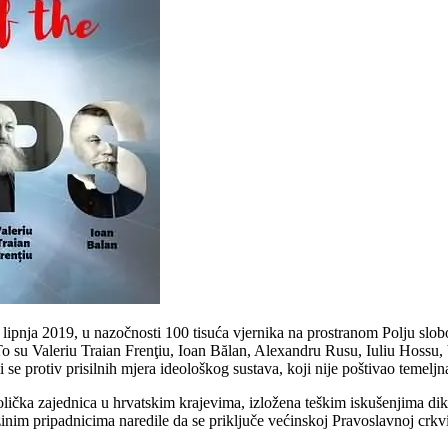
lipnja 2019, u nazočnosti 100 tisuća vjernika na prostranom Polju slob
su Valeriu Traian Frenţiu, Ioan Bălan, Alexandru Rusu, Iuliu Hossu, Va
li se protiv prisilnih mjera ideološkog sustava, koji nije poštivao temeljn
olička zajednica u hrvatskim krajevima, izložena teškim iskušenjima dik
inim pripadnicima naredile da se priključe većinskoj Pravoslavnoj crkvi.