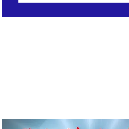
Blaženi rumunj
biskupi mučeni