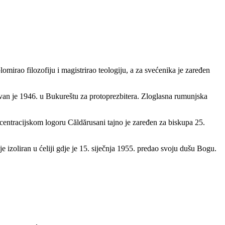
mirao filozofiju i magistrirao teologiju, a za svećenika je zaređen
an je 1946. u Bukureštu za protoprezbitera. Zloglasna rumunjska
centracijskom logoru Căldărusani tajno je zaređen za biskupa 25.
e izoliran u ćeliji gdje je 15. siječnja 1955. predao svoju dušu Bogu.