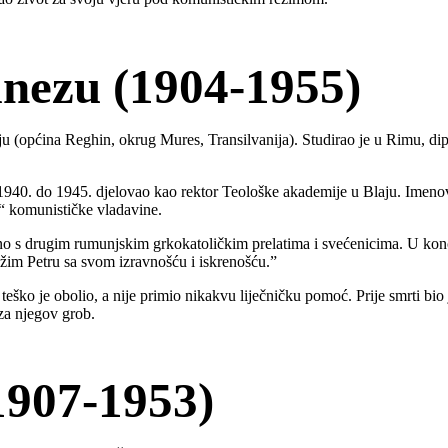
inezu (1904-1955)
u (općina Reghin, okrug Mures, Transilvanija). Studirao je u Rimu, diplo
940. do 1945. djelovao kao rektor Teološke akademije u Blaju. Imenov
ka“ komunističke vladavine.
edno s drugim rumunjskim grkokatoličkim prelatima i svećenicima. U kon
žim Petru sa svom izravnošću i iskrenošću.”
ško je obolio, a nije primio nikakvu liječničku pomoć. Prije smrti bio j
za njegov grob.
1907-1953)