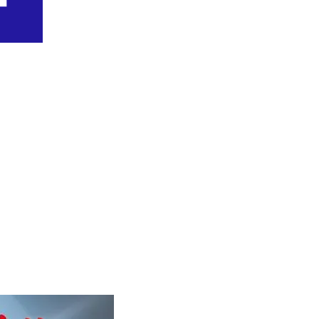
ski
ci