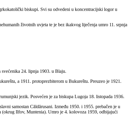
grkokatolički biskupi. Svi su odvedeni u koncentracijski logor u
humanih životnih uvjeta te je bez ikakvog liječenja umro 11. srpnja
 svećenika 24. lipnja 1903. u Blaju.
ukureštu, a 1911. protoprezbiterom u Bukureštu. Preuzeo je 1921.
rumunjski jezik. Posvećen je za biskupa Lugoja 18. listopada 1936.
oslavni samostan Căldărusani. Između 1950. i 1955. prebačen je u
 (okrug Ilfov, Muntenia). Umro je 4. kolovoza 1959, odbijajući