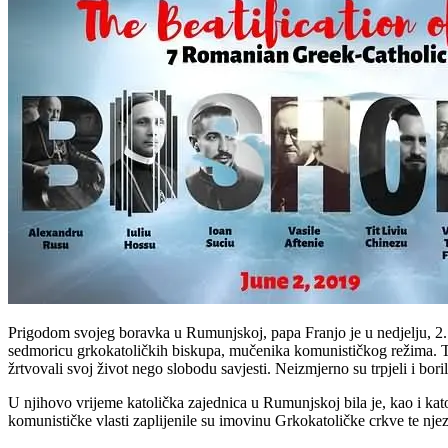
Prigodom svojeg boravka u Rumunjskoj, papa Franjo je u nedjelju, 2. 
sedmoricu grkokatoličkih biskupa, mučenika komunističkog režima. To 
žrtvovali svoj život nego slobodu savjesti. Neizmjerno su trpjeli i bori
U njihovo vrijeme katolička zajednica u Rumunjskoj bila je, kao i kat
komunističke vlasti zaplijenile su imovinu Grkokatoličke crkve te njez