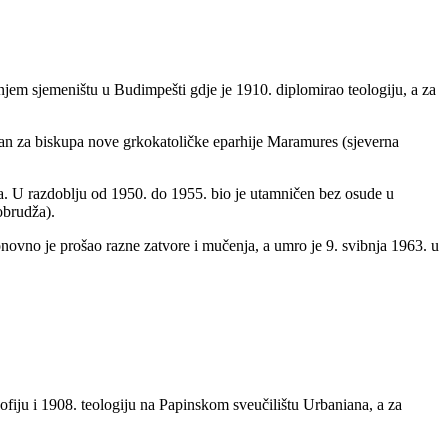
njem sjemeništu u Budimpešti gdje je 1910. diplomirao teologiju, a za
ovan za biskupa nove grkokatoličke eparhije Maramures (sjeverna
a. U razdoblju od 1950. do 1955. bio je utamničen bez osude u
obrudža).
onovno je prošao razne zatvore i mučenja, a umro je 9. svibnja 1963. u
ofiju i 1908. teologiju na Papinskom sveučilištu Urbaniana, a za