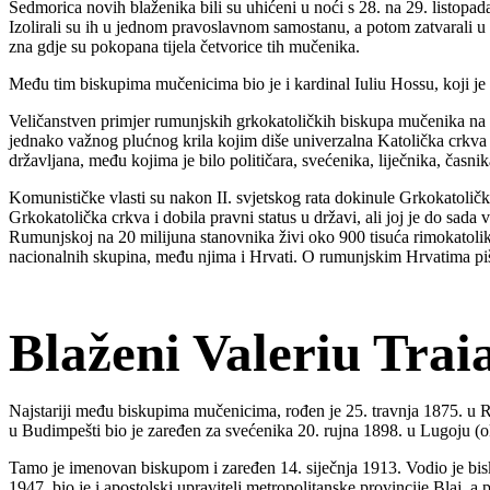
Sedmorica novih blaženika bili su uhićeni u noći s 28. na 29. listopada 
Izolirali su ih u jednom pravoslavnom samostanu, a potom zatvarali u 
zna gdje su pokopana tijela četvorice tih mučenika.
Među tim biskupima mučenicima bio je i kardinal Iuliu Hossu, koji je od
Veličanstven primjer rumunjskih grkokatoličkih biskupa mučenika na n
jednako važnog plućnog krila kojim diše univerzalna Katolička crkva 
državljana, među kojima je bilo političara, svećenika, liječnika, časni
Komunističke vlasti su nakon II. svjetskog rata dokinule Grkokatoli
Grkokatolička crkva i dobila pravni status u državi, ali joj je do s
Rumunjskoj na 20 milijuna stanovnika živi oko 900 tisuća rimokatolik
nacionalnih skupina, među njima i Hrvati. O rumunjskim Hrvatima piš
Blaženi Valeriu Trai
Najstariji među biskupima mučenicima, rođen je 25. travnja 1875. u 
u Budimpešti bio je zaređen za svećenika 20. rujna 1898. u Lugoju (o
Tamo je imenovan biskupom i zaređen 14. siječnja 1913. Vodio je bi
1947. bio je i apostolski upravitelj metropolitanske provincije Blaj,