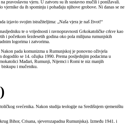
ći na pravoslavnu vjeru. U zatvoru su ih sustavno mučili i ponižavali.
ilo vjernike da ih spominju i pohađaju njihove grobove. Ni danas se ne
a izjavio svojim istražiteljima: „Naša vjera je naš život!“
asljedniku te o vrijednosti i ravnopravnosti Grkokatoličke crkve kao
etih i početkom šezdesetih godina oko pola milijuna rumunjskih
 radnim logorima i zatvorima.
kvi. Nakon pada komunizma u Rumunjskoj je ponovno oživjela
mom dogodilo se 14. ožujka 1990. Prema posljednjim podacima u
imokatolici Mađari, Rumunji, Nijemci i Romi te niz manjih
, biskupu i mučeniku.
)
toličkog svećenika. Nakon studija teologije na Središnjem sjemeništu
okrug Bihor, Crisana, sjeverozapadna Rumunjska). Između 1941. i