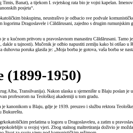
imis, Banat), a tijekom I. svjetskog rata bio je vojni kapelan. Imeno
kanonskih posjeta“.
toličkim biskupima, neustrašivo je odbacio sve podvale komunističke v
skim logorima Dragoslavele i Căldărusani, zajedno s drugim rumunjskim
vio je u kućnom pritvoru u pravoslavnom manastiru Căldărusani. Tamo j
, dakle u tajnosti). Mučenik je odbio napustiti zemlju kako bi otišao u R
 duhovna poruka glasila je: „Moja borba je gotova, vaša borba se nast
ie (1899-1950)
g Alba, Transilvanija). Nakon ulaska u sjemenište u Blaju poslan je u
novan profesorom na Teološkoj akademiji u tom gradu.
n je kanonikom u Blaju, gdje je 1939. preuzeo i službu rektora Teološ
 u Bukureštu.
m grkokatoličkim prelatima u logoru u Dragoslaveleu, a zatim u pravosl
 nepokolebljiv u svojoj vjeri. Zbog stalnog maltretiranja doživio je mož
e dao život za svoju vjeru pod komunističkim režimom.