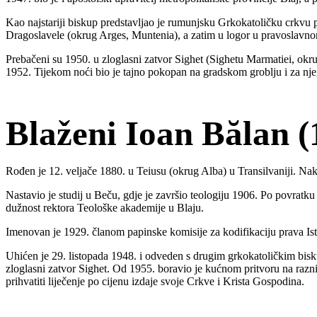
Kao najstariji biskup predstavljao je rumunjsku Grkokatoličku crkvu pr
Dragoslavele (okrug Arges, Muntenia), a zatim u logor u pravoslavno
Prebačeni su 1950. u zloglasni zatvor Sighet (Sighetu Marmatiei, okr
1952. Tijekom noći bio je tajno pokopan na gradskom groblju i za nje
Blaženi Ioan Bălan 
Rođen je 12. veljače 1880. u Teiusu (okrug Alba) u Transilvaniji. Nak
Nastavio je studij u Beču, gdje je završio teologiju 1906. Po povra
dužnost rektora Teološke akademije u Blaju.
Imenovan je 1929. članom papinske komisije za kodifikaciju prava Ist
Uhićen je 29. listopada 1948. i odveden s drugim grkokatoličkim bisk
zloglasni zatvor Sighet. Od 1955. boravio je kućnom pritvoru na raz
prihvatiti liječenje po cijenu izdaje svoje Crkve i Krista Gospodina.