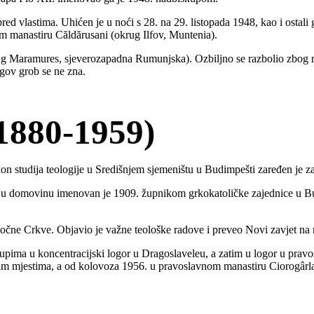
ed vlastima. Uhićen je u noći s 28. na 29. listopada 1948, kao i ostali 
m manastiru Căldărusani (okrug Ilfov, Muntenia).
ug Maramures, sjeverozapadna Rumunjska). Ozbiljno se razbolio zbog ne
gov grob se ne zna.
(1880-1959)
on studija teologije u Središnjem sjemeništu u Budimpešti zaređen je za
tku u domovinu imenovan je 1909. župnikom grkokatoličke zajednice u B
očne Crkve. Objavio je važne teološke radove i preveo Novi zavjet na 
upima u koncentracijski logor u Dragoslaveleu, a zatim u logor u prav
nim mjestima, a od kolovoza 1956. u pravoslavnom manastiru Ciorogârla