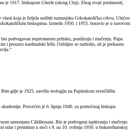
van je 1917. biskupom Gherle (okrug Cluj). Zbog svoje predanosti,
lasti koja je željela uništiti rumunjsku Grkokatoličku crkvu. Uhićen
 grkokatoličkim biskupima. Između 1950. i 1955. boravio je u surovom
e bio podvrgavan neprestanom pritisku, poniženju i mučenju. Papa
im i preuzeo kardinalski šešir. Ozbiljno se razbolio, ali je prekasno
avlja.“
 Rim gdje je 1925. završio teologiju na Papinskom sveučilištu
ke akademije. Posvećen je 6. lipnja 1940. za pomoćnog biskupa
avnom samostanu Căldărusani. Bio je podvrgnut ispitivanju i mučenju
dani udar i preminuo u noći s 9. na 10. svibnja 1950. u bukureštanskoj