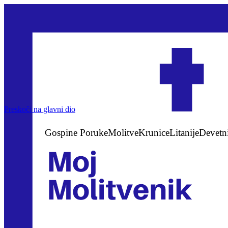
Preskoči na glavni dio
Gospine Poruke
Molitve
Krunice
Litanije
Devetn