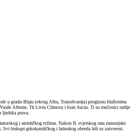
ode u gradu Blaju (okrug Alba, Transilvanija) proglasio blaženima
sile Aftenie, Tit Liviu Chinezu i Ioan Suciu. Ti su mučenici radije
a ljudska prava.
tatorskog i ateističkog režima. Nakon II. svjetskog rata rumunjske
 Svi biskupi grkokatoličkog i latinskog obreda bili su zatvoreni.