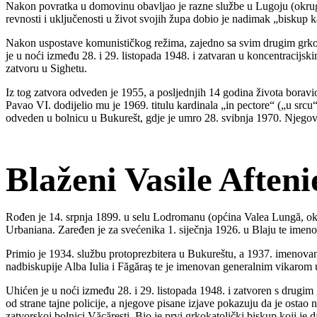
Nakon povratka u domovinu obavljao je razne službe u Lugoju (okrug T
revnosti i uključenosti u život svojih župa dobio je nadimak „biskup 
Nakon uspostave komunističkog režima, zajedno sa svim drugim grkoka
je u noći između 28. i 29. listopada 1948. i zatvaran u koncentracij
zatvoru u Sighetu.
Iz tog zatvora odveden je 1955, a posljednjih 14 godina života bora
Pavao VI. dodijelio mu je 1969. titulu kardinala „in pectore“ („u srcu“
odveden u bolnicu u Bukurešt, gdje je umro 28. svibnja 1970. Njegova
Blaženi Vasile Aften
Rođen je 14. srpnja 1899. u selu Lodromanu (općina Valea Lungă, okru
Urbaniana. Zaređen je za svećenika 1. siječnja 1926. u Blaju te ime
Primio je 1934. službu protoprezbitera u Bukureštu, a 1937. imenova
nadbiskupije Alba Iulia i Făgăraş te je imenovan generalnim vikarom
Uhićen je u noći između 28. i 29. listopada 1948. i zatvoren s drugi
od strane tajne policije, a njegove pisane izjave pokazuju da je ostao
zatvorskoj bolnici Văcăreşti. Bio je prvi grkokatolički biskup koji j