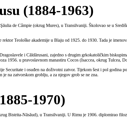
usu (1884-1963)
 Şăulia de Câmpie (okrug Mures), u Transilvaniji. Školovao se u Središ
o je rektor Teološke akademije u Blaju od 1925. do 1930. Tada je imen
a Dragoslavele i Căldărusani, zajedno s drugim grkokatoličkim biskupim
ovoza 1956. u pravoslavnom manastiru Cocos (Isaccea, okrug Tulcea, D
je Securitate i osuđen na doživotni zatvor. Tijekom šest i pol godina p
n je na zatvorskom groblju, a za njegov grob se ne zna.
(1885-1970)
krug Bistrita-Năsăud), u Transilvaniji. U Rimu je 1906. diplomirao filoz