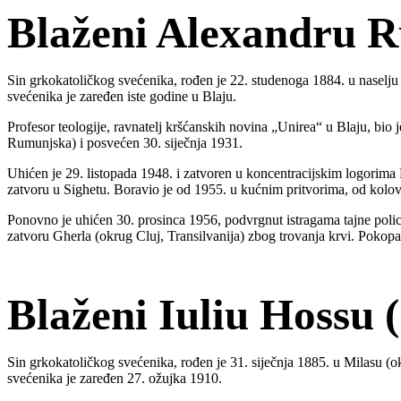
Blaženi Alexandru R
Sin grkokatoličkog svećenika, rođen je 22. studenoga 1884. u naselju
svećenika je zaređen iste godine u Blaju.
Profesor teologije, ravnatelj kršćanskih novina „Unirea“ u Blaju, bi
Rumunjska) i posvećen 30. siječnja 1931.
Uhićen je 29. listopada 1948. i zatvoren u koncentracijskim logorim
zatvoru u Sighetu. Boravio je od 1955. u kućnim pritvorima, od kol
Ponovno je uhićen 30. prosinca 1956, podvrgnut istragama tajne polici
zatvoru Gherla (okrug Cluj, Transilvanija) zbog trovanja krvi. Pokopa
Blaženi Iuliu Hossu 
Sin grkokatoličkog svećenika, rođen je 31. siječnja 1885. u Milasu (o
svećenika je zaređen 27. ožujka 1910.