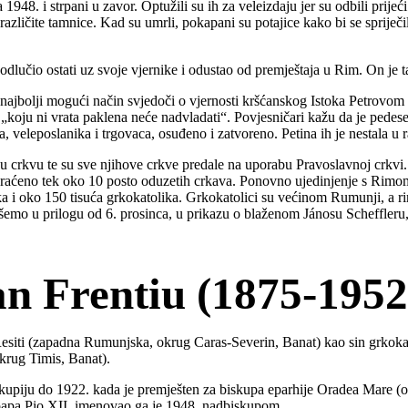
1948. i strpani u zavor. Optužili su ih za veleizdaju jer su odbili prije
različite tamnice. Kad su umrli, pokapani su potajice kako bi se spriječ
lučio ostati uz svoje vjernike i odustao od premještaja u Rim. On je tad
ajbolji mogući način svjedoči o vjernosti kršćanskog Istoka Petrovom n
„koju ni vrata paklena neće nadvladati“. Povjesničari kažu da je pedes
ka, veleposlanika i trgovaca, osuđeno i zatvoreno. Petina ih je nestala u
čku crkvu te su sve njihove crkve predale na uporabu Pravoslavnoj cr
ada vraćeno tek oko 10 posto oduzetih crkava. Ponovno ujedinjenje s Ri
a i oko 150 tisuća grkokatolika. Grkokatolici su većinom Rumunji, a r
emo u prilogu od 6. prosinca, u prikazu o blaženom Jánosu Scheffleru
an Frentiu (1875-1952
Resiti (zapadna Rumunjska, okrug Caras-Severin, Banat) kao sin grkoka
krug Timis, Banat).
skupiju do 1922. kada je premješten za biskupa eparhije Oradea Mare (
 a papa Pio XII. imenovao ga je 1948. nadbiskupom.