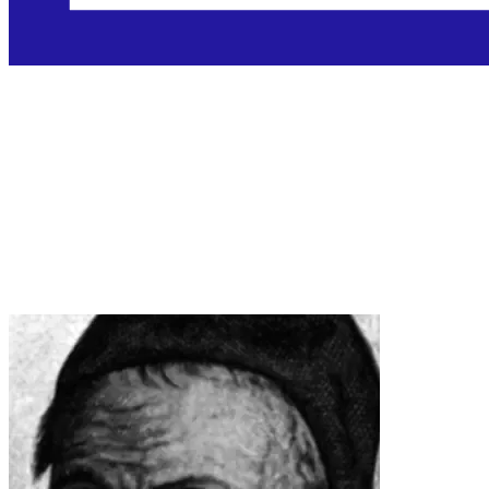
Blaženi Toma
Kempenac