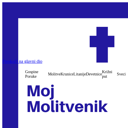
Preskoči na glavni dio
Gospine
Križni
Molitve
Krunice
Litanije
Devetnice
Sveci
Poruke
put