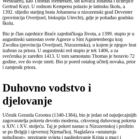
Westfalen), kao Thomas Hemerken, sin kovača Johanna i učiteljice
Gertrud Kuyt. U rodnom Kempenu polazio je latinsku školu, a
1392. slijedio starijeg brata Johannesa u nizozemski grad Deventer
(provinicija Overijssel, biskupija Utrecht), gdje je pohađao gradsku
školu.
Bio je član zajednice Braće zajedničkoga života, a 1399. stupio je u
augustinski samostan svete Agneze u Sint Agnietenbergu kraj
Zwollea (provincija Overijssel, Nizozemska), u kojem je njegov brat
izabran za priora. U augustinski red stupio je tek 1406, a za
svećenika je zaređen 1413. U tom samostanu Thomas je boravio 72
godine, sve do svoje smrti. Bio je pored ostalog učitelj novaka, prior
i zamjenik priora.
Duhovno vodstvo i
djelovanje
Učenik Gerarda Grootea (1340-1384), bio je jedan od najutjecajnijih
zagovaratelja pokreta devotio moderna, crkvenog duhovnog pokreta
u XIV. i XV. stoljeću. Taj je pokret nastao u Nizozemskoj i proširio
se po Belgiji i sjevernoj Njemačkoj. Naglašava »unutarnju
pobožnost«, preziranje svijeta i nasljedovanje Krista u muci i