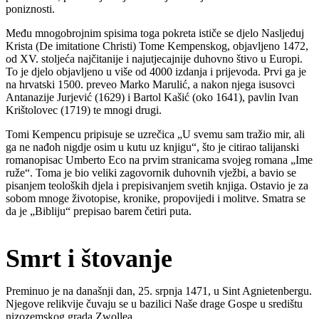
poniznosti.
Među mnogobrojnim spisima toga pokreta ističe se djelo Nasljeduj
Krista (De imitatione Christi) Tome Kempenskog, objavljeno 1472,
od XV. stoljeća najčitanije i najutjecajnije duhovno štivo u Europi.
To je djelo objavljeno u više od 4000 izdanja i prijevoda. Prvi ga je
na hrvatski 1500. preveo Marko Marulić, a nakon njega isusovci
Antanazije Jurjević (1629) i Bartol Kašić (oko 1641), pavlin Ivan
Krištolovec (1719) te mnogi drugi.
Tomi Kempencu pripisuje se uzrečica „U svemu sam tražio mir, ali
ga ne nađoh nigdje osim u kutu uz knjigu“, što je citirao talijanski
romanopisac Umberto Eco na prvim stranicama svojeg romana „Ime
ruže“. Toma je bio veliki zagovornik duhovnih vježbi, a bavio se
pisanjem teoloških djela i prepisivanjem svetih knjiga. Ostavio je za
sobom mnoge životopise, kronike, propovijedi i molitve. Smatra se
da je „Bibliju“ prepisao barem četiri puta.
Smrt i štovanje
Preminuo je na današnji dan, 25. srpnja 1471, u Sint Agnietenbergu.
Njegove relikvije čuvaju se u bazilici Naše drage Gospe u središtu
nizozemskog grada Zwollea.