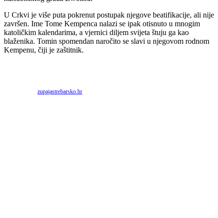
U Crkvi je više puta pokrenut postupak njegove beatifikacije, ali nije
završen. Ime Tome Kempenca nalazi se ipak otisnuto u mnogim
katoličkim kalendarima, a vjernici diljem svijeta štuju ga kao
blaženika. Tomin spomendan naročito se slavi u njegovom rodnom
Kempenu, čiji je zaštitnik.
Priredio: Anto S.
Izvor:
zupajastrebarsko.hr