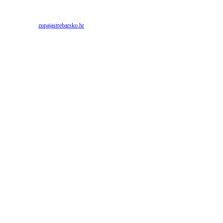
Priredio: Anto S.
Izvor:
zupajastrebarsko.hr