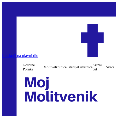
Preskoči na glavni dio
Gospine
Križni
Molitve
Krunice
Litanije
Devetnice
Sveci
Poruke
put