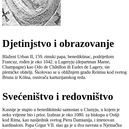
Djetinjstvo i obrazovanje
Blaženi Urban II, 159. rimski papa, benediktinac, podrijetlom
Francuz, rođen je oko 1042. u Lageryju (departman Marne,
Champagne) kao Odo de Châtillon ili Eudes de Lagery, sin
plemićke obitelji. Školovao se u obližnjem gradu Reimsu kod svetog
Bruna iz Kölna, osnivača kartuzijanskog reda.
Svećeništvo i redovništvo
Kasnije je stupio u benediktinski samostan u Clunyju, u kojem je
neko vrijeme bio i prior. Izabran je oko 1080. za biskupa u Ostiji
kod Rima, kao nasljednik svetog Piera Damianija, i imenovan
kardinalom. Papa Grgur VII. slao ga je u dva navrata u Njemačku