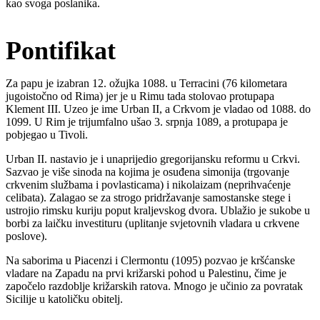
kao svoga poslanika.
Pontifikat
Za papu je izabran 12. ožujka 1088. u Terracini (76 kilometara
jugoistočno od Rima) jer je u Rimu tada stolovao protupapa
Klement III. Uzeo je ime Urban II, a Crkvom je vladao od 1088. do
1099. U Rim je trijumfalno ušao 3. srpnja 1089, a protupapa je
pobjegao u Tivoli.
Urban II. nastavio je i unaprijedio gregorijansku reformu u Crkvi.
Sazvao je više sinoda na kojima je osuđena simonija (trgovanje
crkvenim službama i povlasticama) i nikolaizam (neprihvaćenje
celibata). Zalagao se za strogo pridržavanje samostanske stege i
ustrojio rimsku kuriju poput kraljevskog dvora. Ublažio je sukobe u
borbi za laičku investituru (uplitanje svjetovnih vladara u crkvene
poslove).
Na saborima u Piacenzi i Clermontu (1095) pozvao je kršćanske
vladare na Zapadu na prvi križarski pohod u Palestinu, čime je
započelo razdoblje križarskih ratova. Mnogo je učinio za povratak
Sicilije u katoličku obitelj.