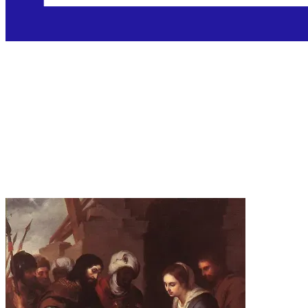
Bogojavljenje (Tri
kralja)