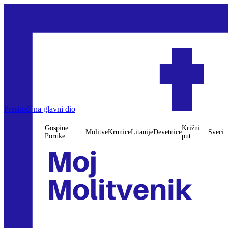
Preskoči na glavni dio
Gospine
Križni
Molitve
Krunice
Litanije
Devetnice
Sveci
Poruke
put