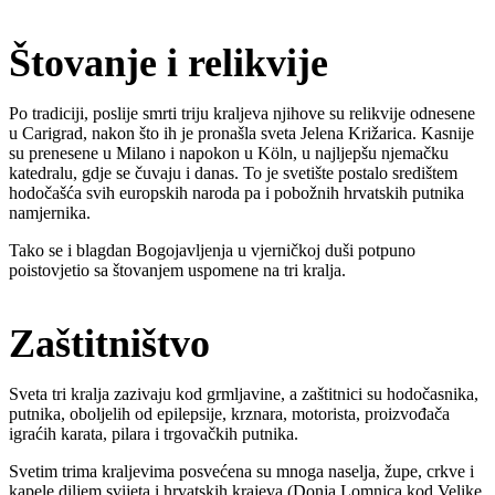
Štovanje i relikvije
Po tradiciji, poslije smrti triju kraljeva njihove su relikvije odnesene
u Carigrad, nakon što ih je pronašla sveta Jelena Križarica. Kasnije
su prenesene u Milano i napokon u Köln, u najljepšu njemačku
katedralu, gdje se čuvaju i danas. To je svetište postalo središtem
hodočašća svih europskih naroda pa i pobožnih hrvatskih putnika
namjernika.
Tako se i blagdan Bogojavljenja u vjerničkoj duši potpuno
poistovjetio sa štovanjem uspomene na tri kralja.
Zaštitništvo
Sveta tri kralja zazivaju kod grmljavine, a zaštitnici su hodočasnika,
putnika, oboljelih od epilepsije, krznara, motorista, proizvođača
igraćih karata, pilara i trgovačkih putnika.
Svetim trima kraljevima posvećena su mnoga naselja, župe, crkve i
kapele diljem svijeta i hrvatskih krajeva (Donja Lomnica kod Velike