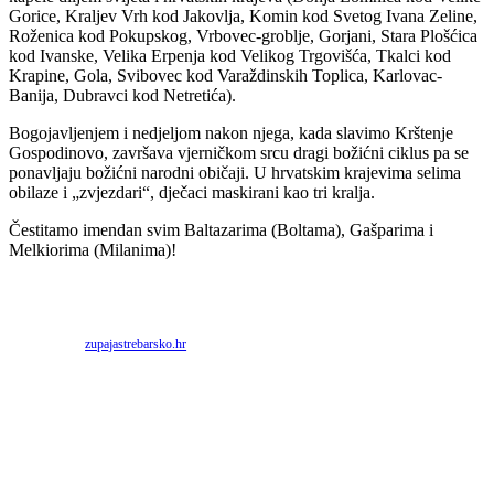
Gorice, Kraljev Vrh kod Jakovlja, Komin kod Svetog Ivana Zeline,
Roženica kod Pokupskog, Vrbovec-groblje, Gorjani, Stara Plošćica
kod Ivanske, Velika Erpenja kod Velikog Trgovišća, Tkalci kod
Krapine, Gola, Svibovec kod Varaždinskih Toplica, Karlovac-
Banija, Dubravci kod Netretića).
Bogojavljenjem i nedjeljom nakon njega, kada slavimo Krštenje
Gospodinovo, završava vjerničkom srcu dragi božićni ciklus pa se
ponavljaju božićni narodni običaji. U hrvatskim krajevima selima
obilaze i „zvjezdari“, dječaci maskirani kao tri kralja.
Čestitamo imendan svim Baltazarima (Boltama), Gašparima i
Melkiorima (Milanima)!
Priredio: Anto S.
Izvor:
zupajastrebarsko.hr