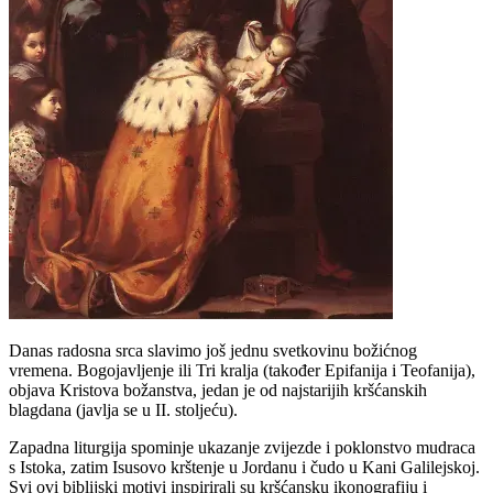
Danas radosna srca slavimo još jednu svetkovinu božićnog
vremena. Bogojavljenje ili Tri kralja (također Epifanija i Teofanija),
objava Kristova božanstva, jedan je od najstarijih kršćanskih
blagdana (javlja se u II. stoljeću).
Zapadna liturgija spominje ukazanje zvijezde i poklonstvo mudraca
s Istoka, zatim Isusovo krštenje u Jordanu i čudo u Kani Galilejskoj.
Svi ovi biblijski motivi inspirirali su kršćansku ikonografiju i