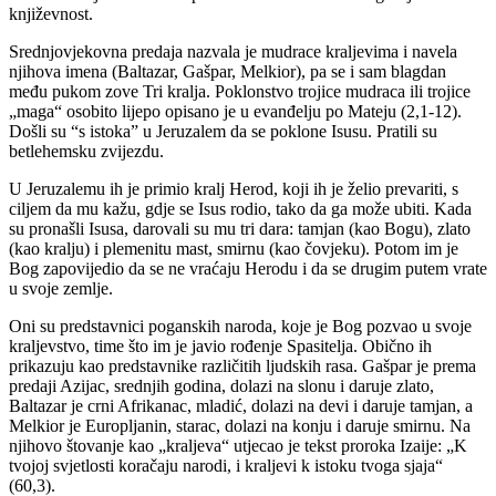
književnost.
Srednjovjekovna predaja nazvala je mudrace kraljevima i navela
njihova imena (Baltazar, Gašpar, Melkior), pa se i sam blagdan
među pukom zove Tri kralja. Poklonstvo trojice mudraca ili trojice
„maga“ osobito lijepo opisano je u evanđelju po Mateju (2,1-12).
Došli su “s istoka” u Jeruzalem da se poklone Isusu. Pratili su
betlehemsku zvijezdu.
U Jeruzalemu ih je primio kralj Herod, koji ih je želio prevariti, s
ciljem da mu kažu, gdje se Isus rodio, tako da ga može ubiti. Kada
su pronašli Isusa, darovali su mu tri dara: tamjan (kao Bogu), zlato
(kao kralju) i plemenitu mast, smirnu (kao čovjeku). Potom im je
Bog zapovijedio da se ne vraćaju Herodu i da se drugim putem vrate
u svoje zemlje.
Oni su predstavnici poganskih naroda, koje je Bog pozvao u svoje
kraljevstvo, time što im je javio rođenje Spasitelja. Obično ih
prikazuju kao predstavnike različitih ljudskih rasa. Gašpar je prema
predaji Azijac, srednjih godina, dolazi na slonu i daruje zlato,
Baltazar je crni Afrikanac, mladić, dolazi na devi i daruje tamjan, a
Melkior je Europljanin, starac, dolazi na konju i daruje smirnu. Na
njihovo štovanje kao „kraljeva“ utjecao je tekst proroka Izaije: „K
tvojoj svjetlosti koračaju narodi, i kraljevi k istoku tvoga sjaja“
(60,3).