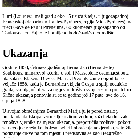
Lurd (Lourdes), mali grad s oko 15 tisuća žitelja, u jugozapadnoj
Francuskoj (departman Hautes-Pyrénées, regija Midi-Pyrénées), na
rijeci Gave de Pau u Pirenejima, 60 kilometara jugozapadno od
Toulousea, značajno je i omiljeno hodočasničko odredište.
Ukazanja
Godine 1858, četrnaestgodišnjoj Bernardici (Bernardette)
Soubirous, mlinarevoj kćerki, u spilji Massabielle osamnaest puta
ukazala se Blažena Djevica Marija. Prvo ukazanje dogodilo se 11.
veljače 1858, kada je Bernardica vidjela Gospu u spilji nedaleko
grada, skupljajući drva za ogrjev u društvu svoje sestre i prijateljice.
Slična ukazanja ponovila su se te godine još 17 puta, sve do 16.
srpnja 1858.
U svojim obraćanjima Bernardici Marija ju je pored ostalog
potaknula da iskopa izvor s ljekovitom vodom, zaželjela dolazak
mnoštva vjernika na mjesto ukazanja, preporučila molitve i pokoru
za nevoljne grešnike, bolesni svijet i obraćenje nevjernika, zatražila
podizanje crkve na tom mjestu i predstavila se kao Bezgrešno