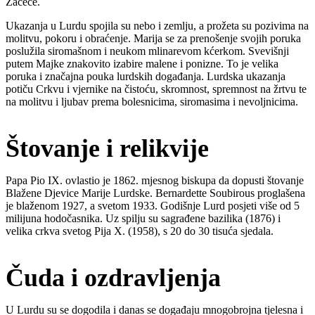
Začeće.
Ukazanja u Lurdu spojila su nebo i zemlju, a prožeta su pozivima na
molitvu, pokoru i obraćenje. Marija se za prenošenje svojih poruka
poslužila siromašnom i neukom mlinarevom kćerkom. Svevišnji
putem Majke znakovito izabire malene i ponizne. To je velika
poruka i značajna pouka lurdskih događanja. Lurdska ukazanja
potiču Crkvu i vjernike na čistoću, skromnost, spremnost na žrtvu te
na molitvu i ljubav prema bolesnicima, siromasima i nevoljnicima.
Štovanje i relikvije
Papa Pio IX. ovlastio je 1862. mjesnog biskupa da dopusti štovanje
Blažene Djevice Marije Lurdske. Bernardette Soubirous proglašena
je blaženom 1927, a svetom 1933. Godišnje Lurd posjeti više od 5
milijuna hodočasnika. Uz spilju su sagrađene bazilika (1876) i
velika crkva svetog Pija X. (1958), s 20 do 30 tisuća sjedala.
Čuda i ozdravljenja
U Lurdu su se dogodila i danas se događaju mnogobrojna tjelesna i