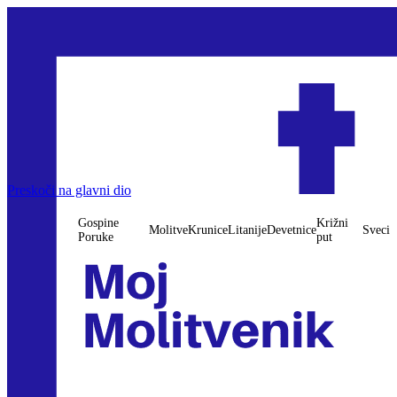
Preskoči na glavni dio
Gospine
Križni
Molitve
Krunice
Litanije
Devetnice
Sveci
Poruke
put