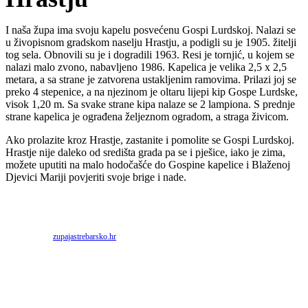
I naša župa ima svoju kapelu posvećenu Gospi Lurdskoj. Nalazi se
u živopisnom gradskom naselju Hrastju, a podigli su je 1905. žitelji
tog sela. Obnovili su je i dogradili 1963. Resi je tornjić, u kojem se
nalazi malo zvono, nabavljeno 1986. Kapelica je velika 2,5 x 2,5
metara, a sa strane je zatvorena ustakljenim ramovima. Prilazi joj se
preko 4 stepenice, a na njezinom je oltaru lijepi kip Gospe Lurdske,
visok 1,20 m. Sa svake strane kipa nalaze se 2 lampiona. S prednje
strane kapelica je ograđena željeznom ogradom, a straga živicom.
Ako prolazite kroz Hrastje, zastanite i pomolite se Gospi Lurdskoj.
Hrastje nije daleko od središta grada pa se i pješice, iako je zima,
možete uputiti na malo hodočašće do Gospine kapelice i Blaženoj
Djevici Mariji povjeriti svoje brige i nade.
Priredio: Anto S.
Izvor:
zupajastrebarsko.hr