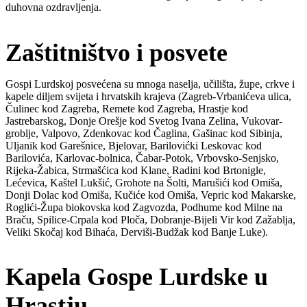
duhovna ozdravljenja.
Zaštitništvo i posvete
Gospi Lurdskoj posvećena su mnoga naselja, učilišta, župe, crkve i
kapele diljem svijeta i hrvatskih krajeva (Zagreb-Vrbanićeva ulica,
Čulinec kod Zagreba, Remete kod Zagreba, Hrastje kod
Jastrebarskog, Donje Orešje kod Svetog Ivana Zelina, Vukovar-
groblje, Valpovo, Zdenkovac kod Čaglina, Gašinac kod Sibinja,
Uljanik kod Garešnice, Bjelovar, Barilovićki Leskovac kod
Barilovića, Karlovac-bolnica, Čabar-Potok, Vrbovsko-Senjsko,
Rijeka-Žabica, Strmašćica kod Klane, Radini kod Brtonigle,
Lećevica, Kaštel Lukšić, Grohote na Šolti, Marušići kod Omiša,
Donji Dolac kod Omiša, Kučiće kod Omiša, Vepric kod Makarske,
Roglići-Župa biokovska kod Zagvozda, Podhume kod Milne na
Braču, Spilice-Crpala kod Ploča, Dobranje-Bijeli Vir kod Zažablja,
Veliki Skočaj kod Bihaća, Derviši-Budžak kod Banje Luke).
Kapela Gospe Lurdske u
Hrastju