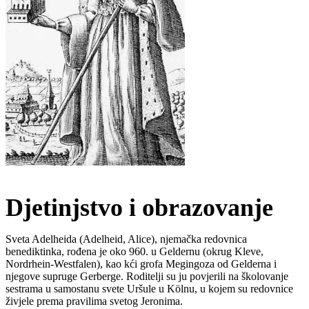
Djetinjstvo i obrazovanje
Sveta Adelheida (Adelheid, Alice), njemačka redovnica
benediktinka, rođena je oko 960. u Geldernu (okrug Kleve,
Nordrhein-Westfalen), kao kći grofa Megingoza od Gelderna i
njegove supruge Gerberge. Roditelji su ju povjerili na školovanje
sestrama u samostanu svete Uršule u Kölnu, u kojem su redovnice
živjele prema pravilima svetog Jeronima.