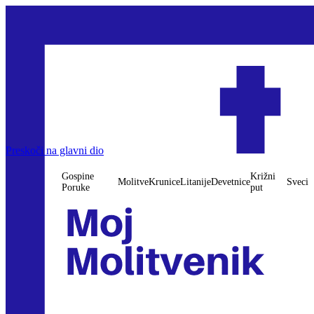
Preskoči na glavni dio
Gospine
Križni
Molitve
Krunice
Litanije
Devetnice
Sveci
Poruke
put