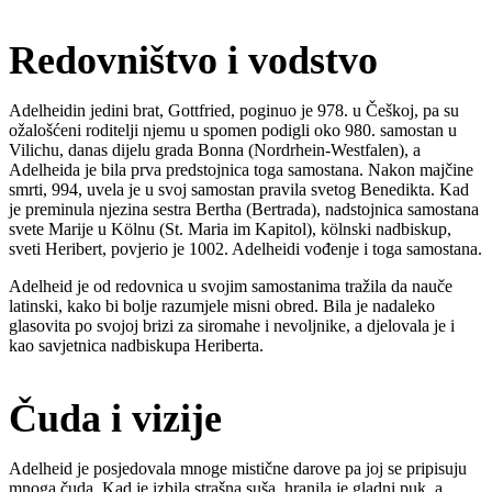
Redovništvo i vodstvo
Adelheidin jedini brat, Gottfried, poginuo je 978. u Češkoj, pa su
ožalošćeni roditelji njemu u spomen podigli oko 980. samostan u
Vilichu, danas dijelu grada Bonna (Nordrhein-Westfalen), a
Adelheida je bila prva predstojnica toga samostana. Nakon majčine
smrti, 994, uvela je u svoj samostan pravila svetog Benedikta. Kad
je preminula njezina sestra Bertha (Bertrada), nadstojnica samostana
svete Marije u Kölnu (St. Maria im Kapitol), kölnski nadbiskup,
sveti Heribert, povjerio je 1002. Adelheidi vođenje i toga samostana.
Adelheid je od redovnica u svojim samostanima tražila da nauče
latinski, kako bi bolje razumjele misni obred. Bila je nadaleko
glasovita po svojoj brizi za siromahe i nevoljnike, a djelovala je i
kao savjetnica nadbiskupa Heriberta.
Čuda i vizije
Adelheid je posjedovala mnoge mistične darove pa joj se pripisuju
mnoga čuda. Kad je izbila strašna suša, hranila je gladni puk, a