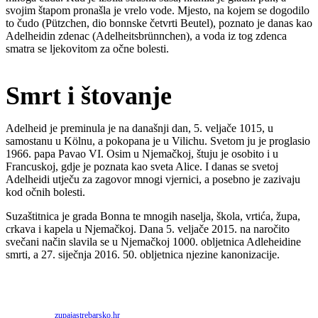
svojim štapom pronašla je vrelo vode. Mjesto, na kojem se dogodilo
to čudo (Pützchen, dio bonnske četvrti Beutel), poznato je danas kao
Adelheidin zdenac (Adelheitsbrünnchen), a voda iz tog zdenca
smatra se ljekovitom za očne bolesti.
Smrt i štovanje
Adelheid je preminula je na današnji dan, 5. veljače 1015, u
samostanu u Kölnu, a pokopana je u Vilichu. Svetom ju je proglasio
1966. papa Pavao VI. Osim u Njemačkoj, štuju je osobito i u
Francuskoj, gdje je poznata kao sveta Alice. I danas se svetoj
Adelheidi utječu za zagovor mnogi vjernici, a posebno je zazivaju
kod očnih bolesti.
Suzaštitnica je grada Bonna te mnogih naselja, škola, vrtića, župa,
crkava i kapela u Njemačkoj. Dana 5. veljače 2015. na naročito
svečani način slavila se u Njemačkoj 1000. obljetnica Adleheidine
smrti, a 27. siječnja 2016. 50. obljetnica njezine kanonizacije.
Priredio: Anto S.
Izvor:
zupajastrebarsko.hr