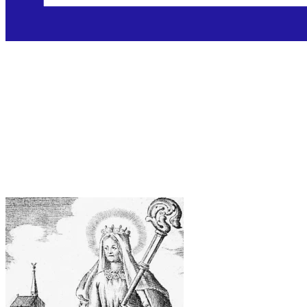
Sveta Adelheida iz
Vilicha