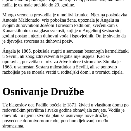
radila je uz male prekide do 29. godine.
Mnogo vremena provodila je u molitvi krunice. Njezina poslodavka
Antonia Maldonado, vrlo pobožna žena, upoznala je Ángelu sa
svojim duhovnikom Joséom Torresom Padillom, svećenikom s
Kanarskih otoka na glasu svetosti, koji je u Ángelinoj šestnaestoj
godini postao i njezin duhovni vođa i ispovjednik. On je shvatio da
je djevojka stvorena za duhovni poziv.
Ángela je 1865. pokušala stupiti u samostan bosonogih karmelićanki
u Seviili, ali zbog zdravstvenih tegoba nije uspjela. Kad se
oporavila, posvetila se brizi za žrtve kolere i siromahe. Stupila je
1868. u samostan Sestara milosrdnica u Sevilli, ali se ponovno
razboljela pa se morala vratiti u roditeljski dom i u tvornicu cipela.
Osnivanje Družbe
Uz blagoslov oca Padille počela je 1871. živjeti u vlastitom domu po
redovničkim pravilima i svake godine obnavljala zavjete. Vodila je
dnevnik i u njemu stvorila plan za osnivanje nove družbe,
posvećene dobrotvornom radu, posebno djelovanju među
siromasima.