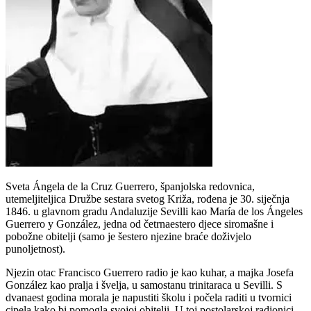
Sveta Ángela de la Cruz Guerrero, španjolska redovnica,
utemeljiteljica Družbe sestara svetog Križa, rođena je 30. siječnja
1846. u glavnom gradu Andaluzije Sevilli kao María de los Ángeles
Guerrero y González, jedna od četrnaestero djece siromašne i
pobožne obitelji (samo je šestero njezine braće doživjelo
punoljetnost).
Njezin otac Francisco Guerrero radio je kao kuhar, a majka Josefa
González kao pralja i švelja, u samostanu trinitaraca u Sevilli. S
dvanaest godina morala je napustiti školu i počela raditi u tvornici
cipela kako bi pomogla svojoj obitelji. U toj postolarskoj radionici