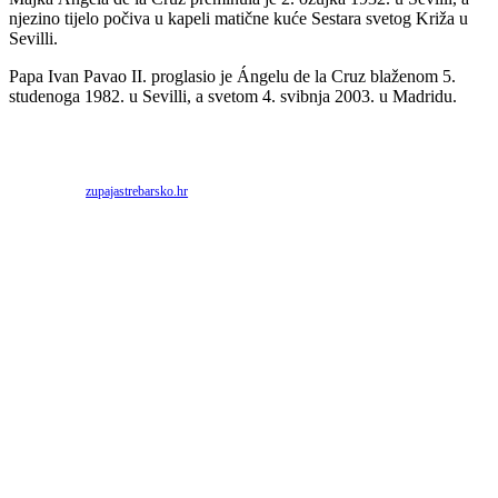
njezino tijelo počiva u kapeli matične kuće Sestara svetog Križa u
Sevilli.
Papa Ivan Pavao II. proglasio je Ángelu de la Cruz blaženom 5.
studenoga 1982. u Sevilli, a svetom 4. svibnja 2003. u Madridu.
Priredio: Anto S.
Izvor:
zupajastrebarsko.hr