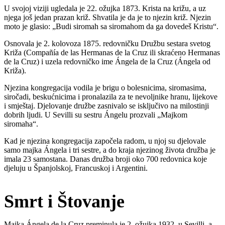
U svojoj viziji ugledala je 22. ožujka 1873. Krista na križu, a uz
njega još jedan prazan križ. Shvatila je da je to njezin križ. Njezin
moto je glasio: „Budi siromah sa siromahom da ga dovedeš Kristu“.
Osnovala je 2. kolovoza 1875. redovničku Družbu sestara svetog
Križa (Compañía de las Hermanas de la Cruz ili skraćeno Hermanas
de la Cruz) i uzela redovničko ime Ángela de la Cruz (Ángela od
Križa).
Njezina kongregacija vodila je brigu o bolesnicima, siromasima,
siročadi, beskućnicima i pronalazila za te nevoljnike hranu, lijekove
i smještaj. Djelovanje družbe zasnivalo se isključivo na milostinji
dobrih ljudi. U Sevilli su sestru Ángelu prozvali „Majkom
siromaha“.
Kad je njezina kongregacija započela radom, u njoj su djelovale
samo majka Ángela i tri sestre, a do kraja njezinog života družba je
imala 23 samostana. Danas družba broji oko 700 redovnica koje
djeluju u Španjolskoj, Francuskoj i Argentini.
Smrt i Štovanje
Majka Ángela de la Cruz preminula je 2. ožujka 1932. u Sevilli, a