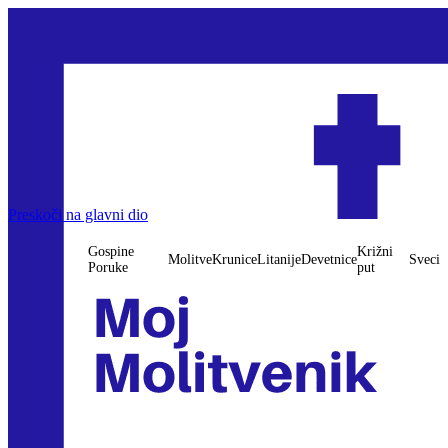
Preskoči na glavni dio
Gospine
Križni
Molitve
Krunice
Litanije
Devetnice
Sveci
Poruke
put