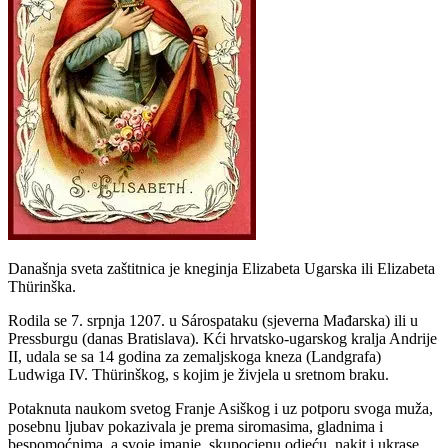
Današnja sveta zaštitnica je kneginja Elizabeta Ugarska ili Elizabeta
Thürinška.
Rodila se 7. srpnja 1207. u Sárospataku (sjeverna Mađarska) ili u
Pressburgu (danas Bratislava). Kći hrvatsko-ugarskog kralja Andrije
II, udala se sa 14 godina za zemaljskoga kneza (Landgrafa)
Ludwiga IV. Thürinškog, s kojim je živjela u sretnom braku.
Potaknuta naukom svetog Franje Asiškog i uz potporu svoga muža,
posebnu ljubav pokazivala je prema siromasima, gladnima i
bespomoćnima, a svoje imanje, skupocjenu odjeću, nakit i ukrase