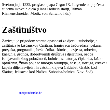
Svetom ju je 1235. proglasio papa Grgur IX. Legende o njoj česta
su tema likovnih djela (Hans Holbein stariji, Tilman
Riemenschneider, Moritz von Schwind i dr.).
Zaštitništvo
Zazivaju je prigodom smrtne opasnosti za djecu i zubobolje, a
zaštitnica je kršćanskog Caritasa, franjevaca trećoredaca, pekara,
prosjaka, prognanika, beskućnika, skitnica, nevjesta, udovica,
kneginja, grofica, dobrotvornih društava i djelatnika, osoba
ismijavanih zbog pobožnosti, bolnica, sanatorija, čipkarica, lažno
optuženih, žitnih polja te mnogih biskupija, naselja, udruga, crkava i
kapela diljem svijeta i hrvatskih krajeva (Jalžabet, Grabić kod
Slatine, Jelisavac kod Našica, Subotica-bolnica, Novi Sad).
Priredio: Anto S.
Izvor:
zupajastrebarsko.hr