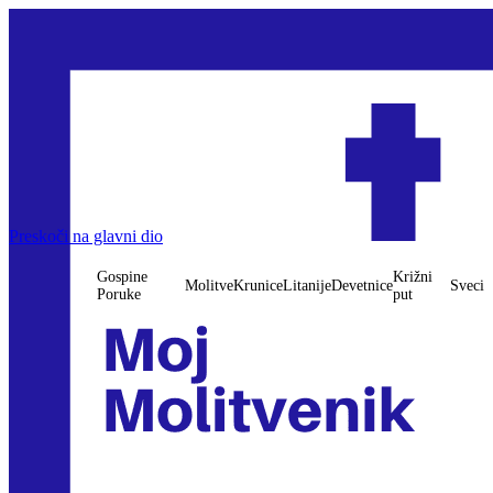
Preskoči na glavni dio
Gospine
Križni
Molitve
Krunice
Litanije
Devetnice
Sveci
Poruke
put