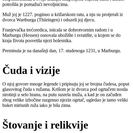
potrošila je pomažući nevoljnicima.
Muž joj je 1227. poginuo u križarskom ratu, a nju su protjerali iz
dvorca Wartburga (Thüringen) i oduzeli joj djecu.
Franjevačka trećoredica, isticala se dobrotvornim radom i u
Marburgu (Hessen) osnovala ubožište i svratište, u kojem se do
kraja života posvetila njezi bolesnika.
Preminula je na današnji dan, 17. studenoga 1231, u Marburgu.
Čuda i vizije
O njoj govore mnoge legende i pripisuju joj se brojna čudesa, poput
glasovitog čuda s ružama. Krišom je iz dvorca pod ogrtačem nosila
sirotinji u selo hranu, na putu susrela muža, a kad je on začuđen
zbog velike izbočine razgrnuo njezin ogrtač, ugledao je tamo veliki
buket mirisnih ruža iako je bila zima.
Štovanje i relikvije