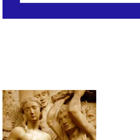
Sveta Eulalija iz
Barcelone