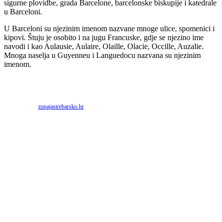
sigurne plovidbe, grada Barcelone, barcelonske biskupije i katedrale
u Barceloni.
U Barceloni su njezinim imenom nazvane mnoge ulice, spomenici i
kipovi. Štuju je osobito i na jugu Francuske, gdje se njezino ime
navodi i kao Aulausie, Aulaire, Olaille, Olacie, Occille, Auzalie.
Mnoga naselja u Guyenneu i Languedocu nazvana su njezinim
imenom.
Priredio: Anto S.
Izvor:
zupajastrebarsko.hr