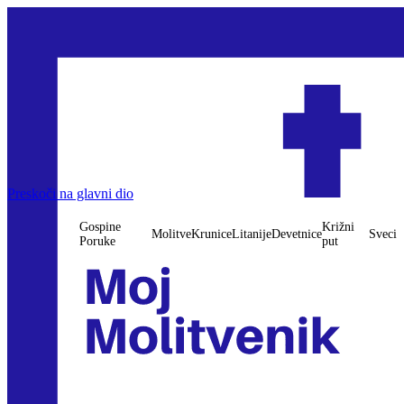
Preskoči na glavni dio
Gospine
Križni
Molitve
Krunice
Litanije
Devetnice
Sveci
Poruke
put