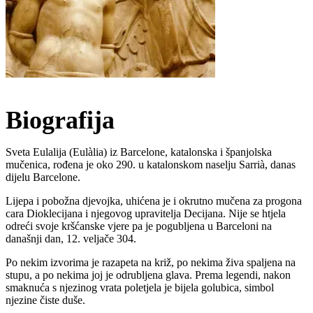
Biografija
Sveta Eulalija (Eulàlia) iz Barcelone, katalonska i španjolska
mučenica, rođena je oko 290. u katalonskom naselju Sarrià, danas
dijelu Barcelone.
Lijepa i pobožna djevojka, uhićena je i okrutno mučena za progona
cara Dioklecijana i njegovog upravitelja Decijana. Nije se htjela
odreći svoje kršćanske vjere pa je pogubljena u Barceloni na
današnji dan, 12. veljače 304.
Po nekim izvorima je razapeta na križ, po nekima živa spaljena na
stupu, a po nekima joj je odrubljena glava. Prema legendi, nakon
smaknuća s njezinog vrata poletjela je bijela golubica, simbol
njezine čiste duše.