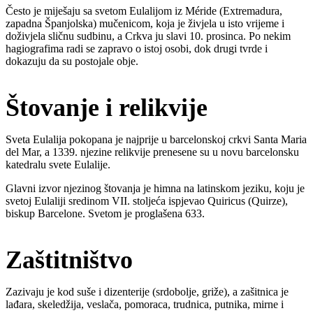
Često je miješaju sa svetom Eulalijom iz Méride (Extremadura,
zapadna Španjolska) mučenicom, koja je živjela u isto vrijeme i
doživjela sličnu sudbinu, a Crkva ju slavi 10. prosinca. Po nekim
hagiografima radi se zapravo o istoj osobi, dok drugi tvrde i
dokazuju da su postojale obje.
Štovanje i relikvije
Sveta Eulalija pokopana je najprije u barcelonskoj crkvi Santa Maria
del Mar, a 1339. njezine relikvije prenesene su u novu barcelonsku
katedralu svete Eulalije.
Glavni izvor njezinog štovanja je himna na latinskom jeziku, koju je
svetoj Eulaliji sredinom VII. stoljeća ispjevao Quiricus (Quirze),
biskup Barcelone. Svetom je proglašena 633.
Zaštitništvo
Zazivaju je kod suše i dizenterije (srdobolje, griže), a zašitnica je
lađara, skeledžija, veslača, pomoraca, trudnica, putnika, mirne i