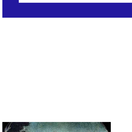
Sveta Julija s
Korzike