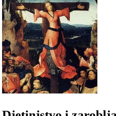
Djetinjstvo i zaroblj