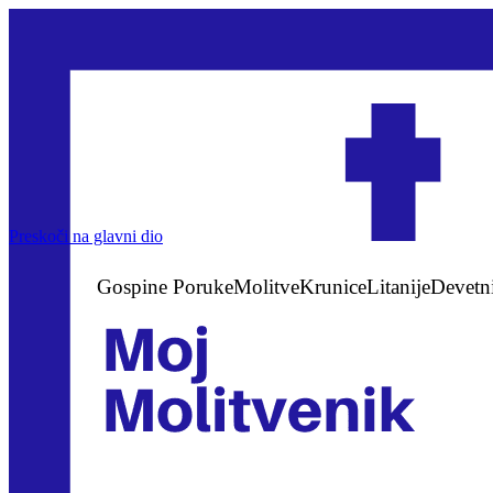
Preskoči na glavni dio
Gospine Poruke
Molitve
Krunice
Litanije
Devetn