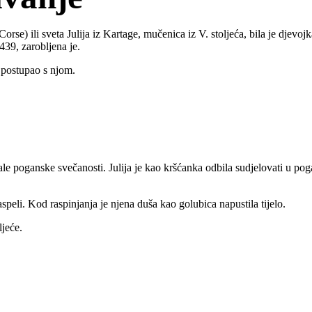
 Corse) ili sveta Julija iz Kartage, mučenica iz V. stoljeća, bila je djevo
439, zarobljena je.
o postupao s njom.
le poganske svečanosti. Julija je kao kršćanka odbila sudjelovati u pog
aspeli. Kod raspinjanja je njena duša kao golubica napustila tijelo.
ljeće.