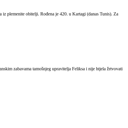
jka iz plemenite obitelji. Rođena je 420. u Kartagi (danas Tunis). Za
anskim zabavama tamošnjeg upravitelja Feliksa i nije htjela žrtvovati