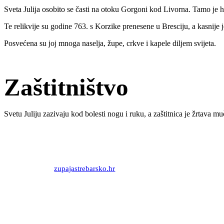
Sveta Julija osobito se časti na otoku Gorgoni kod Livorna. Tamo je h
Te relikvije su godine 763. s Korzike prenesene u Bresciju, a kasnije 
Posvećena su joj mnoga naselja, župe, crkve i kapele diljem svijeta.
Zaštitništvo
Svetu Juliju zazivaju kod bolesti nogu i ruku, a zaštitnica je žrtava mu
Priredio: Anto S.
Izvor:
zupajastrebarsko.hr