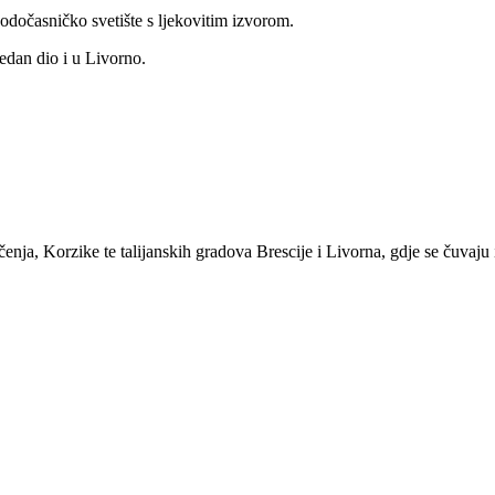
odočasničko svetište s ljekovitim izvorom.
jedan dio i u Livorno.
čenja, Korzike te talijanskih gradova Brescije i Livorna, gdje se čuvaju i