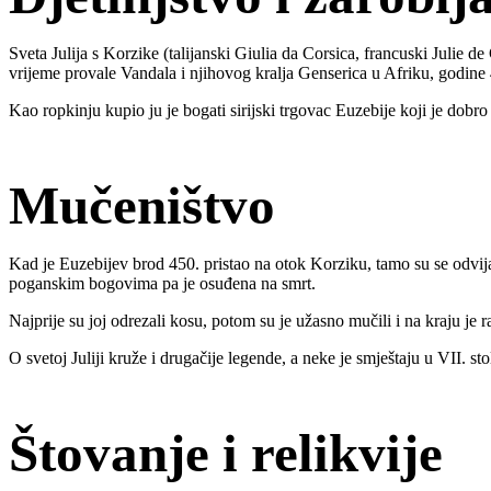
Sveta Julija s Korzike (talijanski Giulia da Corsica, francuski Julie de
vrijeme provale Vandala i njihovog kralja Genserica u Afriku, godine 
Kao ropkinju kupio ju je bogati sirijski trgovac Euzebije koji je dobr
Mučeništvo
Kad je Euzebijev brod 450. pristao na otok Korziku, tamo su se odvija
poganskim bogovima pa je osuđena na smrt.
Najprije su joj odrezali kosu, potom su je užasno mučili i na kraju je r
O svetoj Juliji kruže i drugačije legende, a neke je smještaju u VII. sto
Štovanje i relikvije