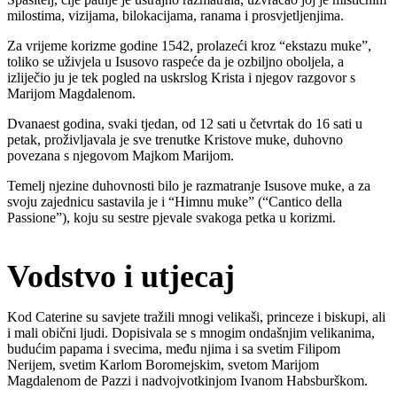
milostima, vizijama, bilokacijama, ranama i prosvjetljenjima.
Za vrijeme korizme godine 1542, prolazeći kroz “ekstazu muke”,
toliko se uživjela u Isusovo raspeće da je ozbiljno oboljela, a
izliječio ju je tek pogled na uskrslog Krista i njegov razgovor s
Marijom Magdalenom.
Dvanaest godina, svaki tjedan, od 12 sati u četvrtak do 16 sati u
petak, proživljavala je sve trenutke Kristove muke, duhovno
povezana s njegovom Majkom Marijom.
Temelj njezine duhovnosti bilo je razmatranje Isusove muke, a za
svoju zajednicu sastavila je i “Himnu muke” (“Cantico della
Passione”), koju su sestre pjevale svakoga petka u korizmi.
Vodstvo i utjecaj
Kod Caterine su savjete tražili mnogi velikaši, princeze i biskupi, ali
i mali obični ljudi. Dopisivala se s mnogim ondašnjim velikanima,
budućim papama i svecima, među njima i sa svetim Filipom
Nerijem, svetim Karlom Boromejskim, svetom Marijom
Magdalenom de Pazzi i nadvojvotkinjom Ivanom Habsburškom.