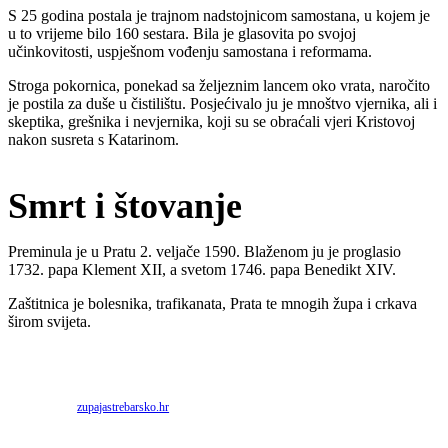
S 25 godina postala je trajnom nadstojnicom samostana, u kojem je
u to vrijeme bilo 160 sestara. Bila je glasovita po svojoj
učinkovitosti, uspješnom vođenju samostana i reformama.
Stroga pokornica, ponekad sa željeznim lancem oko vrata, naročito
je postila za duše u čistilištu. Posjećivalo ju je mnoštvo vjernika, ali i
skeptika, grešnika i nevjernika, koji su se obraćali vjeri Kristovoj
nakon susreta s Katarinom.
Smrt i štovanje
Preminula je u Pratu 2. veljače 1590. Blaženom ju je proglasio
1732. papa Klement XII, a svetom 1746. papa Benedikt XIV.
Zaštitnica je bolesnika, trafikanata, Prata te mnogih župa i crkava
širom svijeta.
Priredio: Anto S.
Izvor:
zupajastrebarsko.hr