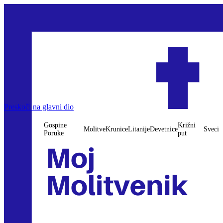
Preskoči na glavni dio
Gospine
Križni
Molitve
Krunice
Litanije
Devetnice
Sveci
Poruke
put