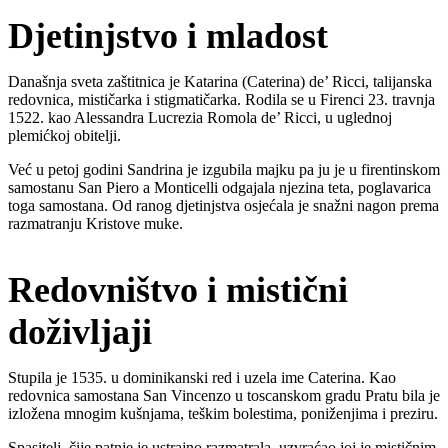
Djetinjstvo i mladost
Današnja sveta zaštitnica je Katarina (Caterina) de’ Ricci, talijanska
redovnica, mističarka i stigmatičarka. Rodila se u Firenci 23. travnja
1522. kao Alessandra Lucrezia Romola de’ Ricci, u uglednoj
plemićkoj obitelji.
Već u petoj godini Sandrina je izgubila majku pa ju je u firentinskom
samostanu San Piero a Monticelli odgajala njezina teta, poglavarica
toga samostana. Od ranog djetinjstva osjećala je snažni nagon prema
razmatranju Kristove muke.
Redovništvo i mistični
doživljaji
Stupila je 1535. u dominikanski red i uzela ime Caterina. Kao
redovnica samostana San Vincenzo u toscanskom gradu Pratu bila je
izložena mnogim kušnjama, teškim bolestima, poniženjima i preziru.
Spasitelj, čije patnje je ustrajno razmatrala, uzvraćao joj je mističnim