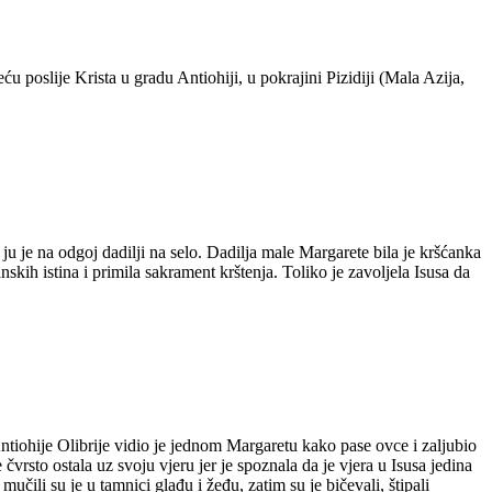
ću poslije Krista u gradu Antiohiji, u pokrajini Pizidiji (Mala Azija,
 ju je na odgoj dadilji na selo. Dadilja male Margarete bila je kršćanka
nskih istina i primila sakrament krštenja. Toliko je zavoljela Isusa da
ntiohije Olibrije vidio je jednom Margaretu kako pase ovce i zaljubio
čvrsto ostala uz svoju vjeru jer je spoznala da je vjera u Isusa jedina
mučili su je u tamnici glađu i žeđu, zatim su je bičevali, štipali