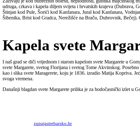
Zazivaju je kod bubrežnih bolesti, neplodnosti, gubitka majčinskog mlij
udruga, crkava i kapela diljem svijeta i hrvatskih krajeva (Dubrava
Štinjan kod Pule, Šorići kod Kanfanara, Jural kod Kanfanara, Vodnj
Šibenika, Brist kod Gradca, Nerežišće na Braču, Dubrovnik, Bečej)
Kapela svete Margar
I naš grad se diči vrijednom i starom kapelom svete Margarete u Gornjo
svete Margarete, svetog Florijana i svetog Tome Akvinskog. Posebno s
kao i slika svete Maragerete, koju je 1836. izradio Matija Kopriva. Je
svoga vremena.
Današnji blagdan svete Margarete prilika je za hodočasnički izlet u 
Priredio: Anto S.
Izvor:
zupajastrebarsko.hr