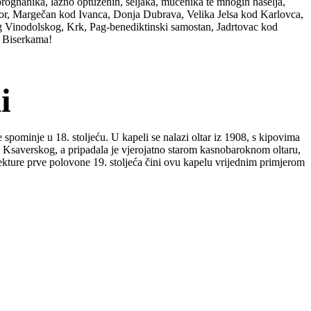
, prognanika, lažno optuženih, seljaka, mučenika te mnogih naselja,
bor, Margečan kod Ivanca, Donja Dubrava, Velika Jelsa kod Karlovca,
g Vinodolskog, Krk, Pag-benediktinski samostan, Jadrtovac kod
i Biserkama!
i
spominje u 18. stoljeću. U kapeli se nalazi oltar iz 1908, s kipovima
e Ksaverskog, a pripadala je vjerojatno starom kasnobaroknom oltaru,
itekture prve polovone 19. stoljeća čini ovu kapelu vrijednim primjerom