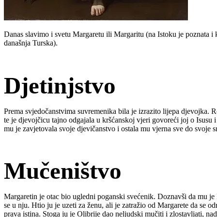
Danas slavimo i svetu Margaretu ili Margaritu (na Istoku je poznata i ka
današnja Turska).
Djetinjstvo
Prema svjedočanstvima suvremenika bila je izrazito lijepa djevojka. Rod
te je djevojčicu tajno odgajala u kršćanskoj vjeri govoreći joj o Isusu 
mu je zavjetovala svoje djevičanstvo i ostala mu vjerna sve do svoje s
Mučeništvo
Margaretin je otac bio ugledni poganski svećenik. Doznavši da mu je k
se u nju. Htio ju je uzeti za ženu, ali je zatražio od Margarete da se 
prava istina. Stoga ju je Olibrije dao neljudski mučiti i zlostavljati, n