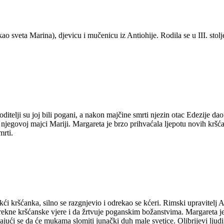
o sveta Marina), djevicu i mučenicu iz Antiohije. Rodila se u III. stolje
itelji su joj bili pogani, a nakon majčine smrti njezin otac Edezije dao
i njegovoj majci Mariji. Margareta je brzo prihvaćala ljepotu novih kršća
mrti.
ći kršćanka, silno se razgnjevio i odrekao se kćeri. Rimski upravitelj A
odrekne kršćanske vjere i da žrtvuje poganskim božanstvima. Margareta je 
adajući se da će mukama slomiti junački duh male svetice. Olibrijevi ljudi 