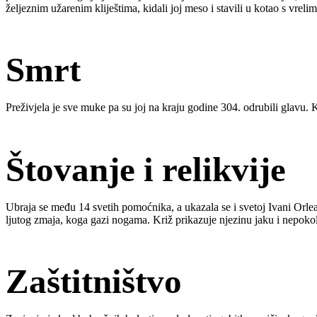
željeznim užarenim kliještima, kidali joj meso i stavili u kotao s vre
Smrt
Preživjela je sve muke pa su joj na kraju godine 304. odrubili glavu.
Štovanje i relikvije
Ubraja se među 14 svetih pomoćnika, a ukazala se i svetoj Ivani Orlea
ljutog zmaja, koga gazi nogama. Križ prikazuje njezinu jaku i nepokole
Zaštitništvo