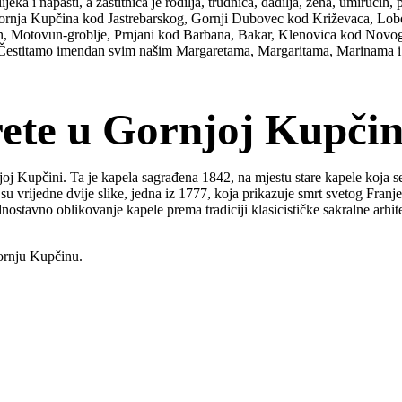
eka i napasti, a zaštitnica je rodilja, trudnica, dadilja, žena, umirućih
, Gornja Kupčina kod Jastrebarskog, Gornji Dubovec kod Križevaca, Lo
an, Motovun-groblje, Prnjani kod Barbana, Bakar, Klenovica kod Novo
. Čestitamo imendan svim našim Margaretama, Margaritama, Marinama 
ete u Gornjoj Kupčin
j Kupčini. Ta je kapela sagrađena 1842, na mjestu stare kapele koja se 
u vrijedne dvije slike, jedna iz 1777, koja prikazuje smrt svetog Franj
dnostavno oblikovanje kapele prema tradiciji klasicističke sakralne arh
Gornju Kupčinu.