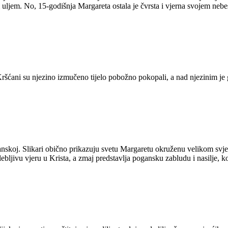
lim uljem. No, 15-godišnja Margareta ostala je čvrsta i vjerna svojem ne
 Kršćani su njezino izmučeno tijelo pobožno pokopali, a nad njezinim j
nskoj. Slikari obično prikazuju svetu Margaretu okruženu velikom svjetlo
bljivu vjeru u Krista, a zmaj predstavlja pogansku zabludu i nasilje, koj