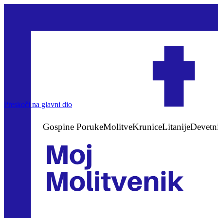
Preskoči na glavni dio
Gospine Poruke
Molitve
Krunice
Litanije
Devetn