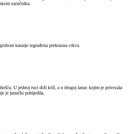
beskom zaručniku.
e grobom kasnije izgrađena prekrasna crkva.
šću. U jednoj ruci drži križ, a u drugoj lanac kojim je privezala
e je junački pobijedila.