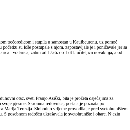
vačkom trećoredicom i stupila u samostan u Kaufbeurenu, uz pomoć
početku su loše postupale s njom, zapostavljale je i ponižavale jer sa
arica i vratarica, zatim od 1726. do 1741. učiteljica novakinja, a od
n duhovni otac, sveti Franjo Asiški, bila je prožeta osjećajima za
vala svoje pjesme. Skromna redovnica, postala je poznata po
arica Marija Terezija. Slobodno vrijeme provodila je pred svetohraništem
ju. S posebnom radošću ukrašavala je svetohranište i oltare. Njezin