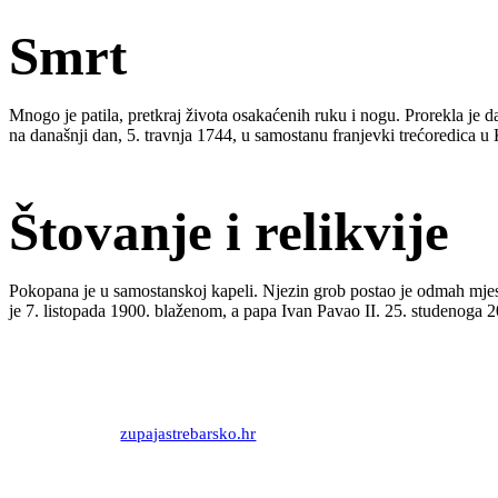
Smrt
Mnogo je patila, pretkraj života osakaćenih ruku i nogu. Prorekla je
na današnji dan, 5. travnja 1744, u samostanu franjevki trećoredica 
Štovanje i relikvije
Pokopana je u samostanskoj kapeli. Njezin grob postao je odmah mjes
je 7. listopada 1900. blaženom, a papa Ivan Pavao II. 25. studenoga 
Priredio: Anto S.
Izvor:
zupajastrebarsko.hr