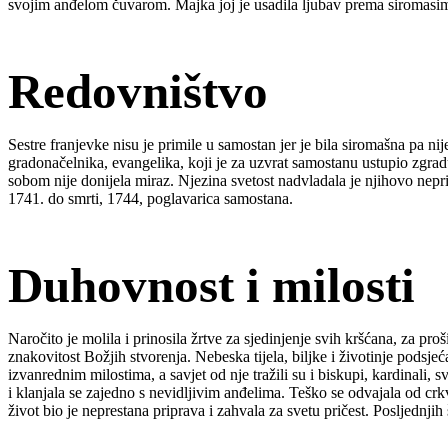
svojim anđelom čuvarom. Majka joj je usadila ljubav prema siromasim
Redovništvo
Sestre franjevke nisu je primile u samostan jer je bila siromašna pa 
gradonačelnika, evangelika, koji je za uzvrat samostanu ustupio zgradu
sobom nije donijela miraz. Njezina svetost nadvladala je njihovo neprij
1741. do smrti, 1744, poglavarica samostana.
Duhovnost i milosti
Naročito je molila i prinosila žrtve za sjedinjenje svih kršćana, za proš
znakovitost Božjih stvorenja. Nebeska tijela, biljke i životinje podsje
izvanrednim milostima, a savjet od nje tražili su i biskupi, kardinali,
i klanjala se zajedno s nevidljivim anđelima. Teško se odvajala od crk
život bio je neprestana priprava i zahvala za svetu pričest. Posljednjih š