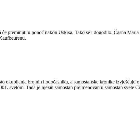
 da će preminuti u ponoć nakon Uskrsa. Tako se i dogodilo. Časna Maria
u Kaufbeurenu.
to okupljanja brojnih hodočasnika, a samostanske kronike izvješćuju o 
2001. svetom. Tada je njezin samostan preimenovan u samostan svete Cre