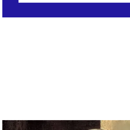
Sveta Maria
Crescentia Hös