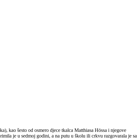
ka), kao šesto od osmero djece tkalca Matthiasa Hössa i njegove
imila je u sedmoj godini, a na putu u školu ili crkvu razgovarala je sa