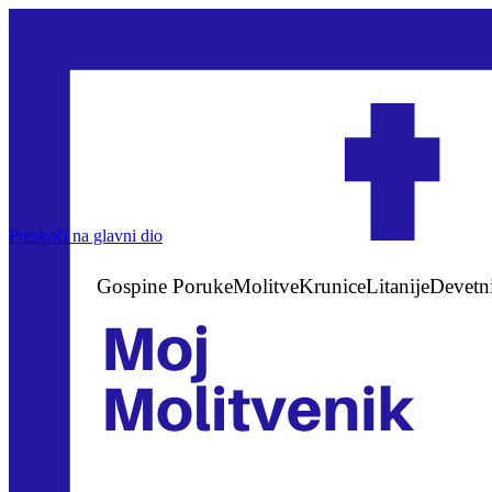
Preskoči na glavni dio
Gospine Poruke
Molitve
Krunice
Litanije
Devetn