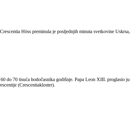
 Crescentia Höss preminula je posljednjih minuta svetkovine Uskrsa,
60 do 70 tisuća hodočasnika godišnje. Papa Leon XIII. proglasio ju
scentije (Crescentiakloster).