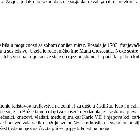
a. Živjela je tako pobožno da su je sugrađani zvali „malim anđelom“.
nije bila u mogućnosti sa sobom donijeti miraz. Postala je 1703. franje
 u susjedstvu. Uzela je redovničko ime Maria Crescentia. Neke sestre u 
ateljstvo i na kraju su sve stale na njezinu stranu. U početku je bila kuh
irenje Kristovog kraljevstva na zemlji i za duše u čistilištu. Kao i njezi
ćale su je na Božje tajne i otajstva spasenja. Skladala je i sestrama pje
 svećenici, knezovi, vladari, među njima car Karlo VII. i njegova kći, c
ve i posvećivala veliku pažnju svemu što se odnosilo na svetu euharisti
est tjedana njezina života pričest joj je bila jedina hrana.