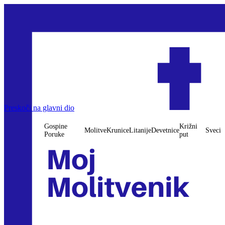
Preskoči na glavni dio
Gospine
Križni
Molitve
Krunice
Litanije
Devetnice
Sveci
Poruke
put