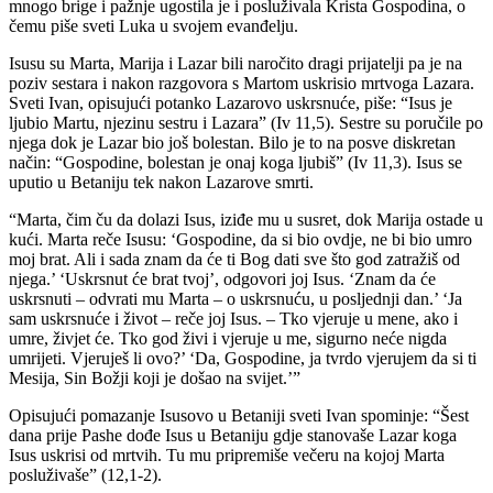
mnogo brige i pažnje ugostila je i posluživala Krista Gospodina, o
čemu piše sveti Luka u svojem evanđelju.
Isusu su Marta, Marija i Lazar bili naročito dragi prijatelji pa je na
poziv sestara i nakon razgovora s Martom uskrisio mrtvoga Lazara.
Sveti Ivan, opisujući potanko Lazarovo uskrsnuće, piše: “Isus je
ljubio Martu, njezinu sestru i Lazara” (Iv 11,5). Sestre su poručile po
njega dok je Lazar bio još bolestan. Bilo je to na posve diskretan
način: “Gospodine, bolestan je onaj koga ljubiš” (Iv 11,3). Isus se
uputio u Betaniju tek nakon Lazarove smrti.
“Marta, čim ču da dolazi Isus, iziđe mu u susret, dok Marija ostade u
kući. Marta reče Isusu: ‘Gospodine, da si bio ovdje, ne bi bio umro
moj brat. Ali i sada znam da će ti Bog dati sve što god zatražiš od
njega.’ ‘Uskrsnut će brat tvoj’, odgovori joj Isus. ‘Znam da će
uskrsnuti – odvrati mu Marta – o uskrsnuću, u posljednji dan.’ ‘Ja
sam uskrsnuće i život – reče joj Isus. – Tko vjeruje u mene, ako i
umre, živjet će. Tko god živi i vjeruje u me, sigurno neće nigda
umrijeti. Vjeruješ li ovo?’ ‘Da, Gospodine, ja tvrdo vjerujem da si ti
Mesija, Sin Božji koji je došao na svijet.’”
Opisujući pomazanje Isusovo u Betaniji sveti Ivan spominje: “Šest
dana prije Pashe dođe Isus u Betaniju gdje stanovaše Lazar koga
Isus uskrisi od mrtvih. Tu mu pripremiše večeru na kojoj Marta
posluživaše” (12,1-2).