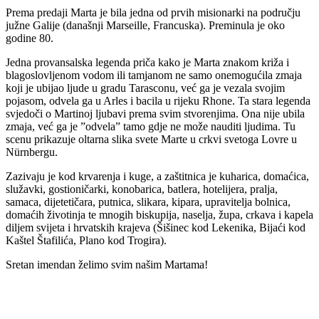
Prema predaji Marta je bila jedna od prvih misionarki na području
južne Galije (današnji Marseille, Francuska). Preminula je oko
godine 80.
Jedna provansalska legenda priča kako je Marta znakom križa i
blagoslovljenom vodom ili tamjanom ne samo onemogućila zmaja
koji je ubijao ljude u gradu Tarasconu, već ga je vezala svojim
pojasom, odvela ga u Arles i bacila u rijeku Rhone. Ta stara legenda
svjedoči o Martinoj ljubavi prema svim stvorenjima. Ona nije ubila
zmaja, već ga je ”odvela” tamo gdje ne može nauditi ljudima. Tu
scenu prikazuje oltarna slika svete Marte u crkvi svetoga Lovre u
Nürnbergu.
Zazivaju je kod krvarenja i kuge, a zaštitnica je kuharica, domaćica,
služavki, gostioničarki, konobarica, batlera, hotelijera, pralja,
samaca, dijetetičara, putnica, slikara, kipara, upravitelja bolnica,
domaćih životinja te mnogih biskupija, naselja, župa, crkava i kapela
diljem svijeta i hrvatskih krajeva (Šišinec kod Lekenika, Bijaći kod
Kaštel Štafilića, Plano kod Trogira).
Sretan imendan želimo svim našim Martama!
Priredio: Anto S.