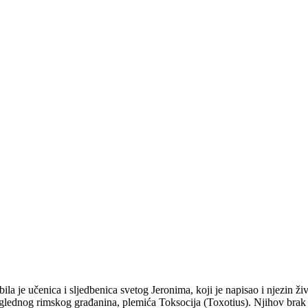
 je učenica i sljedbenica svetog Jeronima, koji je napisao i njezin živo
uglednog rimskog građanina, plemića Toksocija (Toxotius). Njihov brak je