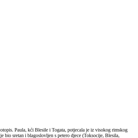
topis. Paula, kći Blesile i Togata, potjecala je iz visokog rimskog
 bio sretan i blagoslovljen s petero djece (Toksocije, Blesila,