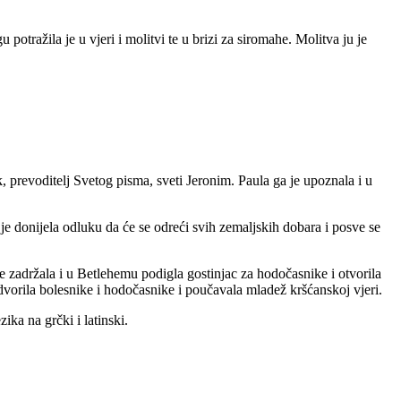
potražila je u vjeri i molitvi te u brizi za siromahe. Molitva ju je
ik, prevoditelj Svetog pisma, sveti Jeronim. Paula ga je upoznala i u
 donijela odluku da će se odreći svih zemaljskih dobara i posve se
e zadržala i u Betlehemu podigla gostinjac za hodočasnike i otvorila
vorila bolesnike i hodočasnike i poučavala mladež kršćanskoj vjeri.
ka na grčki i latinski.