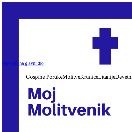
Preskoči na glavni dio
Gospine Poruke
Molitve
Krunice
Litanije
Devetn