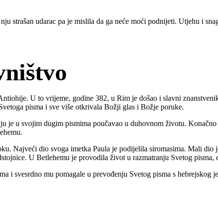
ju strašan udarac pa je mislila da ga neće moći podnijeti. Utjehu i snagu 
vništvo
 iz Antiohije. U to vrijeme, godine 382, u Rim je došao i slavni znanstven
Svetoga pisma i sve više otkrivala Božji glas i Božje poruke.
n ju je u svojim dugim pismima poučavao u duhovnom životu. Konačno je
tlehemu.
u. Najveći dio svoga imetka Paula je podijelila siromasima. Mali dio j
dstojnice. U Betlehemu je provodila život u razmatranju Svetog pisma, d
nima i svesrdno mu pomagale u prevođenju Svetog pisma s hebrejskog jezi