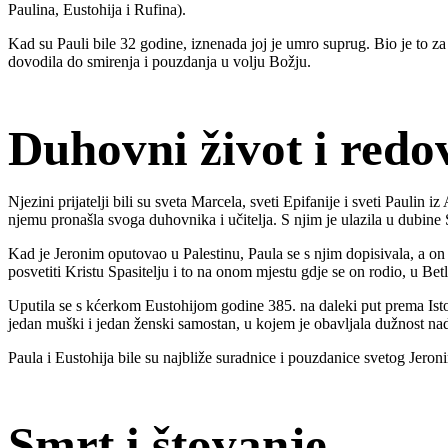
Paulina, Eustohija i Rufina).
Kad su Pauli bile 32 godine, iznenada joj je umro suprug. Bio je to za n
dovodila do smirenja i pouzdanja u volju Božju.
Duhovni život i redo
Njezini prijatelji bili su sveta Marcela, sveti Epifanije i sveti Paulin
njemu pronašla svoga duhovnika i učitelja. S njim je ulazila u dubine 
Kad je Jeronim oputovao u Palestinu, Paula se s njim dopisivala, a o
posvetiti Kristu Spasitelju i to na onom mjestu gdje se on rodio, u Be
Uputila se s kćerkom Eustohijom godine 385. na daleki put prema Istok
jedan muški i jedan ženski samostan, u kojem je obavljala dužnost na
Paula i Eustohija bile su najbliže suradnice i pouzdanice svetog Jero
Smrt i štovanje