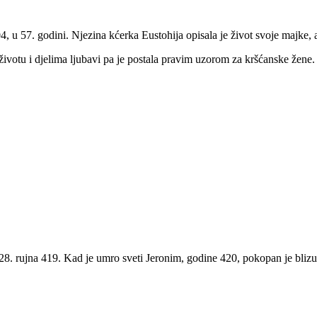
 u 57. godini. Njezina kćerka Eustohija opisala je život svoje majke, a s
votu i djelima ljubavi pa je postala pravim uzorom za kršćanske žene.
28. rujna 419. Kad je umro sveti Jeronim, godine 420, pokopan je blizu