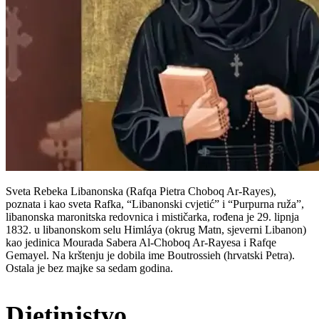
Sveta Rebeka Libanonska (Rafqa Pietra Choboq Ar-Rayes),
poznata i kao sveta Rafka, “Libanonski cvjetić” i “Purpurna ruža”,
libanonska maronitska redovnica i mističarka, rođena je 29. lipnja
1832. u libanonskom selu Himláya (okrug Matn, sjeverni Libanon)
kao jedinica Mourada Sabera Al-Choboq Ar-Rayesa i Rafqe
Gemayel. Na krštenju je dobila ime Boutrossieh (hrvatski Petra).
Ostala je bez majke sa sedam godina.
Djetinjstvo