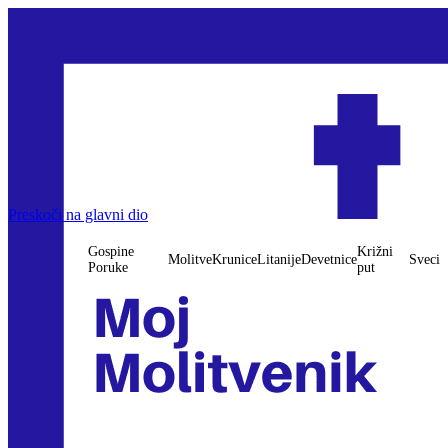
Preskoči na glavni dio
Gospine
Križni
Molitve
Krunice
Litanije
Devetnice
Sveci
Poruke
put