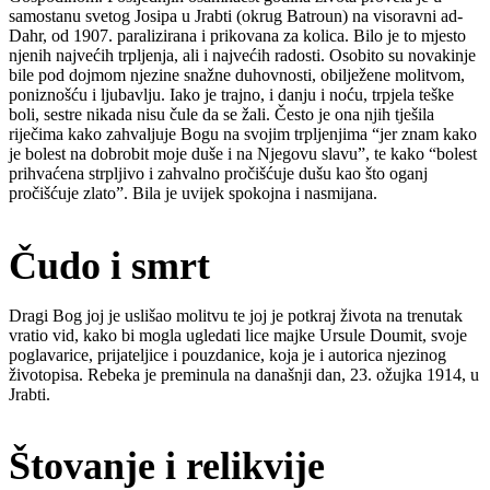
samostanu svetog Josipa u Jrabti (okrug Batroun) na visoravni ad-
Dahr, od 1907. paralizirana i prikovana za kolica. Bilo je to mjesto
njenih najvećih trpljenja, ali i najvećih radosti. Osobito su novakinje
bile pod dojmom njezine snažne duhovnosti, obilježene molitvom,
poniznošću i ljubavlju. Iako je trajno, i danju i noću, trpjela teške
boli, sestre nikada nisu čule da se žali. Često je ona njih tješila
riječima kako zahvaljuje Bogu na svojim trpljenjima “jer znam kako
je bolest na dobrobit moje duše i na Njegovu slavu”, te kako “bolest
prihvaćena strpljivo i zahvalno pročišćuje dušu kao što oganj
pročišćuje zlato”. Bila je uvijek spokojna i nasmijana.
Čudo i smrt
Dragi Bog joj je uslišao molitvu te joj je potkraj života na trenutak
vratio vid, kako bi mogla ugledati lice majke Ursule Doumit, svoje
poglavarice, prijateljice i pouzdanice, koja je i autorica njezinog
životopisa. Rebeka je preminula na današnji dan, 23. ožujka 1914, u
Jrabti.
Štovanje i relikvije