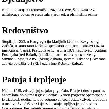
Nakon novicijata i redovničkih zavjeta (1856) školovala se za
učiteljicu, a potom je predavala vjeronauk u planinskim selima.
Redovništvo
Stupila je 1853. u Kongregaciju Marijinih kćeri od Bezgrešnog
Začeća, u samostanu Naše Gospe Osloboditeljice u Bikfayi i uzela
ime Anissa (Janja). Pristupila je 12. srpnja 1871. redu svetog Antuna
Pustinjaka (red Baladiya) i ušla u maronitski samostan svetog
Šimuna u naselju Aitou (okrug Zgharta, sjeverni Libanon). Svečane
zavjete položila je 1872. i uzela ime Rebeka (Rafqa).
Patnja i trpljenje
Nakon 1885. zdravlje joj se jako pogoršalo. Bila je istinska patnica,
sa strašnim bolovima u glavi i očima. Nakon pogrešne operacije bila
je tridesetak godina gotovo potpuno slijepa i ostatak života provodila
u molitvi. Sve duševne i tjelesne patnje strpljivo je podnosila s
Gospodinom. Posljednjih osamnaest godina života provela je u