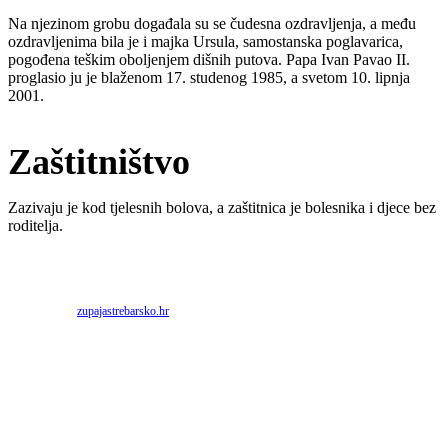
Na njezinom grobu događala su se čudesna ozdravljenja, a među
ozdravljenima bila je i majka Ursula, samostanska poglavarica,
pogođena teškim oboljenjem dišnih putova. Papa Ivan Pavao II.
proglasio ju je blaženom 17. studenog 1985, a svetom 10. lipnja
2001.
Zaštitništvo
Zazivaju je kod tjelesnih bolova, a zaštitnica je bolesnika i djece bez
roditelja.
Priredio: Anto S.
Izvor:
zupajastrebarsko.hr