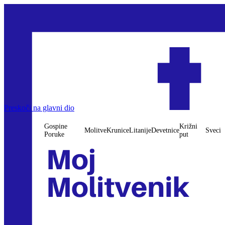
Preskoči na glavni dio
Gospine
Križni
Molitve
Krunice
Litanije
Devetnice
Sveci
Poruke
put