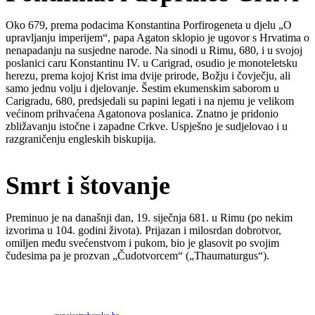
Oko 679, prema podacima Konstantina Porfirogeneta u djelu „O
upravljanju imperijem“, papa Agaton sklopio je ugovor s Hrvatima o
nenapadanju na susjedne narode. Na sinodi u Rimu, 680, i u svojoj
poslanici caru Konstantinu IV. u Carigrad, osudio je monoteletsku
herezu, prema kojoj Krist ima dvije prirode, Božju i čovječju, ali
samo jednu volju i djelovanje. Šestim ekumenskim saborom u
Carigradu, 680, predsjedali su papini legati i na njemu je velikom
većinom prihvaćena Agatonova poslanica. Znatno je pridonio
zbližavanju istočne i zapadne Crkve. Uspješno je sudjelovao i u
razgraničenju engleskih biskupija.
Smrt i štovanje
Preminuo je na današnji dan, 19. siječnja 681. u Rimu (po nekim
izvorima u 104. godini života). Prijazan i milosrdan dobrotvor,
omiljen među svećenstvom i pukom, bio je glasovit po svojim
čudesima pa je prozvan „Čudotvorcem“ („Thaumaturgus“).
Priredio: Anto S.