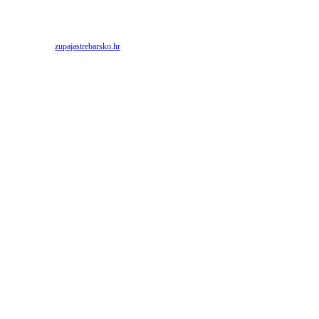
Priredio: Anto S.
Izvor:
zupajastrebarsko.hr