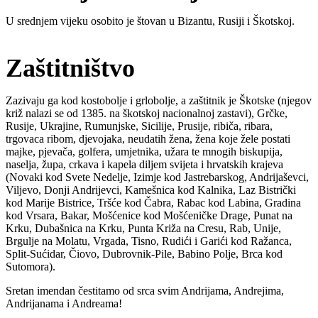
U srednjem vijeku osobito je štovan u Bizantu, Rusiji i Škotskoj.
Zaštitništvo
Zazivaju ga kod kostobolje i grlobolje, a zaštitnik je Škotske (njegov
križ nalazi se od 1385. na škotskoj nacionalnoj zastavi), Grčke,
Rusije, Ukrajine, Rumunjske, Sicilije, Prusije, ribiča, ribara,
trgovaca ribom, djevojaka, neudatih žena, žena koje žele postati
majke, pjevača, golfera, umjetnika, užara te mnogih biskupija,
naselja, župa, crkava i kapela diljem svijeta i hrvatskih krajeva
(Novaki kod Svete Nedelje, Izimje kod Jastrebarskog, Andrijaševci,
Viljevo, Donji Andrijevci, Kamešnica kod Kalnika, Laz Bistrički
kod Marije Bistrice, Tršće kod Čabra, Rabac kod Labina, Gradina
kod Vrsara, Bakar, Mošćenice kod Mošćeničke Drage, Punat na
Krku, Dubašnica na Krku, Punta Križa na Cresu, Rab, Unije,
Brgulje na Molatu, Vrgada, Tisno, Rudići i Garići kod Ražanca,
Split-Sućidar, Čiovo, Dubrovnik-Pile, Babino Polje, Brca kod
Sutomora).
Sretan imendan čestitamo od srca svim Andrijama, Andrejima,
Andrijanama i Andreama!