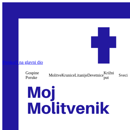
Preskoči na glavni dio
Gospine
Križni
Molitve
Krunice
Litanije
Devetnice
Sveci
Poruke
put