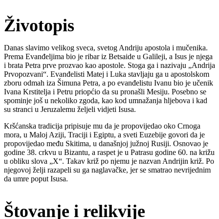
Životopis
Danas slavimo velikog sveca, svetog Andriju apostola i mučenika.
Prema Evanđeljima bio je ribar iz Betsaide u Galileji, a Isus je njega
i brata Petra prve prozvao kao apostole. Stoga ga i nazivaju „Andrija
Prvopozvani“. Evanđelisti Matej i Luka stavljaju ga u apostolskom
zboru odmah iza Šimuna Petra, a po evanđelistu Ivanu bio je učenik
Ivana Krstitelja i Petru priopćio da su pronašli Mesiju. Posebno se
spominje još u nekoliko zgoda, kao kod umnažanja hljebova i kad
su stranci u Jeruzalemu željeli vidjeti Isusa.
Kršćanska tradicija pripisuje mu da je propovijedao oko Crnoga
mora, u Maloj Aziji, Traciji i Egiptu, a sveti Euzebije govori da je
propovijedao među Skitima, u današnjoj južnoj Rusiji. Osnovao je
godine 38. crkvu u Bizantu, a raspet je u Patrasu godine 60. na križu
u obliku slova „X“. Takav križ po njemu je nazvan Andrijin križ. Po
njegovoj želji razapeli su ga naglavačke, jer se smatrao nevrijednim
da umre poput Isusa.
Štovanje i relikvije