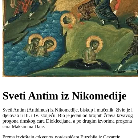
Sveti Antim iz Nikomedije
Sveti Antim (Anthimus) iz Nikomedije, biskup i mučenik, živio je i
djelovao u III. i IV. stoljeću. Bio je jedan od brojnih žrtava krvavog
progona rimskog cara Dioklecijana, a po drugim izvorima progona
cara Maksimina Daje.
Prema izvještaju crkvenog povjesničara Euzebija iz Cezareje,