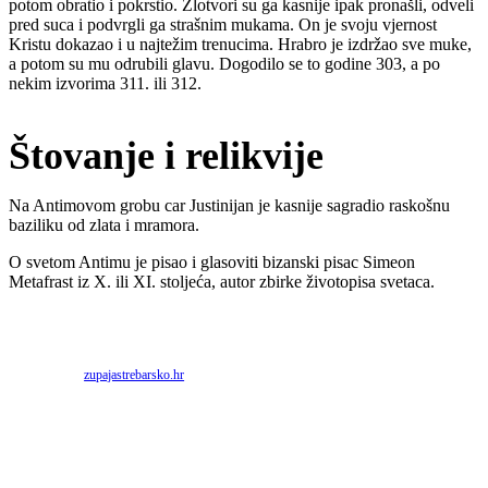
potom obratio i pokrstio. Zlotvori su ga kasnije ipak pronašli, odveli
pred suca i podvrgli ga strašnim mukama. On je svoju vjernost
Kristu dokazao i u najtežim trenucima. Hrabro je izdržao sve muke,
a potom su mu odrubili glavu. Dogodilo se to godine 303, a po
nekim izvorima 311. ili 312.
Štovanje i relikvije
Na Antimovom grobu car Justinijan je kasnije sagradio raskošnu
baziliku od zlata i mramora.
O svetom Antimu je pisao i glasoviti bizanski pisac Simeon
Metafrast iz X. ili XI. stoljeća, autor zbirke životopisa svetaca.
Priredio: Anto S.
Izvor:
zupajastrebarsko.hr