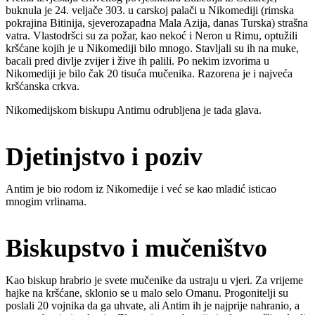
buknula je 24. veljače 303. u carskoj palači u Nikomediji (rimska
pokrajina Bitinija, sjeverozapadna Mala Azija, danas Turska) strašna
vatra. Vlastodršci su za požar, kao nekoć i Neron u Rimu, optužili
kršćane kojih je u Nikomediji bilo mnogo. Stavljali su ih na muke,
bacali pred divlje zvijer i žive ih palili. Po nekim izvorima u
Nikomediji je bilo čak 20 tisuća mučenika. Razorena je i najveća
kršćanska crkva.
Nikomedijskom biskupu Antimu odrubljena je tada glava.
Djetinjstvo i poziv
Antim je bio rodom iz Nikomedije i već se kao mladić isticao
mnogim vrlinama.
Biskupstvo i mučeništvo
Kao biskup hrabrio je svete mučenike da ustraju u vjeri. Za vrijeme
hajke na kršćane, sklonio se u malo selo Omanu. Progonitelji su
poslali 20 vojnika da ga uhvate, ali Antim ih je najprije nahranio, a