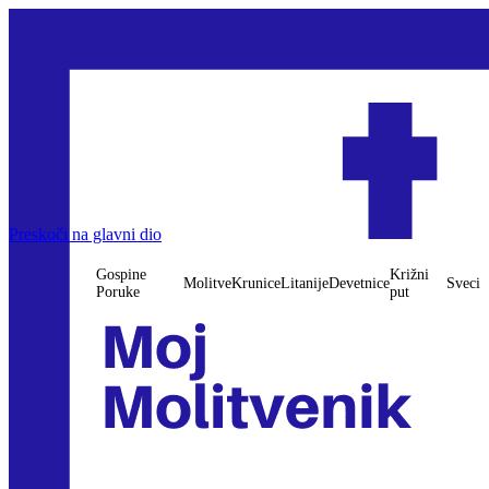
Preskoči na glavni dio
Gospine
Križni
Molitve
Krunice
Litanije
Devetnice
Sveci
Poruke
put