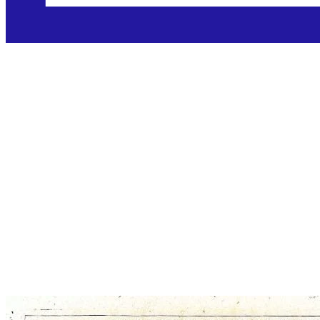
Sveti Arno
Salzburški