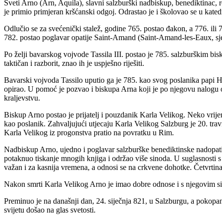
Sveti Arno (Arn, Aquila), slavni salzburški nadbiskup, benediktinac, 
je primio primjeran kršćanski odgoj. Odrastao je i školovao se u kat
Odlučio se za svećenički stalež, godine 765. postao đakon, a 776. ili
782. postao poglavar opatije Saint-Amand (Saint-Amand-les-Eaux, sj
Po želji bavarskog vojvode Tassila III. postao je 785. salzburškim b
taktičan i razborit, znao ih je uspješno riješiti.
Bavarski vojvoda Tassilo uputio ga je 785. kao svog poslanika papi Ha
opirao. U pomoć je pozvao i biskupa Arna koji je po njegovu nalogu o
kraljevstvu.
Biskup Arno postao je prijatelj i pouzdanik Karla Velikog. Neko vrije
kao poslanik. Zahvaljujući utjecaju Karla Velikog Salzburg je 20. tra
Karla Velikog iz progonstva pratio na povratku u Rim.
Nadbiskup Arno, ujedno i poglavar salzburške benediktinske nadopatije
potaknuo tiskanje mnogih knjiga i održao više sinoda. U suglasnosti s
važan i za kasnija vremena, a odnosi se na crkvene dohotke. Četvrtina 
Nakon smrti Karla Velikog Arno je imao dobre odnose i s njegovim 
Preminuo je na današnji dan, 24. siječnja 821, u Salzburgu, a pokop
svijetu došao na glas svetosti.