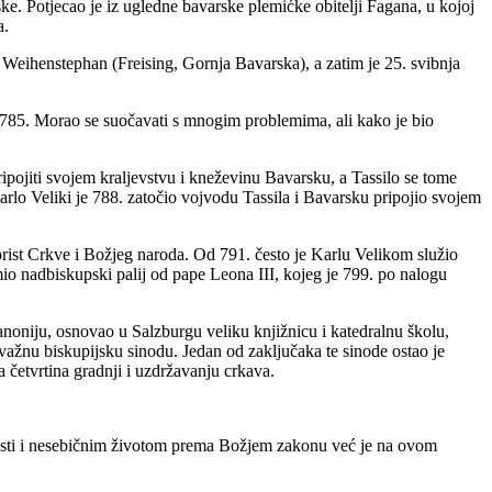
ke. Potjecao je iz ugledne bavarske plemićke obitelji Fagana, u kojoj
a.
i Weihenstephan (Freising, Gornja Bavarska), a zatim je 25. svibnja
a 785. Morao se suočavati s mnogim problemima, ali kako je bio
ripojiti svojem kraljevstvu i kneževinu Bavarsku, a Tassilo se tome
lo Veliki je 788. zatočio vojvodu Tassila i Bavarsku pripojio svojem
orist Crkve i Božjeg naroda. Od 791. često je Karlu Velikom služio
mio nadbiskupski palij od pape Leona III, kojeg je 799. po nalogu
anoniju, osnovao u Salzburgu veliku knjižnicu i katedralnu školu,
važnu biskupijsku sinodu. Jedan od zaključaka te sinode ostao je
a četvrtina gradnji i uzdržavanju crkava.
žnosti i nesebičnim životom prema Božjem zakonu već je na ovom