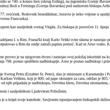
rodio se 740. u kotaru Isen (okrug Erding), na jugoistoku Gornje Bavars
edralnoj školi u Freisingu (Gornja Bavarska) pod nadzorom biskupa Arib
 777. svećenik. Redovnik benediktinac, boravio je neko vrijeme u opatij
everna Francuska).
iskupom kao nasljednik svetog Virgila. Za biskupa je posvećen 11. lipnj
drijanu I. u Rim. Franački kralj Karlo Veliki svim silama je nastojao p
tputovao u Rim da ondje zatraži papinu pomoć. Kad se Arno vratio, Kar
me proveo je na njegovom dvoru i nastojao svoj položaj iskoristiti na k
vnja 798. postao sjedištem nadbiskupije. Arno je postao nadbiskup i pri
 Svetog Petra (Erzabtei St. Peter), slao je misionare u Karantaniju i P
 Karlom Velikim, koji je 800. od pape okrunjen za cara, održao je 805. 
od njih pripadala je nadbiskupu, četvrtina kleru, četvrtina siromasima, 
sinom i nasljednikom Ljudevitom Pobožnim.
an je u kripti svoje katedrale. Savjesnim ispunjavanjem biskupskih du