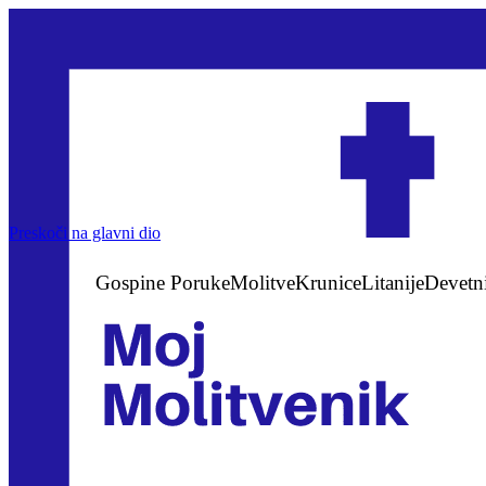
Preskoči na glavni dio
Gospine Poruke
Molitve
Krunice
Litanije
Devetn