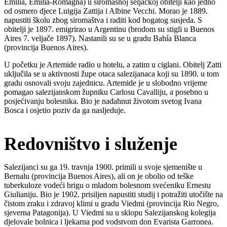
Emilia, Emilia-Romagna) u siromašnoj seljačkoj obitelji kao jedno
od osmero djece Luigija Zattija i Albine Vecchi. Morao je 1889.
napustiti školu zbog siromaštva i raditi kod bogatog susjeda. S
obitelji je 1897. emigrirao u Argentinu (brodom su stigli u Buenos
Aires 7. veljače 1897). Nastanili su se u gradu Bahía Blanca
(provincija Buenos Aires).
U početku je Artemide radio u hotelu, a zatim u ciglani. Obitelj Zatti
uključila se u aktivnosti župe otaca salezijanaca koji su 1890. u tom
gradu osnovali svoju zajednicu. Artemide je u slobodno vrijeme
pomagao salezijanskom župniku Carlosu Cavalliju, a posebno u
posjećivanju bolesnika. Bio je nadahnut životom svetog Ivana
Bosca i osjetio poziv da ga nasljeduje.
Redovništvo i služenje
Salezijanci su ga 19. travnja 1900. primili u svoje sjemenište u
Bernalu (provincija Buenos Aires), ali on je obolio od teške
tuberkuloze vodeći brigu o mladom bolesnom svećeniku Ernestu
Giulianiju. Bio je 1902. prisiljen napustiti studij i potražiti utočište na
čistom zraku i zdravoj klimi u gradu Viedmi (provincija Rio Negro,
sjeverna Patagonija). U Viedmi su u sklopu Salezijanskog kolegija
djelovale bolnica i ljekarna pod vodstvom don Evarista Garronea.