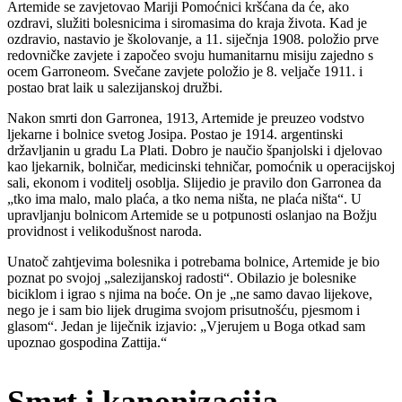
Artemide se zavjetovao Mariji Pomoćnici kršćana da će, ako
ozdravi, služiti bolesnicima i siromasima do kraja života. Kad je
ozdravio, nastavio je školovanje, a 11. siječnja 1908. položio prve
redovničke zavjete i započeo svoju humanitarnu misiju zajedno s
ocem Garroneom. Svečane zavjete položio je 8. veljače 1911. i
postao brat laik u salezijanskoj družbi.
Nakon smrti don Garronea, 1913, Artemide je preuzeo vodstvo
ljekarne i bolnice svetog Josipa. Postao je 1914. argentinski
državljanin u gradu La Plati. Dobro je naučio španjolski i djelovao
kao ljekarnik, bolničar, medicinski tehničar, pomoćnik u operacijskoj
sali, ekonom i voditelj osoblja. Slijedio je pravilo don Garronea da
„tko ima malo, malo plaća, a tko nema ništa, ne plaća ništa“. U
upravljanju bolnicom Artemide se u potpunosti oslanjao na Božju
providnost i velikodušnost naroda.
Unatoč zahtjevima bolesnika i potrebama bolnice, Artemide je bio
poznat po svojoj „salezijanskoj radosti“. Obilazio je bolesnike
biciklom i igrao s njima na boće. On je „ne samo davao lijekove,
nego je i sam bio lijek drugima svojom prisutnošću, pjesmom i
glasom“. Jedan je liječnik izjavio: „Vjerujem u Boga otkad sam
upoznao gospodina Zattija.“
Smrt i kanonizacija