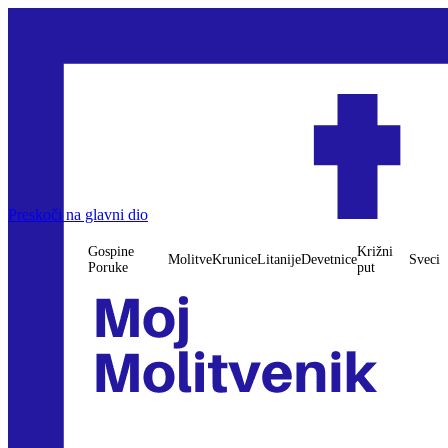
Preskoči na glavni dio
Gospine
Križni
Molitve
Krunice
Litanije
Devetnice
Sveci
Poruke
put