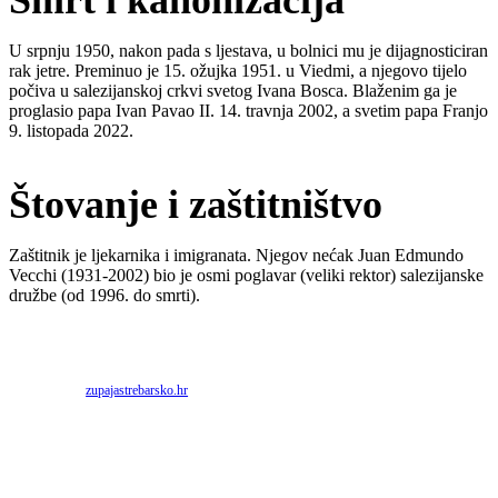
U srpnju 1950, nakon pada s ljestava, u bolnici mu je dijagnosticiran
rak jetre. Preminuo je 15. ožujka 1951. u Viedmi, a njegovo tijelo
počiva u salezijanskoj crkvi svetog Ivana Bosca. Blaženim ga je
proglasio papa Ivan Pavao II. 14. travnja 2002, a svetim papa Franjo
9. listopada 2022.
Štovanje i zaštitništvo
Zaštitnik je ljekarnika i imigranata. Njegov nećak Juan Edmundo
Vecchi (1931-2002) bio je osmi poglavar (veliki rektor) salezijanske
družbe (od 1996. do smrti).
Priredio: Anto S.
Izvor:
zupajastrebarsko.hr