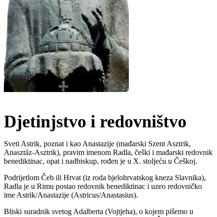
Djetinjstvo i redovništvo
Sveti Astrik, poznat i kao Anastazije (mađarski Szent Asztrik,
Anasztáz-Asztrik), pravim imenom Radla, češki i mađarski redovnik
benediktinac, opat i nadbiskup, rođen je u X. stoljeću u Češkoj.
Podrijetlom Čeh ili Hrvat (iz roda bjelohrvatskog kneza Slavnika),
Radla je u Rimu postao redovnik benediktinac i uzeo redovničko
ime Astrik/Anastazije (Astricus/Anastasius).
Bliski suradnik svetog Adalberta (Vojtjeha), o kojem pišemo u