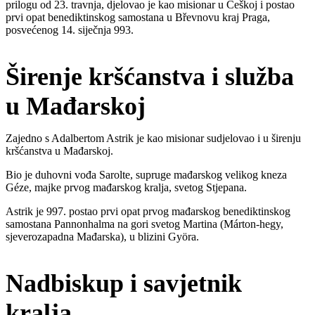
prilogu od 23. travnja, djelovao je kao misionar u Češkoj i postao
prvi opat benediktinskog samostana u Břevnovu kraj Praga,
posvećenog 14. siječnja 993.
Širenje kršćanstva i služba
u Mađarskoj
Zajedno s Adalbertom Astrik je kao misionar sudjelovao i u širenju
kršćanstva u Mađarskoj.
Bio je duhovni vođa Sarolte, supruge mađarskog velikog kneza
Géze, majke prvog mađarskog kralja, svetog Stjepana.
Astrik je 997. postao prvi opat prvog mađarskog benediktinskog
samostana Pannonhalma na gori svetog Martina (Márton-hegy,
sjeverozapadna Mađarska), u blizini Györa.
Nadbiskup i savjetnik
kralja