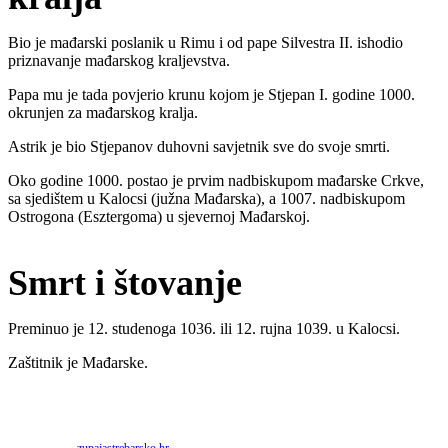
Bio je mađarski poslanik u Rimu i od pape Silvestra II. ishodio
priznavanje mađarskog kraljevstva.
Papa mu je tada povjerio krunu kojom je Stjepan I. godine 1000.
okrunjen za mađarskog kralja.
Astrik je bio Stjepanov duhovni savjetnik sve do svoje smrti.
Oko godine 1000. postao je prvim nadbiskupom mađarske Crkve,
sa sjedištem u Kalocsi (južna Mađarska), a 1007. nadbiskupom
Ostrogona (Esztergoma) u sjevernoj Mađarskoj.
Smrt i štovanje
Preminuo je 12. studenoga 1036. ili 12. rujna 1039. u Kalocsi.
Zaštitnik je Mađarske.
Priredio: Anto S.
Izvor:
zupajastrebarsko.hr