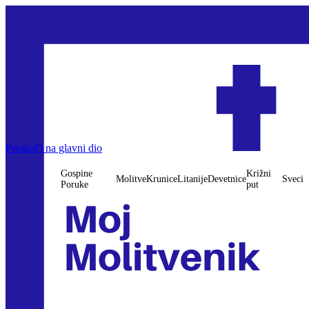
Preskoči na glavni dio
Gospine
Križni
Molitve
Krunice
Litanije
Devetnice
Sveci
Poruke
put