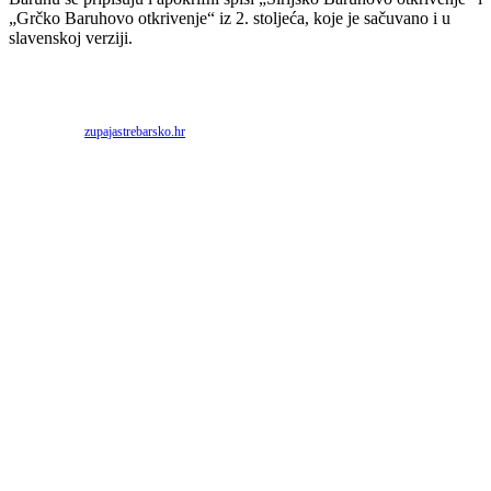
„Grčko Baruhovo otkrivenje“ iz 2. stoljeća, koje je sačuvano i u
slavenskoj verziji.
Priredio: Anto S.
Izvor:
zupajastrebarsko.hr