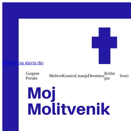
Preskoči na glavni dio
Gospine
Križni
Molitve
Krunice
Litanije
Devetnice
Sveci
Poruke
put