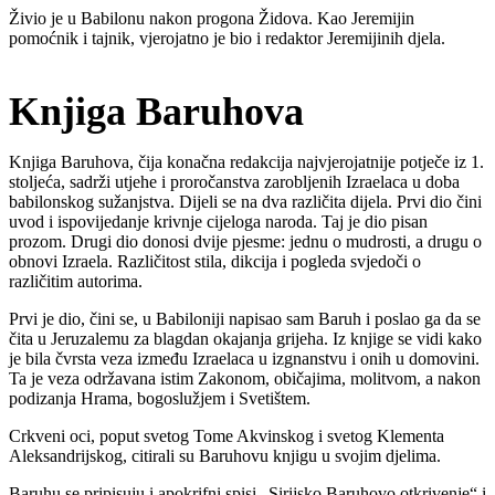
Živio je u Babilonu nakon progona Židova. Kao Jeremijin
pomoćnik i tajnik, vjerojatno je bio i redaktor Jeremijinih djela.
Knjiga Baruhova
Knjiga Baruhova, čija konačna redakcija najvjerojatnije potječe iz 1.
stoljeća, sadrži utjehe i proročanstva zarobljenih Izraelaca u doba
babilonskog sužanjstva. Dijeli se na dva različita dijela. Prvi dio čini
uvod i ispovijedanje krivnje cijeloga naroda. Taj je dio pisan
prozom. Drugi dio donosi dvije pjesme: jednu o mudrosti, a drugu o
obnovi Izraela. Različitost stila, dikcija i pogleda svjedoči o
različitim autorima.
Prvi je dio, čini se, u Babiloniji napisao sam Baruh i poslao ga da se
čita u Jeruzalemu za blagdan okajanja grijeha. Iz knjige se vidi kako
je bila čvrsta veza između Izraelaca u izgnanstvu i onih u domovini.
Ta je veza održavana istim Zakonom, običajima, molitvom, a nakon
podizanja Hrama, bogoslužjem i Svetištem.
Crkveni oci, poput svetog Tome Akvinskog i svetog Klementa
Aleksandrijskog, citirali su Baruhovu knjigu u svojim djelima.
Baruhu se pripisuju i apokrifni spisi „Sirijsko Baruhovo otkrivenje“ i