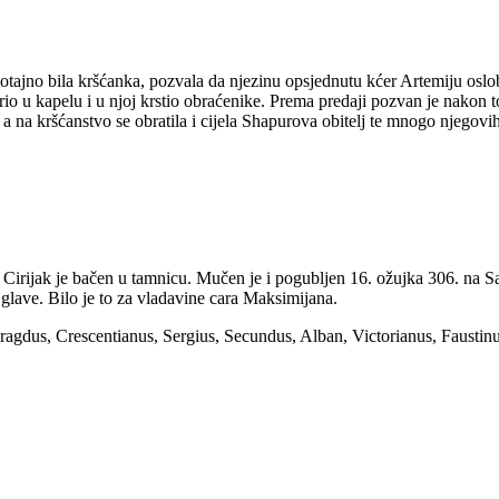
 potajno bila kršćanka, pozvala da njezinu opsjednutu kćer Artemiju osl
rio u kapelu i u njoj krstio obraćenike. Prema predaji pozvan je nakon 
, a na kršćanstvo se obratila i cijela Shapurova obitelj te mnogo njegovi
a Cirijak je bačen u tamnicu. Mučen je i pogubljen 16. ožujka 306. na S
lave. Bilo je to za vladavine cara Maksimijana.
gdus, Crescentianus, Sergius, Secundus, Alban, Victorianus, Faustinus,