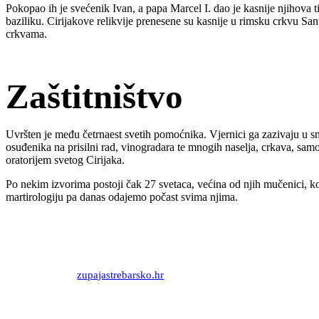
Pokopao ih je svećenik Ivan, a papa Marcel I. dao je kasnije njihova t
baziliku. Cirijakove relikvije prenesene su kasnije u rimsku crkvu San
crkvama.
Zaštitništvo
Uvršten je među četrnaest svetih pomoćnika. Vjernici ga zazivaju u smr
osuđenika na prisilni rad, vinogradara te mnogih naselja, crkava, sam
oratorijem svetog Cirijaka.
Po nekim izvorima postoji čak 27 svetaca, većina od njih mučenici, 
martirologiju pa danas odajemo počast svima njima.
Priredio: Anto S.
Izvor:
zupajastrebarsko.hr