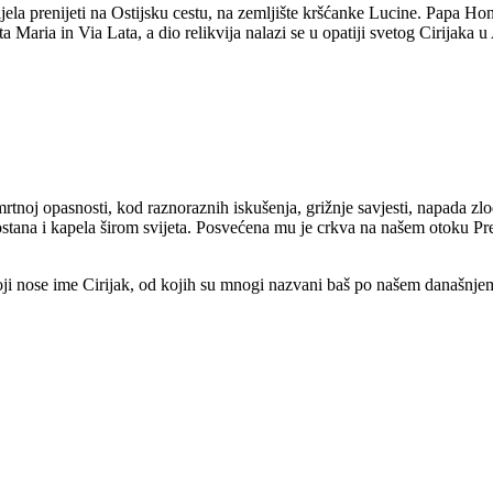
ijela prenijeti na Ostijsku cestu, na zemljište kršćanke Lucine. Papa Ho
ta Maria in Via Lata, a dio relikvija nalazi se u opatiji svetog Cirijaka
tnoj opasnosti, kod raznoraznih iskušenja, grižnje savjesti, napada zlodu
ostana i kapela širom svijeta. Posvećena mu je crkva na našem otoku Pre
koji nose ime Cirijak, od kojih su mnogi nazvani baš po našem današn