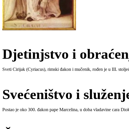
Djetinjstvo i obraćen
Sveti Cirijak (Cyriacus), rimski đakon i mučenik, rođen je u III. stolj
Svećeništvo i služenj
Postao je oko 300. đakon pape Marcelina, u doba vladavine cara Diokl