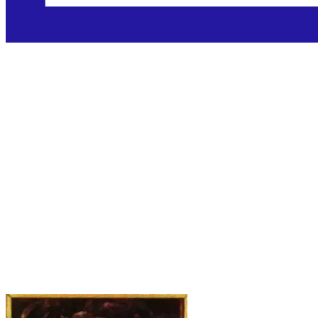
Sveti Cirijak
Rimski