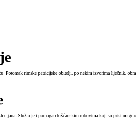
je
eću. Potomak rimske patricijske obitelji, po nekim izvorima liječnik, obr
e
ecijana. Služio je i pomagao kršćanskim robovima koji su prisilno gradi