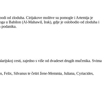
obodi od zloduha. Cirijakove molitve su pomogle i Artemija je
toga u Babilon (Al-Mahawil, Irak), gdje je oslobodio od zloduha i
h podanika.
alarijskoj cesti, zajedno s više od dvadeset drugih mučenika. Svima
 Felix, Silvanus te četiri žene-Memmia, Juliana, Cyriacides,