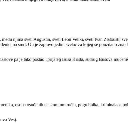
 među njima sveti Augustin, sveti Leon Veliki, sveti Ivan Zlatousti, sv
suđenici na smrt. On je zapravo jedini svetac za kojeg se pouzdano zna d
aslove pa je tako postao „prijatelj Isusa Krista, sudrug Isusova mučeniš
vorenika, osoba osuđenih na smrt, umirućih, pogrebnika, kriminalaca po
ova Ves).