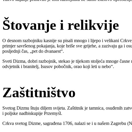
Štovanje i relikvije
O desnom razbojniku kasnije su pisali mnogo i lijepo i velikani Crkve,
primjer savršenog pokajanja, koje briše sve grijehe, a zazivaju ga i o
posljednji čas, „pet do dvanaest“.
Sveti Dizma, dobri razbojnik, stekao je tijekom stoljeća mnoge časne n
odvjetnik i branitelj, Isusov pobočnik, orao koji leti u nebo“.
Zaštitništvo
Svetog Dizmu štuju diljem svijeta. Zaštitnik je tamnica, osuđenih zat
i poljske nadbiskupije Przemyśl.
Crkva svetog Dizme, sagrađena 1706, nalazi se i u našem Zagrebu (N