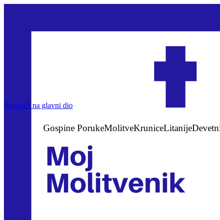
Preskoči na glavni dio
Gospine Poruke
Molitve
Krunice
Litanije
Devetn