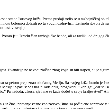
esne strane Isusovog križa. Prema predaji rodio se u razbojničkoj obitel
ogi bolesnici dolazili po tu vodu i ozdravljali. Legenda govori da su p
no nastavi svoj put.
Postao je u Izraelu član razbojničke bande, ali za razliku od drugog čla
eta. Evanđelje ne navodi zločine zbog kojih su bili raspeti, ali je sigurn
 Isusu raspetom prepoznao obećanog Mesiju. Sa svojeg križa branio je Is
ti Mesija? Spasi sebe i nas!“ Tada drugi progovori i ukori ga: „Zar se B
io.“ Pa nadoda: „Isuse, sjeti me se kada dođeš u svoje kraljevstvo!“ A I
ih zlih čina, primanje kazne kao zadovoljštine za počinjene nepravde te v
 već i ulazak u njegovo kraljevstvo, a tamo ulaze samo sveti.