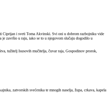
eti Ciprijan i sveti Toma Akvinski. Svi oni u dobrom razbojniku vide
a je završio u raju, iako se to u njegovom slučaju dogodilo u
tva, tužitelj Isusovih mučitelja, čuvar raja, Gospodinov prorok,
kajnika, zatvorskih svećenika te mnogih naselja, župa, crkava, kapela