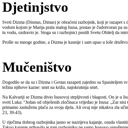
Djetinjstvo
Sveti Dizma (Dismas, Dimas) je obraćeni razbojnik, koji je razapet s d
vodom kojom je Marija prala malog Isusa, postao je čudotvoran pa su mn
tu vodu, ozdravio je. Stoga su i razbojnici pustili Svetu Obitelj da mir
Prošle su mnoge godine, a Dizma je kasnije i sam upao u loše društvo. 
Mučeništvo
Dogodilo se da su i Dizma i Gestas razapeti zajedno sa Spasiteljem svij
težina njihove kazne: smrt na križu, najokrutnija smrt.
Na Kalvariji se Dizma divio Isusovoj strpljivosti i blagosti. On je u
sveti Luka: “Jedan od obješenih zločinaca vrijeđao je Isusa: „Zar nisi 
primamo zasluženu plaću za svoja djela. Ali ovaj nije nikakva zla učin
23, 39-43).
U riječima dobrog razbojnika jasno se nazrijeva kajanje, osuda vlastit
Takvo kajanje pribavilo je tom razbojniku ne samo Isusovo oproštenje,