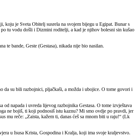
ji, koju je Sveta Obitelj susrela na svojem bijegu u Egipat. Bunar s
o tu vodu došli i Dizmini roditelji, a kad je njihov bolesni sin kušao
na te bande, Geste (Gestasa), nikada nije bio nasilan.
o da su bili razbojnici, pljačkaši, a možda i ubojice. O tome govori i
usa od napada i uvreda lijevog razbojnika Gestasa. O tome izvještava
oga ne bojiš, ti koji podnosiš istu kaznu? Mi smo ovdje po pravdi, jer
sus mu reče: „Zaista, kažem ti, danas ćeš sa mnom biti u raju!“ (Lk
jera u Isusa Krista, Gospodina i Kralja, koji ima svoje kraljevstvo.