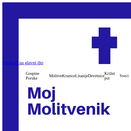
Preskoči na glavni dio
Gospine
Križni
Molitve
Krunice
Litanije
Devetnice
Sveci
Poruke
put