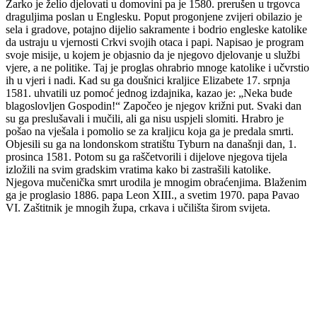
Žarko je želio djelovati u domovini pa je 1580. prerušen u trgovca
draguljima poslan u Englesku. Poput progonjene zvijeri obilazio je
sela i gradove, potajno dijelio sakramente i bodrio engleske katolike
da ustraju u vjernosti Crkvi svojih otaca i papi. Napisao je program
svoje misije, u kojem je objasnio da je njegovo djelovanje u službi
vjere, a ne politike. Taj je proglas ohrabrio mnoge katolike i učvrstio
ih u vjeri i nadi. Kad su ga doušnici kraljice Elizabete 17. srpnja
1581. uhvatili uz pomoć jednog izdajnika, kazao je: „Neka bude
blagoslovljen Gospodin!“ Započeo je njegov križni put. Svaki dan
su ga preslušavali i mučili, ali ga nisu uspjeli slomiti. Hrabro je
pošao na vješala i pomolio se za kraljicu koja ga je predala smrti.
Objesili su ga na londonskom stratištu Tyburn na današnji dan, 1.
prosinca 1581. Potom su ga raščetvorili i dijelove njegova tijela
izložili na svim gradskim vratima kako bi zastrašili katolike.
Njegova mučenička smrt urodila je mnogim obraćenjima. Blaženim
ga je proglasio 1886. papa Leon XIII., a svetim 1970. papa Pavao
VI. Zaštitnik je mnogih župa, crkava i učilišta širom svijeta.
Priredio: Anto S.