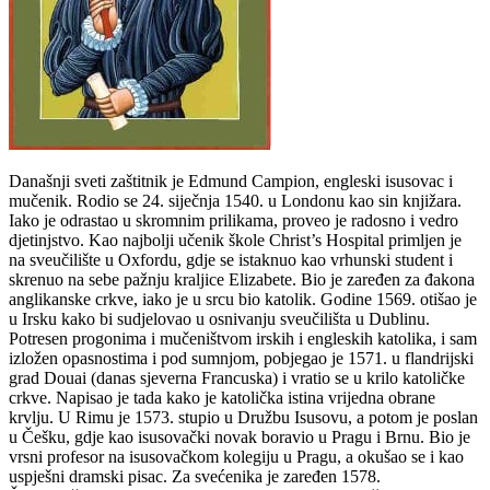
Današnji sveti zaštitnik je Edmund Campion, engleski isusovac i
mučenik. Rodio se 24. siječnja 1540. u Londonu kao sin knjižara.
Iako je odrastao u skromnim prilikama, proveo je radosno i vedro
djetinjstvo. Kao najbolji učenik škole Christ’s Hospital primljen je
na sveučilište u Oxfordu, gdje se istaknuo kao vrhunski student i
skrenuo na sebe pažnju kraljice Elizabete. Bio je zaređen za đakona
anglikanske crkve, iako je u srcu bio katolik. Godine 1569. otišao je
u Irsku kako bi sudjelovao u osnivanju sveučilišta u Dublinu.
Potresen progonima i mučeništvom irskih i engleskih katolika, i sam
izložen opasnostima i pod sumnjom, pobjegao je 1571. u flandrijski
grad Douai (danas sjeverna Francuska) i vratio se u krilo katoličke
crkve. Napisao je tada kako je katolička istina vrijedna obrane
krvlju. U Rimu je 1573. stupio u Družbu Isusovu, a potom je poslan
u Češku, gdje kao isusovački novak boravio u Pragu i Brnu. Bio je
vrsni profesor na isusovačkom kolegiju u Pragu, a okušao se i kao
uspješni dramski pisac. Za svećenika je zaređen 1578.