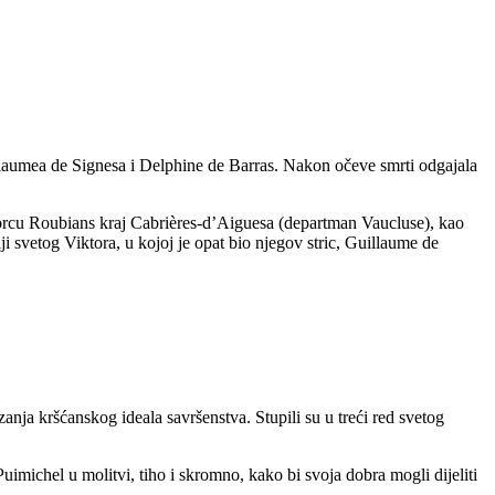
llaumea de Signesa i Delphine de Barras. Nakon očeve smrti odgajala
dvorcu Roubians kraj Cabrières-d’Aiguesa (departman Vaucluse), kao
 svetog Viktora, u kojoj je opat bio njegov stric, Guillaume de
izanja kršćanskog ideala savršenstva. Stupili su u treći red svetog
Puimichel u molitvi, tiho i skromno, kako bi svoja dobra mogli dijeliti