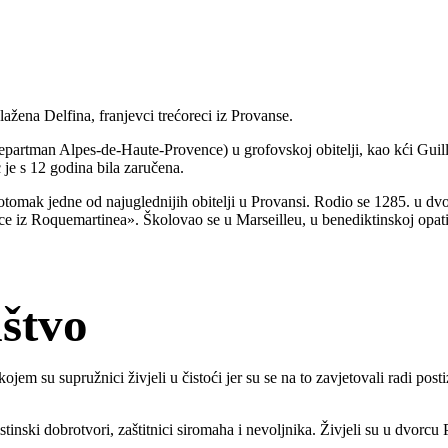
blažena Delfina, franjevci trećoreci iz Provanse.
departman Alpes-de-Haute-Provence) u grofovskoj obitelji, kao kći Gui
 je s 12 godina bila zaručena.
potomak jedne od najuglednijih obitelji u Provansi. Rodio se 1285. u 
 iz Roquemartinea». Školovao se u Marseilleu, u benediktinskoj opatiji
ištvo
jem su supružnici živjeli u čistoći jer su se na to zavjetovali radi post
tinski dobrotvori, zaštitnici siromaha i nevoljnika. Živjeli su u dvorcu 