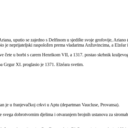
 Ariana, uputio se zajedno s Delfinom u sjedište svoje grofovije, Arian
 bio je neprijateljski raspoložen prema vladarima Anžuvincima, a Elzéar i 
ve čete u borbi s carem Henrikom VII, a 1317. postao skrbnik kraljevog
a Grgur XI. proglasio je 1371. Elzéara svetim.
pan je u franjevačkoj crkvi u Aptu (departman Vaucluse, Provansa).
e svega dobrotvornim djelima i otvaranjem brojnih ustanova za siromahe,