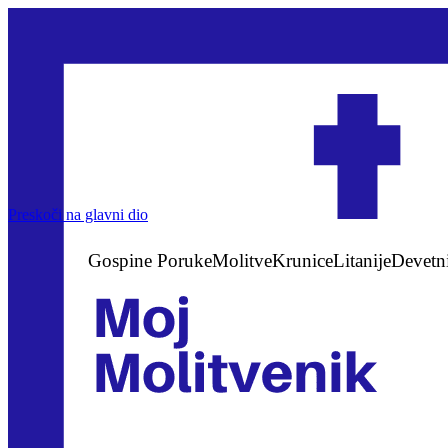
Preskoči na glavni dio
Gospine Poruke
Molitve
Krunice
Litanije
Devetn