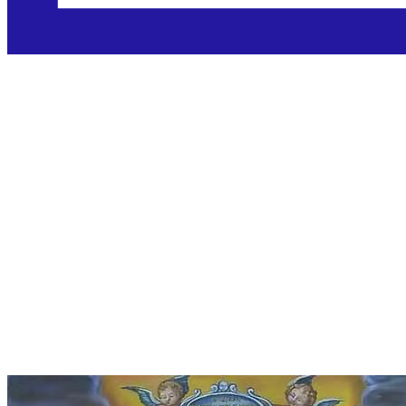
Sveti Elzear i
blažena Delfina