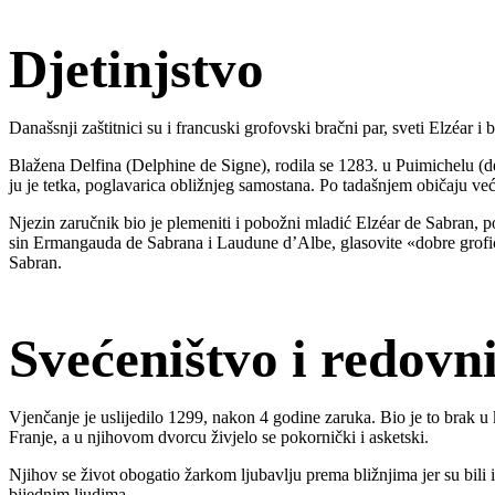
Djetinjstvo
Današsnji zaštitnici su i francuski grofovski bračni par, sveti Elzéar i 
Blažena Delfina (Delphine de Signe), rodila se 1283. u Puimichelu (
ju je tetka, poglavarica obližnjeg samostana. Po tadašnjem običaju već
Njezin zaručnik bio je plemeniti i pobožni mladić Elzéar de Sabran, 
sin Ermangauda de Sabrana i Laudune d’Albe, glasovite «dobre grofice
Sabran.
Svećeništvo i redovn
Vjenčanje je uslijedilo 1299, nakon 4 godine zaruka. Bio je to brak u ko
Franje, a u njihovom dvorcu živjelo se pokornički i asketski.
Njihov se život obogatio žarkom ljubavlju prema bližnjima jer su bili is
bijednim ljudima.