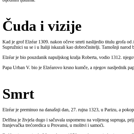
Čuda i vizije
Kad je grof Elzéar 1309. nakon očeve smrti naslijedio titulu grofa od
Supružnici su se i u Italiji iskazali kao dobročinitelji. Tamošnji narod
Elzéar je bio pouzdanik napuljskog kralja Roberta, vodio 1312. njego
Papa Urban V. bio je Elzéarovo krsno kumče, a njegov nasljednik pap
Smrt
Elzéar je preminuo na današnji dan, 27. rujna 1323, u Parizu, a poko
Delfina je živjela dugo i sačuvala uspomenu na voljenog supruga, prij
franjevačka trećoredica u Provansi, u molitvi i samoći.