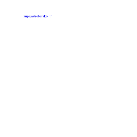
Priredio: Anto S.
Izvor:
zupajastrebarsko.hr