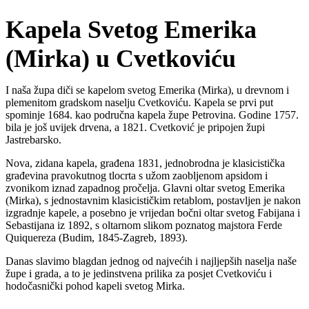
Kapela Svetog Emerika
(Mirka) u Cvetkoviću
I naša župa diči se kapelom svetog Emerika (Mirka), u drevnom i
plemenitom gradskom naselju Cvetkoviću. Kapela se prvi put
spominje 1684. kao područna kapela župe Petrovina. Godine 1757.
bila je još uvijek drvena, a 1821. Cvetković je pripojen župi
Jastrebarsko.
Nova, zidana kapela, građena 1831, jednobrodna je klasicistička
građevina pravokutnog tlocrta s užom zaobljenom apsidom i
zvonikom iznad zapadnog pročelja. Glavni oltar svetog Emerika
(Mirka), s jednostavnim klasicističkim retablom, postavljen je nakon
izgradnje kapele, a posebno je vrijedan bočni oltar svetog Fabijana i
Sebastijana iz 1892, s oltarnom slikom poznatog majstora Ferde
Quiquereza (Budim, 1845-Zagreb, 1893).
Danas slavimo blagdan jednog od najvećih i najljepših naselja naše
župe i grada, a to je jedinstvena prilika za posjet Cvetkoviću i
hodočasnički pohod kapeli svetog Mirka.