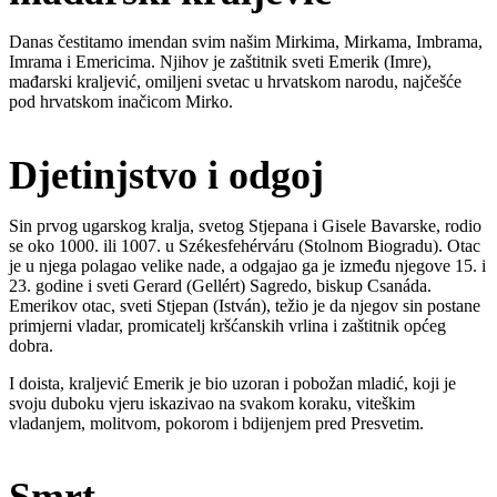
Danas čestitamo imendan svim našim Mirkima, Mirkama, Imbrama,
Imrama i Emericima. Njihov je zaštitnik sveti Emerik (Imre),
mađarski kraljević, omiljeni svetac u hrvatskom narodu, najčešće
pod hrvatskom inačicom Mirko.
Djetinjstvo i odgoj
Sin prvog ugarskog kralja, svetog Stjepana i Gisele Bavarske, rodio
se oko 1000. ili 1007. u Székesfehérváru (Stolnom Biogradu). Otac
je u njega polagao velike nade, a odgajao ga je između njegove 15. i
23. godine i sveti Gerard (Gellért) Sagredo, biskup Csanáda.
Emerikov otac, sveti Stjepan (István), težio je da njegov sin postane
primjerni vladar, promicatelj kršćanskih vrlina i zaštitnik općeg
dobra.
I doista, kraljević Emerik je bio uzoran i pobožan mladić, koji je
svoju duboku vjeru iskazivao na svakom koraku, viteškim
vladanjem, molitvom, pokorom i bdijenjem pred Presvetim.
Smrt