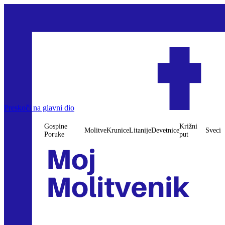
Preskoči na glavni dio
Gospine
Križni
Molitve
Krunice
Litanije
Devetnice
Sveci
Poruke
put