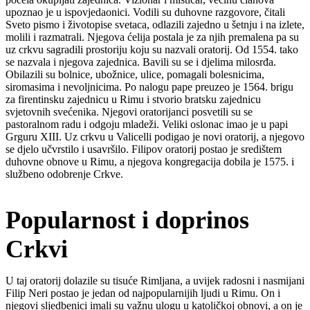
upoznao je u ispovjedaonici. Vodili su duhovne razgovore, čitali
Sveto pismo i životopise svetaca, odlazili zajedno u šetnju i na izlete,
molili i razmatrali. Njegova ćelija postala je za njih premalena pa su
uz crkvu sagradili prostoriju koju su nazvali oratorij. Od 1554. tako
se nazvala i njegova zajednica. Bavili su se i djelima milosrđa.
Obilazili su bolnice, ubožnice, ulice, pomagali bolesnicima,
siromasima i nevoljnicima. Po nalogu pape preuzeo je 1564. brigu
za firentinsku zajednicu u Rimu i stvorio bratsku zajednicu
svjetovnih svećenika. Njegovi oratorijanci posvetili su se
pastoralnom radu i odgoju mladeži. Veliki oslonac imao je u papi
Grguru XIII. Uz crkvu u Valicelli podigao je novi oratorij, a njegovo
se djelo učvrstilo i usavršilo. Filipov oratorij postao je središtem
duhovne obnove u Rimu, a njegova kongregacija dobila je 1575. i
službeno odobrenje Crkve.
Popularnost i doprinos
Crkvi
U taj oratorij dolazile su tisuće Rimljana, a uvijek radosni i nasmijani
Filip Neri postao je jedan od najpopularnijih ljudi u Rimu. On i
njegovi sljedbenici imali su važnu ulogu u katoličkoj obnovi, a on je