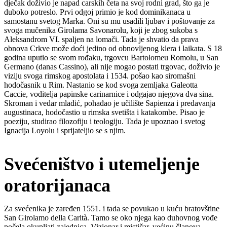
dječak doživio je napad carskih četa na svoj rodni grad, što ga je
duboko potreslo. Prvi odgoj primio je kod dominikanaca u
samostanu svetog Marka. Oni su mu usadili ljubav i poštovanje za
svoga mučenika Girolama Savonarolu, koji je zbog sukoba s
Aleksandrom VI. spaljen na lomači. Tada je shvatio da prava
obnova Crkve može doći jedino od obnovljenog klera i laikata. S 18
godina uputio se svom rođaku, trgovcu Bartolomeu Romolu, u San
Germano (danas Cassino), ali nije mogao postati trgovac, doživio je
viziju svoga rimskog apostolata i 1534. pošao kao siromašni
hodočasnik u Rim. Nastanio se kod svoga zemljaka Galeotta
Caccie, voditelja papinske carinarnice i odgajao njegova dva sina.
Skroman i vedar mladić, pohađao je učilište Sapienza i predavanja
augustinaca, hodočastio u rimska svetišta i katakombe. Pisao je
poeziju, studirao filozofiju i teologiju. Tada je upoznao i svetog
Ignacija Loyolu i sprijateljio se s njim.
Svećeništvo i utemeljenje
oratorijanaca
Za svećenika je zaređen 1551. i tada se povukao u kuću bratovštine
San Girolamo della Carità. Tamo se oko njega kao duhovnog vođe
počela okupljati zajednica. Vizionar i mističar, većinu članova