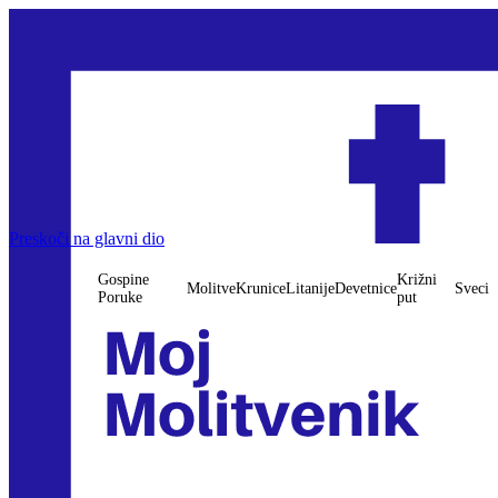
Preskoči na glavni dio
Gospine
Križni
Molitve
Krunice
Litanije
Devetnice
Sveci
Poruke
put