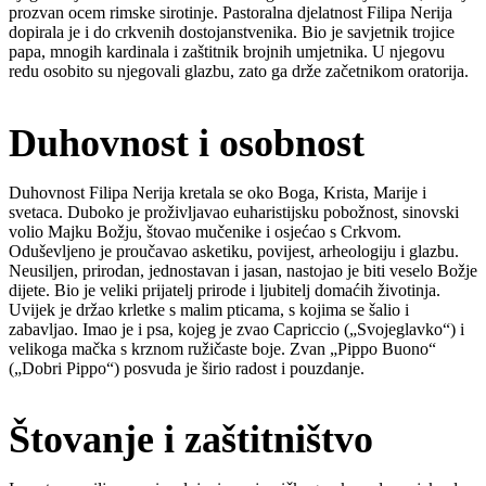
prozvan ocem rimske sirotinje. Pastoralna djelatnost Filipa Nerija
dopirala je i do crkvenih dostojanstvenika. Bio je savjetnik trojice
papa, mnogih kardinala i zaštitnik brojnih umjetnika. U njegovu
redu osobito su njegovali glazbu, zato ga drže začetnikom oratorija.
Duhovnost i osobnost
Duhovnost Filipa Nerija kretala se oko Boga, Krista, Marije i
svetaca. Duboko je proživljavao euharistijsku pobožnost, sinovski
volio Majku Božju, štovao mučenike i osjećao s Crkvom.
Oduševljeno je proučavao asketiku, povijest, arheologiju i glazbu.
Neusiljen, prirodan, jednostavan i jasan, nastojao je biti veselo Božje
dijete. Bio je veliki prijatelj prirode i ljubitelj domaćih životinja.
Uvijek je držao krletke s malim pticama, s kojima se šalio i
zabavljao. Imao je i psa, kojeg je zvao Capriccio („Svojeglavko“) i
velikoga mačka s krznom ružičaste boje. Zvan „Pippo Buono“
(„Dobri Pippo“) posvuda je širio radost i pouzdanje.
Štovanje i zaštitništvo