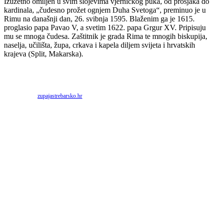
Izuzetno omiljen u svim slojevima vjerničkog puka, od prosjaka do
kardinala, „čudesno prožet ognjem Duha Svetoga“, preminuo je u
Rimu na današnji dan, 26. svibnja 1595. Blaženim ga je 1615.
proglasio papa Pavao V, a svetim 1622. papa Grgur XV. Pripisuju
mu se mnoga čudesa. Zaštitnik je grada Rima te mnogih biskupija,
naselja, učilišta, župa, crkava i kapela diljem svijeta i hrvatskih
krajeva (Split, Makarska).
Priredio: Anto S.
Izvor:
zupajastrebarsko.hr