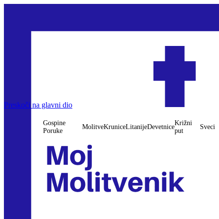
Preskoči na glavni dio
Gospine
Križni
Molitve
Krunice
Litanije
Devetnice
Sveci
Poruke
put