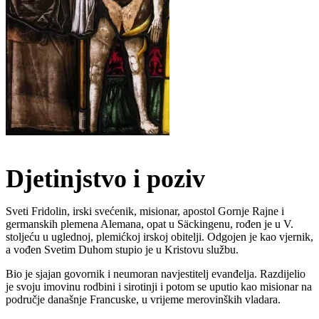
Djetinjstvo i poziv
Sveti Fridolin, irski svećenik, misionar, apostol Gornje Rajne i
germanskih plemena Alemana, opat u Säckingenu, rođen je u V.
stoljeću u uglednoj, plemićkoj irskoj obitelji. Odgojen je kao vjernik,
a vođen Svetim Duhom stupio je u Kristovu službu.
Bio je sjajan govornik i neumoran navjestitelj evanđelja. Razdijelio
je svoju imovinu rodbini i sirotinji i potom se uputio kao misionar na
područje današnje Francuske, u vrijeme merovinških vladara.