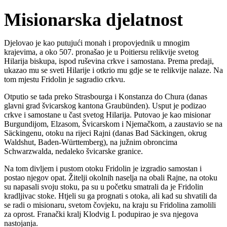
Misionarska djelatnost
Djelovao je kao putujući monah i propovjednik u mnogim
krajevima, a oko 507. pronašao je u Poitiersu relikvije svetog
Hilarija biskupa, ispod ruševina crkve i samostana. Prema predaji,
ukazao mu se sveti Hilarije i otkrio mu gdje se te relikvije nalaze. Na
tom mjestu Fridolin je sagradio crkvu.
Otputio se tada preko Strasbourga i Konstanza do Chura (danas
glavni grad švicarskog kantona Graubünden). Usput je podizao
crkve i samostane u čast svetog Hilarija. Putovao je kao misionar
Burgundijom, Elzasom, Švicarskom i Njemačkom, a zaustavio se na
Säckingenu, otoku na rijeci Rajni (danas Bad Säckingen, okrug
Waldshut, Baden-Württemberg), na južnim obroncima
Schwarzwalda, nedaleko švicarske granice.
Na tom divljem i pustom otoku Fridolin je izgradio samostan i
postao njegov opat. Žitelji okolnih naselja na obali Rajne, na otoku
su napasali svoju stoku, pa su u početku smatrali da je Fridolin
kradljivac stoke. Htjeli su ga prognati s otoka, ali kad su shvatili da
se radi o misionaru, svetom čovjeku, na kraju su Fridolina zamolili
za oprost. Franački kralj Klodvig I. podupirao je sva njegova
nastojanja.