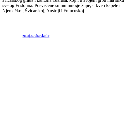
švicarskog grada i kantona Glarusa, koji i u svojem grbu ima sliku
svetog Fridolina. Posvećene su mu mnoge župe, crkve i kapele u
Njemačkoj, Švicarskoj, Austriji i Francuskoj.
Priredio: Anto S.
Izvor:
zupajastrebarsko.hr