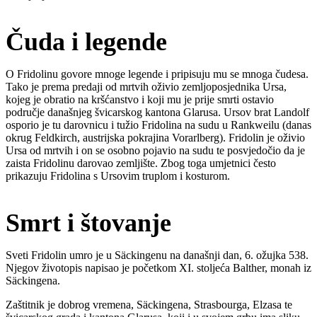
Čuda i legende
O Fridolinu govore mnoge legende i pripisuju mu se mnoga čudesa.
Tako je prema predaji od mrtvih oživio zemljoposjednika Ursa,
kojeg je obratio na kršćanstvo i koji mu je prije smrti ostavio
područje današnjeg švicarskog kantona Glarusa. Ursov brat Landolf
osporio je tu darovnicu i tužio Fridolina na sudu u Rankweilu (danas
okrug Feldkirch, austrijska pokrajina Vorarlberg). Fridolin je oživio
Ursa od mrtvih i on se osobno pojavio na sudu te posvjedočio da je
zaista Fridolinu darovao zemljište. Zbog toga umjetnici često
prikazuju Fridolina s Ursovim truplom i kosturom.
Smrt i štovanje
Sveti Fridolin umro je u Säckingenu na današnji dan, 6. ožujka 538.
Njegov životopis napisao je početkom XI. stoljeća Balther, monah iz
Säckingena.
Zaštitnik je dobrog vremena, Säckingena, Strasbourga, Elzasa te