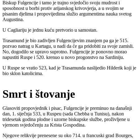
Biskup Fulgencije i tamo je trajno svjedočio svoju mudrost i
sposobnost u borbi protiv arijanskog krivovjerja, a u svojim se
pisanim djelima i propovijedima služio argumentima nauka svetog
Augustina.
U Cagliariju je jednu kuću pretvorio u samostan.
Trasamund je bio zadivljen Fulgencijevim znanjem pa ga je 515.
pozvao natrag u Kartagu, u nadi da će ga pridobiti za svoje zamisli.
No, dogodilo se upravo suprotno. Fulgencije je ponovno morao
napustiti Ruspe i 520. krenuo u novo progonstvo na Sardiniju.
U Ruspe se vratio 523, kad je Trasamunda naslijedio Hilderik koji je
bio sklon katolicima.
Smrt i štovanje
Glasoviti propovjednik i pisac, Fulgencije je preminuo na današnji
dan, 1. siječnja 533, u Ruspeu (sada Chebba u Tunisu), nakon
tridesetak godina plodne i uzorne biskupske službe, proživljene u
vjernom svjedočenju za Krista Gospodina.
Njegove relikvije prenesene su oko 714. u francuski grad Bourges,