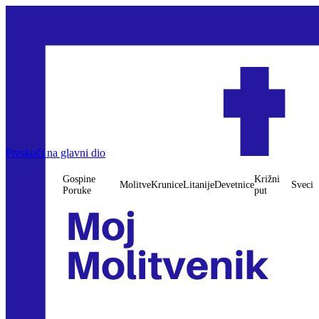
Preskoči na glavni dio
Gospine
Križni
Molitve
Krunice
Litanije
Devetnice
Sveci
Poruke
put