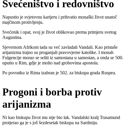
Svećeništvo i redovništvo
Napustio je svjetovnu karijeru i prihvatio monaški život unatoč
majčinom protivljenju.
Svećenik i opat, svoj je život oblikovao prema primjeru svetog
Augustina.
Sjevernom Afrikom tada su već zavladali Vandali. Kao pristaše
arijanizma trajno su proganjali pravovjerne katolike. I monah
Fulgencije morao se seliti iz samostana u samostan, a onda se 500.
uputio u Rim, gdje je molio nad grobovima apostola.
Po povratku iz Rima izabran je 502. za biskupa grada Ruspea.
Progoni i borba protiv
arijanizma
Ni kao biskupu život mu nije bio lak. Vandalski kralj Trasamund
protjerao ga je s još šezdesetak biskupa na Sardiniju.