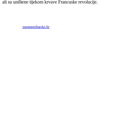
ali su uništene tijekom krvave Francuske revolucije.
Priredio: Anto S.
Izvor:
zupajastrebarsko.hr