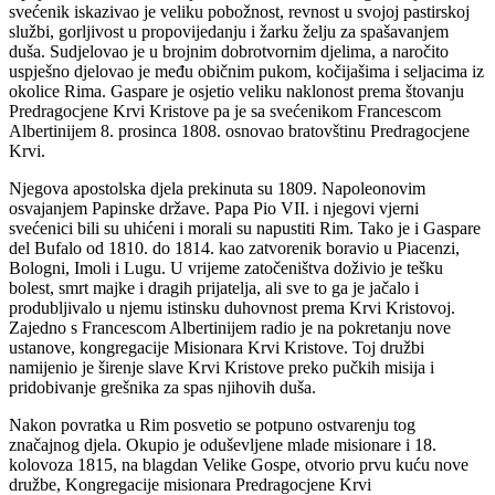
svećenik iskazivao je veliku pobožnost, revnost u svojoj pastirskoj
službi, gorljivost u propovijedanju i žarku želju za spašavanjem
duša. Sudjelovao je u brojnim dobrotvornim djelima, a naročito
uspješno djelovao je među običnim pukom, kočijašima i seljacima iz
okolice Rima. Gaspare je osjetio veliku naklonost prema štovanju
Predragocjene Krvi Kristove pa je sa svećenikom Francescom
Albertinijem 8. prosinca 1808. osnovao bratovštinu Predragocjene
Krvi.
Njegova apostolska djela prekinuta su 1809. Napoleonovim
osvajanjem Papinske države. Papa Pio VII. i njegovi vjerni
svećenici bili su uhićeni i morali su napustiti Rim. Tako je i Gaspare
del Bufalo od 1810. do 1814. kao zatvorenik boravio u Piacenzi,
Bologni, Imoli i Lugu. U vrijeme zatočeništva doživio je tešku
bolest, smrt majke i dragih prijatelja, ali sve to ga je jačalo i
produbljivalo u njemu istinsku duhovnost prema Krvi Kristovoj.
Zajedno s Francescom Albertinijem radio je na pokretanju nove
ustanove, kongregacije Misionara Krvi Kristove. Toj družbi
namijenio je širenje slave Krvi Kristove preko pučkih misija i
pridobivanje grešnika za spas njihovih duša.
Nakon povratka u Rim posvetio se potpuno ostvarenju tog
značajnog djela. Okupio je oduševljene mlade misionare i 18.
kolovoza 1815, na blagdan Velike Gospe, otvorio prvu kuću nove
družbe, Kongregacije misionara Predragocjene Krvi