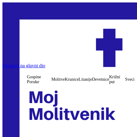
Preskoči na glavni dio
Gospine
Križni
Molitve
Krunice
Litanije
Devetnice
Sveci
Poruke
put