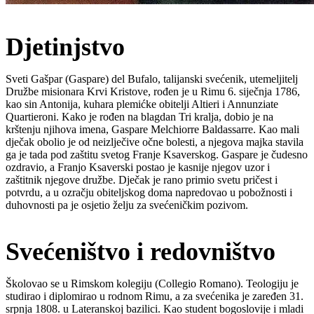
Djetinjstvo
Sveti Gašpar (Gaspare) del Bufalo, talijanski svećenik, utemeljitelj
Družbe misionara Krvi Kristove, rođen je u Rimu 6. siječnja 1786,
kao sin Antonija, kuhara plemićke obitelji Altieri i Annunziate
Quartieroni. Kako je rođen na blagdan Tri kralja, dobio je na
krštenju njihova imena, Gaspare Melchiorre Baldassarre. Kao mali
dječak obolio je od neizlječive očne bolesti, a njegova majka stavila
ga je tada pod zaštitu svetog Franje Ksaverskog. Gaspare je čudesno
ozdravio, a Franjo Ksaverski postao je kasnije njegov uzor i
zaštitnik njegove družbe. Dječak je rano primio svetu pričest i
potvrdu, a u ozračju obiteljskog doma napredovao u pobožnosti i
duhovnosti pa je osjetio želju za svećeničkim pozivom.
Svećeništvo i redovništvo
Školovao se u Rimskom kolegiju (Collegio Romano). Teologiju je
studirao i diplomirao u rodnom Rimu, a za svećenika je zaređen 31.
srpnja 1808. u Lateranskoj bazilici. Kao student bogoslovije i mladi