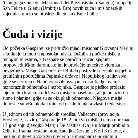
(Congregazione dei Missionari del Preziosissimo Sangue), u opatiji
San Felice u Gianu (Umbrija). Broj novih kuća i misionarskih
zajednica ubrzo se proširio diljem središnje Italije.
Čuda i vizije
Od početka Gaspareu se pridružio mladi misionar Giovanni Merlini,
s kojim je krenuo u apostolat misija. Držali su pučke misije u
mnogim mjestima, a Gaspare se naročito isticao sjajnim
propovjedničkim darom, kojim je privlačio mnoštvo vjernika i
nevjernika. Misije Gasparea del Bufala postizale su veliki uspjeh u
graničnim područjima Papinske države i Napuljskog kraljevstva,
gdje se u vrijeme Napoleonovih osvajanja raširilo djelovanje
raznoraznih odmetnika i razbojnika. Gaspare je pješice prolazio
cijelim tim krajem i održavao misije u naseljima, ali je odlazio i u
šume i planine, gdje su se okupljali odmetnici. Njegove misije
donosile su više ploda i mira od nasilnih mjera vlasti i redarstva.
U jednom od tih odmetničkih središta, Vallecorsi (provincija
Frosinone, Lazio), Gaspare je 1822. održao misije i tamo upoznao
17-godišnju djevojku Mariju De Mattias. On je u Mariji probudio
želju da i sama postane promicateljica štovanja Krvi Kristove, a
njezino duhovno vodstvo povjerio je misionaru Giovanniju