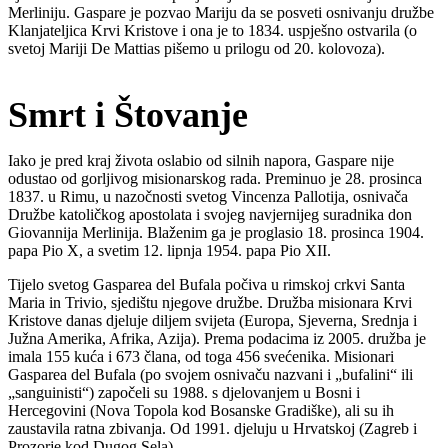
Merliniju. Gaspare je pozvao Mariju da se posveti osnivanju družbe
Klanjateljica Krvi Kristove i ona je to 1834. uspješno ostvarila (o
svetoj Mariji De Mattias pišemo u prilogu od 20. kolovoza).
Smrt i Štovanje
Iako je pred kraj života oslabio od silnih napora, Gaspare nije
odustao od gorljivog misionarskog rada. Preminuo je 28. prosinca
1837. u Rimu, u nazočnosti svetog Vincenza Pallotija, osnivača
Družbe katoličkog apostolata i svojeg navjernijeg suradnika don
Giovannija Merlinija. Blaženim ga je proglasio 18. prosinca 1904.
papa Pio X, a svetim 12. lipnja 1954. papa Pio XII.
Tijelo svetog Gasparea del Bufala počiva u rimskoj crkvi Santa
Maria in Trivio, sjedištu njegove družbe. Družba misionara Krvi
Kristove danas djeluje diljem svijeta (Europa, Sjeverna, Srednja i
Južna Amerika, Afrika, Azija). Prema podacima iz 2005. družba je
imala 155 kuća i 673 člana, od toga 456 svećenika. Misionari
Gasparea del Bufala (po svojem osnivaču nazvani i „bufalini“ ili
„sanguinisti“) započeli su 1988. s djelovanjem u Bosni i
Hercegovini (Nova Topola kod Bosanske Gradiške), ali su ih
zaustavila ratna zbivanja. Od 1991. djeluju u Hrvatskoj (Zagreb i
Prozorje kod Dugog Sela).