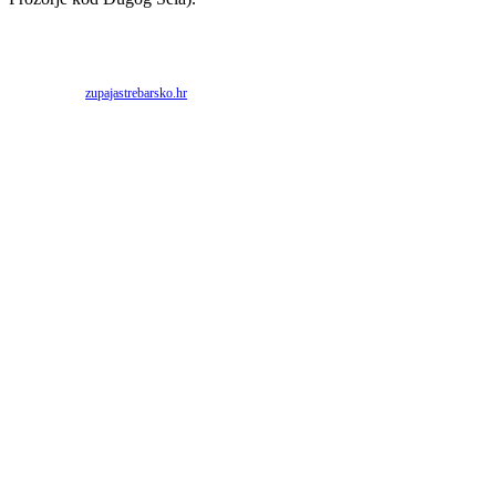
Priredio: Anto S.
Izvor:
zupajastrebarsko.hr