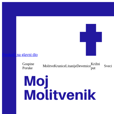
Preskoči na glavni dio
Gospine
Križni
Molitve
Krunice
Litanije
Devetnice
Sveci
Poruke
put