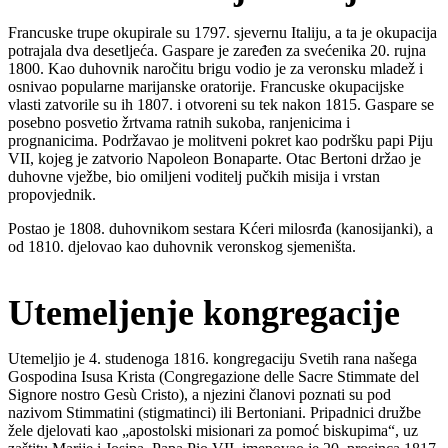
Francuske trupe okupirale su 1797. sjevernu Italiju, a ta je okupacija
potrajala dva desetljeća. Gaspare je zaređen za svećenika 20. rujna
1800. Kao duhovnik naročitu brigu vodio je za veronsku mladež i
osnivao popularne marijanske oratorije. Francuske okupacijske
vlasti zatvorile su ih 1807. i otvoreni su tek nakon 1815. Gaspare se
posebno posvetio žrtvama ratnih sukoba, ranjenicima i
prognanicima. Podržavao je molitveni pokret kao podršku papi Piju
VII, kojeg je zatvorio Napoleon Bonaparte. Otac Bertoni držao je
duhovne vježbe, bio omiljeni voditelj pučkih misija i vrstan
propovjednik.
Postao je 1808. duhovnikom sestara Kćeri milosrđa (kanosijanki), a
od 1810. djelovao kao duhovnik veronskog sjemeništa.
Utemeljenje kongregacije
Utemeljio je 4. studenoga 1816. kongregaciju Svetih rana našega
Gospodina Isusa Krista (Congregazione delle Sacre Stimmate del
Signore nostro Gesù Cristo), a njezini članovi poznati su pod
nazivom Stimmatini (stigmatinci) ili Bertoniani. Pripadnici družbe
žele djelovati kao „apostolski misionari za pomoć biskupima“, uz