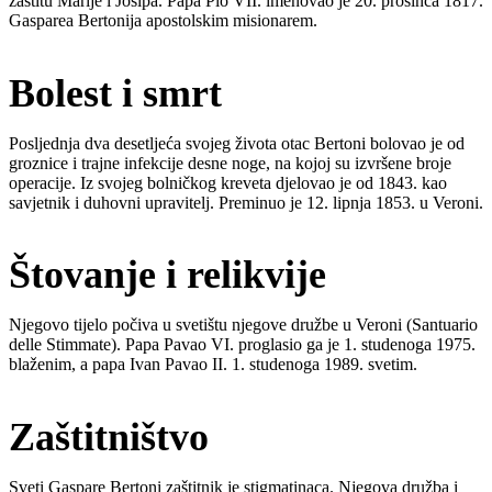
zaštitu Marije i Josipa. Papa Pio VII. imenovao je 20. prosinca 1817.
Gasparea Bertonija apostolskim misionarem.
Bolest i smrt
Posljednja dva desetljeća svojeg života otac Bertoni bolovao je od
groznice i trajne infekcije desne noge, na kojoj su izvršene broje
operacije. Iz svojeg bolničkog kreveta djelovao je od 1843. kao
savjetnik i duhovni upravitelj. Preminuo je 12. lipnja 1853. u Veroni.
Štovanje i relikvije
Njegovo tijelo počiva u svetištu njegove družbe u Veroni (Santuario
delle Stimmate). Papa Pavao VI. proglasio ga je 1. studenoga 1975.
blaženim, a papa Ivan Pavao II. 1. studenoga 1989. svetim.
Zaštitništvo
Sveti Gaspare Bertoni zaštitnik je stigmatinaca. Njegova družba i