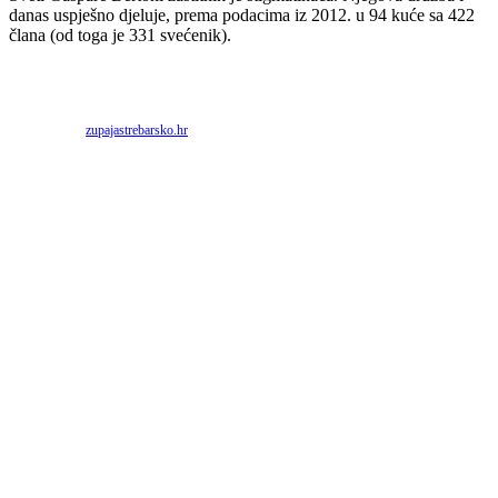
danas uspješno djeluje, prema podacima iz 2012. u 94 kuće sa 422
člana (od toga je 331 svećenik).
Priredio: Anto S.
Izvor:
zupajastrebarsko.hr