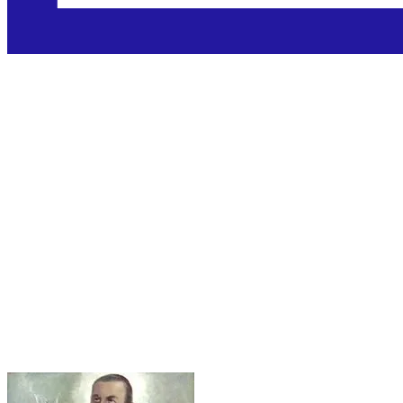
Sveti Giustino 
Jacobis