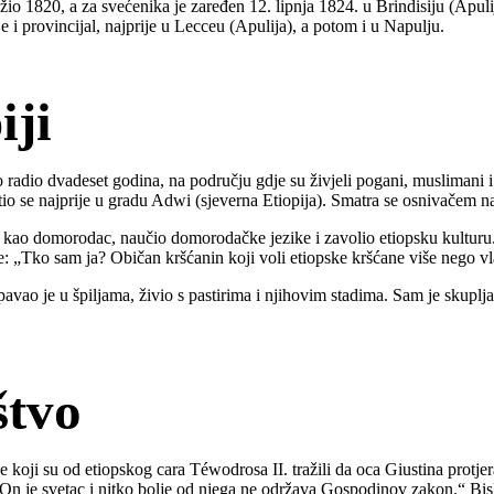
žio 1820, a za svećenika je zaređen 12. lipnja 1824. u Brindisiju (Apul
e i provincijal, najprije u Lecceu (Apulija), a potom i u Napulju.
iji
 radio dvadeset godina, na području gdje su živjeli pogani, muslimani i
stio se najprije u gradu Adwi (sjeverna Etiopija). Smatra se osnivačem 
n kao domorodac, naučio domorodačke jezike i zavolio etiopsku kultur
 je: „Tko sam ja? Običan kršćanin koji voli etiopske kršćane više nego v
avao je u špiljama, živio s pastirima i njihovim stadima. Sam je skuplja
štvo
koji su od etiopskog cara Téwodrosa II. tražili da oca Giustina protjera
. On je svetac i nitko bolje od njega ne održava Gospodinov zakon.“ Bis