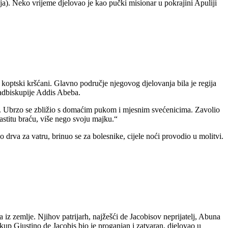
ija). Neko vrijeme djelovao je kao pučki misionar u pokrajini Apuliji
 koptski kršćani. Glavno područje njegovog djelovanja bila je regija
nadbiskupije Addis Abeba.
u. Ubrzo se zbližio s domaćim pukom i mjesnim svećenicima. Zavolio
lastitu braću, više nego svoju majku.“
o drva za vatru, brinuo se za bolesnike, cijele noći provodio u molitvi.
 iz zemlje. Njihov patrijarh, najžešći de Jacobisov neprijatelj, Abuna
kup Giustino de Jacobis bio je proganjan i zatvaran, djelovao u