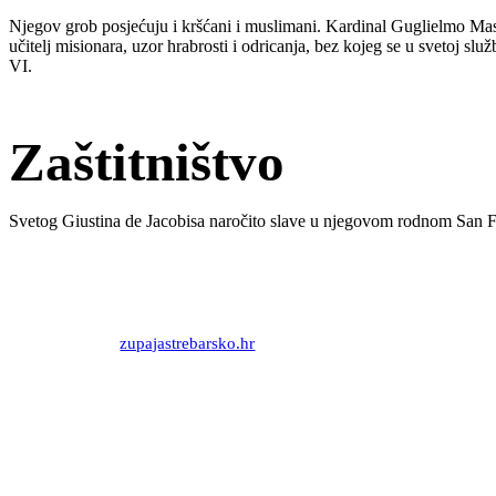
Njegov grob posjećuju i kršćani i muslimani. Kardinal Guglielmo Massai
učitelj misionara, uzor hrabrosti i odricanja, bez kojeg se u svetoj 
VI.
Zaštitništvo
Svetog Giustina de Jacobisa naročito slave u njegovom rodnom San Fe
Priredio: Anto S.
Izvor:
zupajastrebarsko.hr