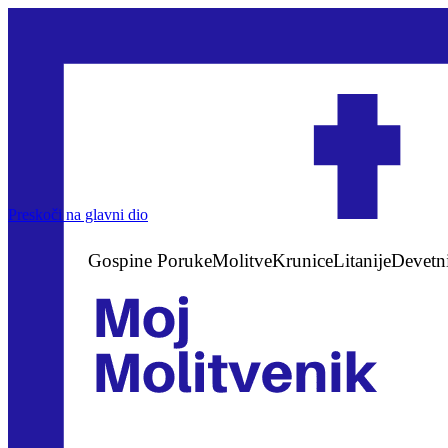
Preskoči na glavni dio
Gospine Poruke
Molitve
Krunice
Litanije
Devetn