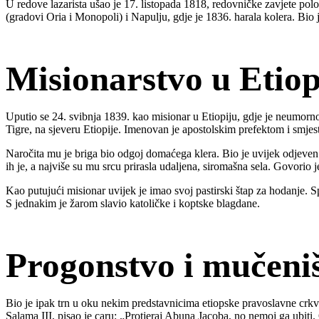
U redove lazarista ušao je 17. listopada 1818, redovničke zavjete polo
(gradovi Oria i Monopoli) i Napulju, gdje je 1836. harala kolera. Bio j
Misionarstvo u Etiop
Uputio se 24. svibnja 1839. kao misionar u Etiopiju, gdje je neumorno
Tigre, na sjeveru Etiopije. Imenovan je apostolskim prefektom i smje
Naročita mu je briga bio odgoj domaćega klera. Bio je uvijek odjeve
ih je, a najviše su mu srcu prirasla udaljena, siromašna sela. Govorio
Kao putujući misionar uvijek je imao svoj pastirski štap za hodanje. Sp
S jednakim je žarom slavio katoličke i koptske blagdane.
Progonstvo i mučeni
Bio je ipak trn u oku nekim predstavnicima etiopske pravoslavne crkve 
Salama III, pisao je caru: „Protjeraj Abuna Jacoba, no nemoj ga ubiti