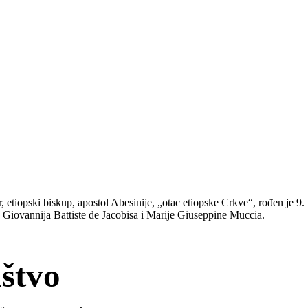
ar, etiopski biskup, apostol Abesinije, „otac etiopske Crkve“, rođen je 9
 Giovannija Battiste de Jacobisa i Marije Giuseppine Muccia.
ištvo