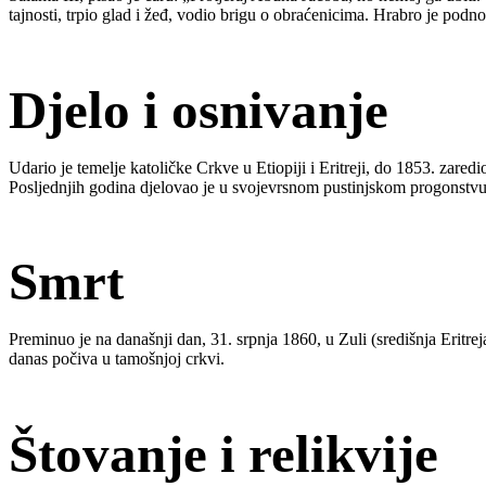
tajnosti, trpio glad i žeđ, vodio brigu o obraćenicima. Hrabro je pod
Djelo i osnivanje
Udario je temelje katoličke Crkve u Etiopiji i Eritreji, do 1853. zare
Posljednjih godina djelovao je u svojevrsnom pustinjskom progonstvu,
Smrt
Preminuo je na današnji dan, 31. srpnja 1860, u Zuli (središnja Eritr
danas počiva u tamošnjoj crkvi.
Štovanje i relikvije