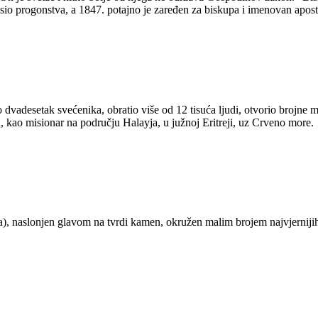
nosio progonstva, a 1847. potajno je zaređen za biskupa i imenovan apos
dio dvadesetak svećenika, obratio više od 12 tisuća ljudi, otvorio brojn
 kao misionar na području Halayja, u južnoj Eritreji, uz Crveno more.
eja), naslonjen glavom na tvrdi kamen, okružen malim brojem najvjerniji