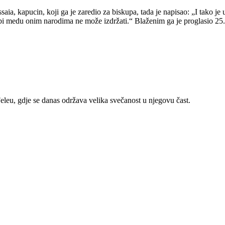
a, kapucin, koji ga je zaredio za biskupa, tada je napisao: „I tako je u
službi medu onim narodima ne može izdržati.“ Blaženim ga je proglasio 25
leu, gdje se danas održava velika svečanost u njegovu čast.