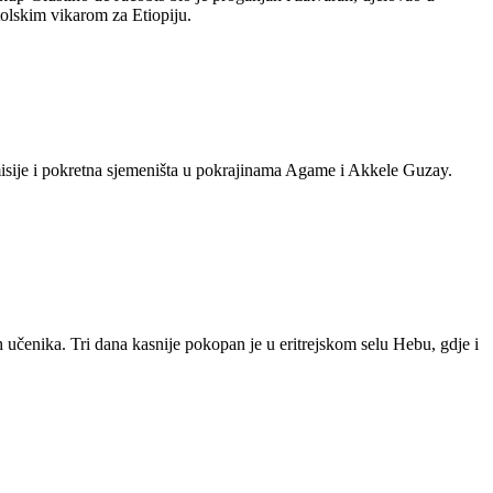
tolskim vikarom za Etiopiju.
e misije i pokretna sjemeništa u pokrajinama Agame i Akkele Guzay.
h učenika. Tri dana kasnije pokopan je u eritrejskom selu Hebu, gdje i