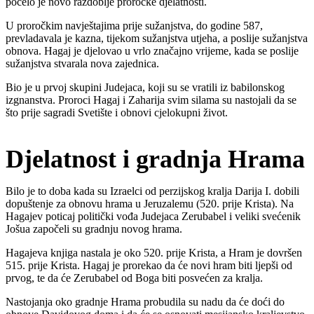
počelo je novo razdoblje proročke djelatnosti.
U proročkim navještajima prije sužanjstva, do godine 587,
prevladavala je kazna, tijekom sužanjstva utjeha, a poslije sužanjstva
obnova. Hagaj je djelovao u vrlo značajno vrijeme, kada se poslije
sužanjstva stvarala nova zajednica.
Bio je u prvoj skupini Judejaca, koji su se vratili iz babilonskog
izgnanstva. Proroci Hagaj i Zaharija svim silama su nastojali da se
što prije sagradi Svetište i obnovi cjelokupni život.
Djelatnost i gradnja Hrama
Bilo je to doba kada su Izraelci od perzijskog kralja Darija I. dobili
dopuštenje za obnovu hrama u Jeruzalemu (520. prije Krista). Na
Hagajev poticaj politički vođa Judejaca Zerubabel i veliki svećenik
Jošua započeli su gradnju novog hrama.
Hagajeva knjiga nastala je oko 520. prije Krista, a Hram je dovršen
515. prije Krista. Hagaj je prorekao da će novi hram biti ljepši od
prvog, te da će Zerubabel od Boga biti posvećen za kralja.
Nastojanja oko gradnje Hrama probudila su nadu da će doći do