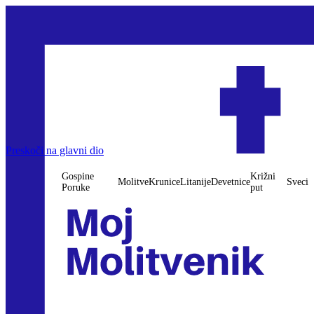
Preskoči na glavni dio
Gospine
Križni
Molitve
Krunice
Litanije
Devetnice
Sveci
Poruke
put