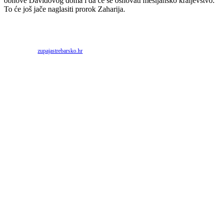
obnove Davidovog doma i da će se osnovati mesijansko kraljevstvo.
To će još jače naglasiti prorok Zaharija.
Priredio: Anto S.
Izvor:
zupajastrebarsko.hr