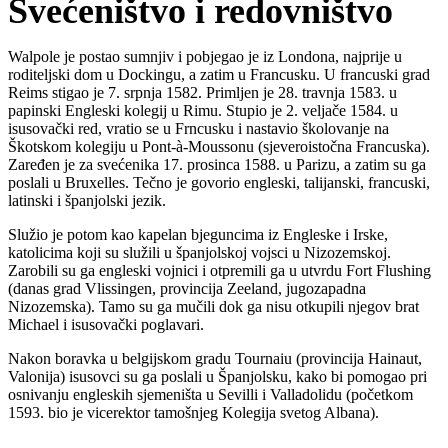
Svećeništvo i redovništvo
Walpole je postao sumnjiv i pobjegao je iz Londona, najprije u
roditeljski dom u Dockingu, a zatim u Francusku. U francuski grad
Reims stigao je 7. srpnja 1582. Primljen je 28. travnja 1583. u
papinski Engleski kolegij u Rimu. Stupio je 2. veljače 1584. u
isusovački red, vratio se u Frncusku i nastavio školovanje na
Škotskom kolegiju u Pont-à-Moussonu (sjeveroistočna Francuska).
Zaređen je za svećenika 17. prosinca 1588. u Parizu, a zatim su ga
poslali u Bruxelles. Tečno je govorio engleski, talijanski, francuski,
latinski i španjolski jezik.
Služio je potom kao kapelan bjeguncima iz Engleske i Irske,
katolicima koji su služili u španjolskoj vojsci u Nizozemskoj.
Zarobili su ga engleski vojnici i otpremili ga u utvrdu Fort Flushing
(danas grad Vlissingen, provincija Zeeland, jugozapadna
Nizozemska). Tamo su ga mučili dok ga nisu otkupili njegov brat
Michael i isusovački poglavari.
Nakon boravka u belgijskom gradu Tournaiu (provincija Hainaut,
Valonija) isusovci su ga poslali u Španjolsku, kako bi pomogao pri
osnivanju engleskih sjemeništa u Sevilli i Valladolidu (početkom
1593. bio je vicerektor tamošnjeg Kolegija svetog Albana).