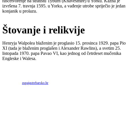
raščetvorenje na stratištu Tyburn (Knavesmire) u Yorku. Kazna je
izvršena 7. travnja 1595. u Yorku, a vađenje utrobe spriječio je jedan
konjanik u prolazu.
Štovanje i relikvije
Henryja Walpolea blaženim je proglasio 15. prosinca 1929. papa Pio
XI (tada je blaženim proglašen i Alexander Rawlins), a svetim 25.
listopada 1970. papa Pavao VI, kao jednog od četrdeset mučenika
Engleske i Walesa.
Priredio: Anto S.
Izvor:
zupajastrebarsko.hr