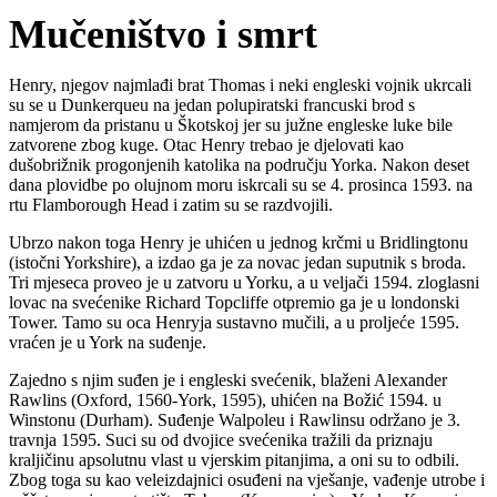
Mučeništvo i smrt
Henry, njegov najmlađi brat Thomas i neki engleski vojnik ukrcali
su se u Dunkerqueu na jedan polupiratski francuski brod s
namjerom da pristanu u Škotskoj jer su južne engleske luke bile
zatvorene zbog kuge. Otac Henry trebao je djelovati kao
dušobrižnik progonjenih katolika na području Yorka. Nakon deset
dana plovidbe po olujnom moru iskrcali su se 4. prosinca 1593. na
rtu Flamborough Head i zatim su se razdvojili.
Ubrzo nakon toga Henry je uhićen u jednog krčmi u Bridlingtonu
(istočni Yorkshire), a izdao ga je za novac jedan suputnik s broda.
Tri mjeseca proveo je u zatvoru u Yorku, a u veljači 1594. zloglasni
lovac na svećenike Richard Topcliffe otpremio ga je u londonski
Tower. Tamo su oca Henryja sustavno mučili, a u proljeće 1595.
vraćen je u York na suđenje.
Zajedno s njim suđen je i engleski svećenik, blaženi Alexander
Rawlins (Oxford, 1560-York, 1595), uhićen na Božić 1594. u
Winstonu (Durham). Suđenje Walpoleu i Rawlinsu održano je 3.
travnja 1595. Suci su od dvojice svećenika tražili da priznaju
kraljičinu apsolutnu vlast u vjerskim pitanjima, a oni su to odbili.
Zbog toga su kao veleizdajnici osuđeni na vješanje, vađenje utrobe i