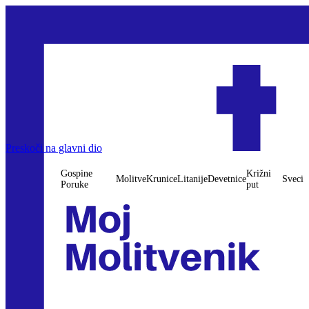
Preskoči na glavni dio
Gospine
Križni
Molitve
Krunice
Litanije
Devetnice
Sveci
Poruke
put