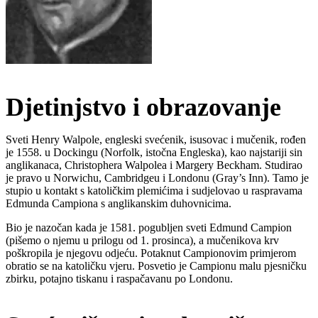
Djetinjstvo i obrazovanje
Sveti Henry Walpole, engleski svećenik, isusovac i mučenik, rođen
je 1558. u Dockingu (Norfolk, istočna Engleska), kao najstariji sin
anglikanaca, Christophera Walpolea i Margery Beckham. Studirao
je pravo u Norwichu, Cambridgeu i Londonu (Gray’s Inn). Tamo je
stupio u kontakt s katoličkim plemićima i sudjelovao u raspravama
Edmunda Campiona s anglikanskim duhovnicima.
Bio je nazočan kada je 1581. pogubljen sveti Edmund Campion
(pišemo o njemu u prilogu od 1. prosinca), a mučenikova krv
poškropila je njegovu odjeću. Potaknut Campionovim primjerom
obratio se na katoličku vjeru. Posvetio je Campionu malu pjesničku
zbirku, potajno tiskanu i raspačavanu po Londonu.