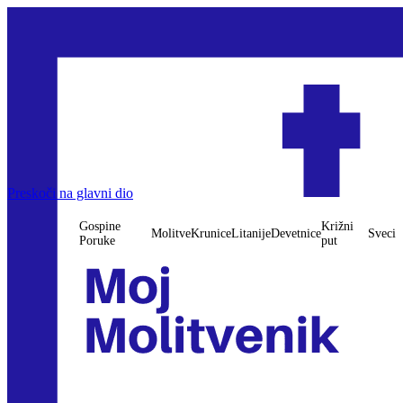
Preskoči na glavni dio
Gospine
Križni
Molitve
Krunice
Litanije
Devetnice
Sveci
Poruke
put