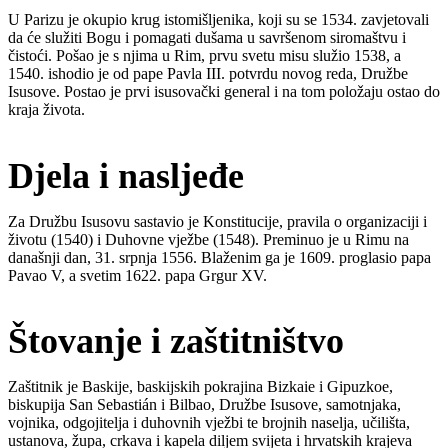
U Parizu je okupio krug istomišljenika, koji su se 1534. zavjetovali
da će služiti Bogu i pomagati dušama u savršenom siromaštvu i
čistoći. Pošao je s njima u Rim, prvu svetu misu služio 1538, a
1540. ishodio je od pape Pavla III. potvrdu novog reda, Družbe
Isusove. Postao je prvi isusovački general i na tom položaju ostao do
kraja života.
Djela i nasljeđe
Za Družbu Isusovu sastavio je Konstitucije, pravila o organizaciji i
životu (1540) i Duhovne vježbe (1548). Preminuo je u Rimu na
današnji dan, 31. srpnja 1556. Blaženim ga je 1609. proglasio papa
Pavao V, a svetim 1622. papa Grgur XV.
Štovanje i zaštitništvo
Zaštitnik je Baskije, baskijskih pokrajina Bizkaie i Gipuzkoe,
biskupija San Sebastián i Bilbao, Družbe Isusove, samotnjaka,
vojnika, odgojitelja i duhovnih vježbi te brojnih naselja, učilišta,
ustanova, župa, crkava i kapela diljem svijeta i hrvatskih krajeva