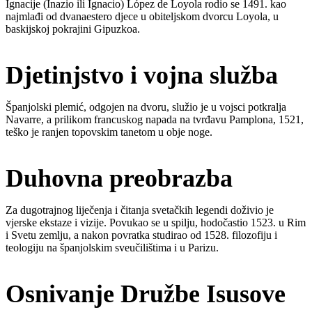
Ignacije (Inazio ili Ignacio) López de Loyola rodio se 1491. kao
najmlađi od dvanaestero djece u obiteljskom dvorcu Loyola, u
baskijskoj pokrajini Gipuzkoa.
Djetinjstvo i vojna služba
Španjolski plemić, odgojen na dvoru, služio je u vojsci potkralja
Navarre, a prilikom francuskog napada na tvrđavu Pamplona, 1521,
teško je ranjen topovskim tanetom u obje noge.
Duhovna preobrazba
Za dugotrajnog liječenja i čitanja svetačkih legendi doživio je
vjerske ekstaze i vizije. Povukao se u spilju, hodočastio 1523. u Rim
i Svetu zemlju, a nakon povratka studirao od 1528. filozofiju i
teologiju na španjolskim sveučilištima i u Parizu.
Osnivanje Družbe Isusove