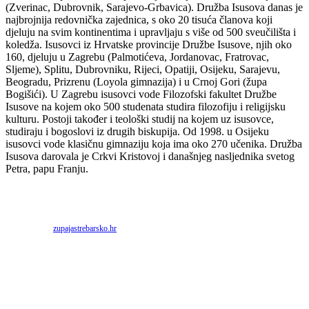
(Zverinac, Dubrovnik, Sarajevo-Grbavica). Družba Isusova danas je
najbrojnija redovnička zajednica, s oko 20 tisuća članova koji
djeluju na svim kontinentima i upravljaju s više od 500 sveučilišta i
koledža. Isusovci iz Hrvatske provincije Družbe Isusove, njih oko
160, djeluju u Zagrebu (Palmotićeva, Jordanovac, Fratrovac,
Sljeme), Splitu, Dubrovniku, Rijeci, Opatiji, Osijeku, Sarajevu,
Beogradu, Prizrenu (Loyola gimnazija) i u Crnoj Gori (župa
Bogišići). U Zagrebu isusovci vode Filozofski fakultet Družbe
Isusove na kojem oko 500 studenata studira filozofiju i religijsku
kulturu. Postoji također i teološki studij na kojem uz isusovce,
studiraju i bogoslovi iz drugih biskupija. Od 1998. u Osijeku
isusovci vode klasičnu gimnaziju koja ima oko 270 učenika. Družba
Isusova darovala je Crkvi Kristovoj i današnjeg nasljednika svetog
Petra, papu Franju.
Priredio: Anto S.
Izvor:
zupajastrebarsko.hr