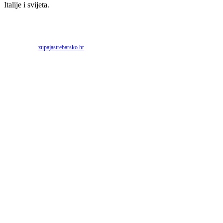
Italije i svijeta.
Priredio: Anto S.
Izvor:
zupajastrebarsko.hr