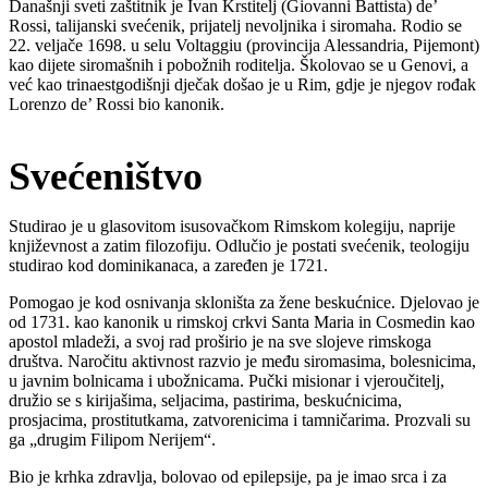
Današnji sveti zaštitnik je Ivan Krstitelj (Giovanni Battista) de’
Rossi, talijanski svećenik, prijatelj nevoljnika i siromaha. Rodio se
22. veljače 1698. u selu Voltaggiu (provincija Alessandria, Pijemont)
kao dijete siromašnih i pobožnih roditelja. Školovao se u Genovi, a
već kao trinaestgodišnji dječak došao je u Rim, gdje je njegov rođak
Lorenzo de’ Rossi bio kanonik.
Svećeništvo
Studirao je u glasovitom isusovačkom Rimskom kolegiju, naprije
književnost a zatim filozofiju. Odlučio je postati svećenik, teologiju
studirao kod dominikanaca, a zaređen je 1721.
Pomogao je kod osnivanja skloništa za žene beskućnice. Djelovao je
od 1731. kao kanonik u rimskoj crkvi Santa Maria in Cosmedin kao
apostol mladeži, a svoj rad proširio je na sve slojeve rimskoga
društva. Naročitu aktivnost razvio je među siromasima, bolesnicima,
u javnim bolnicama i ubožnicama. Pučki misionar i vjeroučitelj,
družio se s kirijašima, seljacima, pastirima, beskućnicima,
prosjacima, prostitutkama, zatvorenicima i tamničarima. Prozvali su
ga „drugim Filipom Nerijem“.
Bio je krhka zdravlja, bolovao od epilepsije, pa je imao srca i za