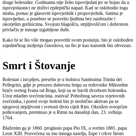
druge bolesnike. Godinama nije želio ispovijedati jer se bojao da u
ispovjedaonici ne doživi epileptički napad. Kad se oslobodio toga
straha, postao je glasoviti ispovjednik i propovjednik. Satima je
ispovijedao, a posebno se posvetio ljudima bez naobrazbe i
okorjelim grešnicima. Svojom blagošću, strpljivošćom i dobrotom
privlačio je mnoge izgubljene duše.
Kako bi se što više mogao posvetiti svom poslanju, bio je oslobođen
zajedničkog moljenja časoslova, na što je kao kanonik bio obvezan.
Smrt i Štovanje
Bolestan i isrcpljen, preselio je u bolnicu Santissima Trinita dei
Pellegrini, gdje je preuzeo duhovnu brigu za redovnike Milosrdne
braće svetog Ivana od Boga, koji su se bavili dvorbom bolesnika.
Uzor mladim svećenicima, osnivač Pobožnog saveza svjetovnih
svećenika, i pored svoje bolesti bio je neobično aktivan pa se
njegovoj strpljivosti i svetosti divio cijeli Rim. Okružen sveopćim
poštovanjem, preminuo je u Rimu na današnji dan, 23. svibnja
1764.
Blaženim ga je 1860. proglasio papa Pio IX, a svetim 1881. papa
Leon XIII. Posvećena su mu mnoga naselja, župe i crkve širom