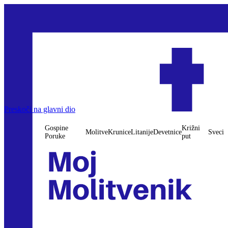
Preskoči na glavni dio
Gospine
Križni
Molitve
Krunice
Litanije
Devetnice
Sveci
Poruke
put