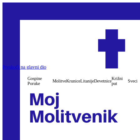
Preskoči na glavni dio
Gospine
Križni
Molitve
Krunice
Litanije
Devetnice
Sveci
Poruke
put