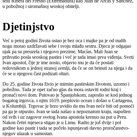
selu Ribera del Fresno (Extremadura) kao Juan de Arcas y Sánchez,
u pobožnoj i siromašnoj seoskoj obitelji.
Djetinjstvo
Već u petoj godini života ostao je bez oca i majke pa je od malih
nogu morao uzdržavati sebe i svoju mlađu sestru. Djecu je odgajao
ujak pa su preuzela i njegovo prezime, Macías. Mali Juan se
prihvatio posla seoskog pastira i već je tada imao prva viđenja. Sveti
Ivan apostol, čije je ime nosio, objavio mu je da će postati
redovnikom u jednoj stranoj zemlji, da će se on brinuti za njega i da
će se u njegovu čast podizati oltari.
Do 25. godine života živio je mirnim pastirskim životom, uzorno i
pobožno. Tada je opet začuo glas da mora ostaviti rodni kraj i
pronaći novi dom. Putovao je Španjolskom, zaposlio se kod jednog
bogatog trgovca, s njim 1619. preplovio ocean i došao u Cartagenu,
u Kolumbiji. Trgovac je brzo uvidio da mu Ivan neće biti od pomoći
pa ga je otpustio. Ivan se tada našao u nepoznatom kraju, napušten
od svih i uz zagovor svetog Ivana apostola krenuo na put u Peru.
Nakon četiri mjeseca stigao je u Limu. Radio je još dvije i pol
godine kao pastir i tada se počelo ispunjavati davno proročanstvo-
njegov ulazak u samostan.