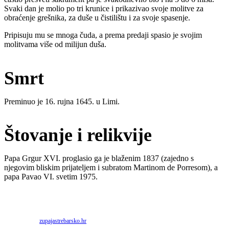
Svaki dan je molio po tri krunice i prikazivao svoje molitve za
obraćenje grešnika, za duše u čistilištu i za svoje spasenje.
Pripisuju mu se mnoga čuda, a prema predaji spasio je svojim
molitvama više od milijun duša.
Smrt
Preminuo je 16. rujna 1645. u Limi.
Štovanje i relikvije
Papa Grgur XVI. proglasio ga je blaženim 1837 (zajedno s
njegovim bliskim prijateljem i subratom Martinom de Porresom), a
papa Pavao VI. svetim 1975.
Priredio: Anto S.
Izvor:
zupajastrebarsko.hr