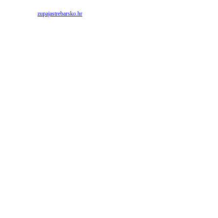
Priredio: Anto S.
Izvor:
zupajastrebarsko.hr