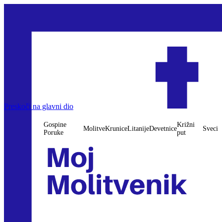
Preskoči na glavni dio
Gospine
Križni
Molitve
Krunice
Litanije
Devetnice
Sveci
Poruke
put