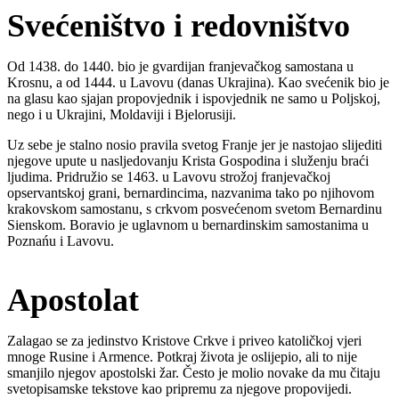
Svećeništvo i redovništvo
Od 1438. do 1440. bio je gvardijan franjevačkog samostana u
Krosnu, a od 1444. u Lavovu (danas Ukrajina). Kao svećenik bio je
na glasu kao sjajan propovjednik i ispovjednik ne samo u Poljskoj,
nego i u Ukrajini, Moldaviji i Bjelorusiji.
Uz sebe je stalno nosio pravila svetog Franje jer je nastojao slijediti
njegove upute u nasljedovanju Krista Gospodina i služenju braći
ljudima. Pridružio se 1463. u Lavovu strožoj franjevačkoj
opservantskoj grani, bernardincima, nazvanima tako po njihovom
krakovskom samostanu, s crkvom posvećenom svetom Bernardinu
Sienskom. Boravio je uglavnom u bernardinskim samostanima u
Poznańu i Lavovu.
Apostolat
Zalagao se za jedinstvo Kristove Crkve i priveo katoličkoj vjeri
mnoge Rusine i Armence. Potkraj života je oslijepio, ali to nije
smanjilo njegov apostolski žar. Često je molio novake da mu čitaju
svetopisamske tekstove kao pripremu za njegove propovijedi.