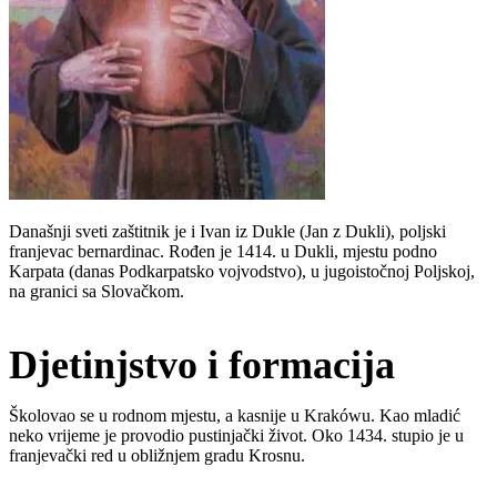
Današnji sveti zaštitnik je i Ivan iz Dukle (Jan z Dukli), poljski
franjevac bernardinac. Rođen je 1414. u Dukli, mjestu podno
Karpata (danas Podkarpatsko vojvodstvo), u jugoistočnoj Poljskoj,
na granici sa Slovačkom.
Djetinjstvo i formacija
Školovao se u rodnom mjestu, a kasnije u Krakówu. Kao mladić
neko vrijeme je provodio pustinjački život. Oko 1434. stupio je u
franjevački red u obližnjem gradu Krosnu.