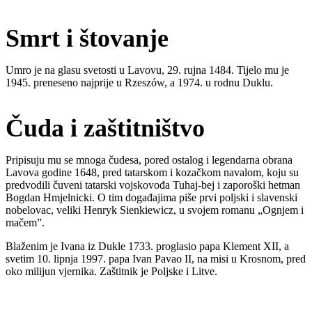
Smrt i štovanje
Umro je na glasu svetosti u Lavovu, 29. rujna 1484. Tijelo mu je
1945. preneseno najprije u Rzeszów, a 1974. u rodnu Duklu.
Čuda i zaštitništvo
Pripisuju mu se mnoga čudesa, pored ostalog i legendarna obrana
Lavova godine 1648, pred tatarskom i kozačkom navalom, koju su
predvodili čuveni tatarski vojskovođa Tuhaj-bej i zaporoški hetman
Bogdan Hmjelnicki. O tim događajima piše prvi poljski i slavenski
nobelovac, veliki Henryk Sienkiewicz, u svojem romanu „Ognjem i
mačem”.
Blaženim je Ivana iz Dukle 1733. proglasio papa Klement XII, a
svetim 10. lipnja 1997. papa Ivan Pavao II, na misi u Krosnom, pred
oko milijun vjernika. Zaštitnik je Poljske i Litve.