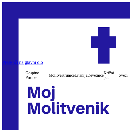
Preskoči na glavni dio
Gospine
Križni
Molitve
Krunice
Litanije
Devetnice
Sveci
Poruke
put