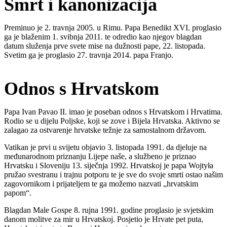
Smrt i kanonizacija
Preminuo je 2. travnja 2005. u Rimu. Papa Benedikt XVI. proglasio
ga je blaženim 1. svibnja 2011. te odredio kao njegov blagdan
datum služenja prve svete mise na dužnosti pape, 22. listopada.
Svetim ga je proglasio 27. travnja 2014. papa Franjo.
Odnos s Hrvatskom
Papa Ivan Pavao II. imao je poseban odnos s Hrvatskom i Hrvatima.
Rodio se u dijelu Poljske, koji se zove i Bijela Hrvatska. Aktivno se
zalagao za ostvarenje hrvatske težnje za samostalnom državom.
Vatikan je prvi u svijetu objavio 3. listopada 1991. da djeluje na
međunarodnom priznanju Lijepe naše, a službeno je priznao
Hrvatsku i Sloveniju 13. siječnja 1992. Hrvatskoj je papa Wojtyła
pružao svestranu i trajnu potporu te je sve do svoje smrti ostao našim
zagovornikom i prijateljem te ga možemo nazvati „hrvatskim
papom“.
Blagdan Male Gospe 8. rujna 1991. godine proglasio je svjetskim
danom molitve za mir u Hrvatskoj. Posjetio je Hrvate pet puta,