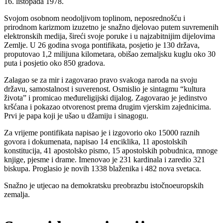
16. listopada 1978.
Svojom osobnom neodoljivom toplinom, neposrednošću i
prirodnom karizmom izuzetno je snažno djelovao putem suvremenih
elektronskih medija, šireći svoje poruke i u najzabitnijim dijelovima
Zemlje. U 26 godina svoga pontifikata, posjetio je 130 država,
proputovao 1,2 milijuna kilometara, obišao zemaljsku kuglu oko 30
puta i posjetio oko 850 gradova.
Zalagao se za mir i zagovarao pravo svakoga naroda na svoju
državu, samostalnost i suverenost. Osmislio je sintagmu “kultura
života” i promicao međureligijski dijalog. Zagovarao je jedinstvo
kršćana i pokazao otvorenost prema drugim vjerskim zajednicima.
Prvi je papa koji je ušao u džamiju i sinagogu.
Za vrijeme pontifikata napisao je i izgovorio oko 15000 raznih
govora i dokumenata, napisao 14 enciklika, 11 apostolskih
konstitucija, 41 apostolsko pismo, 15 apostolskih pobudnica, mnoge
knjige, pjesme i drame. Imenovao je 231 kardinala i zaredio 321
biskupa. Proglasio je novih 1338 blaženika i 482 nova svetaca.
Snažno je utjecao na demokratsku preobrazbu istočnoeuropskih
zemalja.