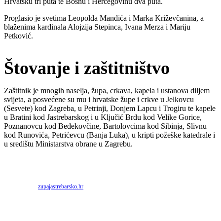
Hrvatsku tri puta te Bosnu i Hercegovinu dva puta.
Proglasio je svetima Leopolda Mandića i Marka Križevčanina, a
blaženima kardinala Alojzija Stepinca, Ivana Merza i Mariju
Petković.
Štovanje i zaštitništvo
Zaštitnik je mnogih naselja, župa, crkava, kapela i ustanova diljem
svijeta, a posvećene su mu i hrvatske župe i crkve u Jelkovcu
(Sesvete) kod Zagreba, u Petrinji, Donjem Lapcu i Trogiru te kapele
u Bratini kod Jastrebarskog i u Ključić Brdu kod Velike Gorice,
Poznanovcu kod Bedekovčine, Bartolovcima kod Sibinja, Slivnu
kod Runovića, Petrićevcu (Banja Luka), u kripti požeške katedrale i
u središtu Ministarstva obrane u Zagrebu.
Priredio: Anto S.
Izvor:
zupajastrebarsko.hr