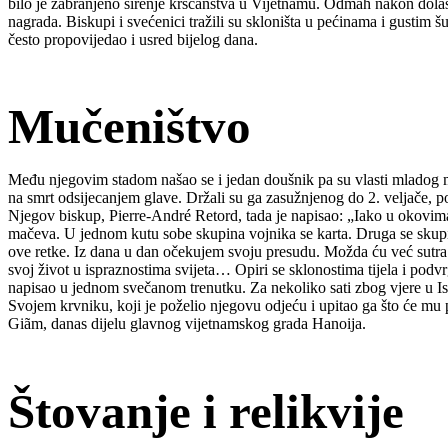
bilo je zabranjeno širenje kršćanstva u Vijetnamu. Odmah nakon dol
nagrada. Biskupi i svećenici tražili su skloništa u pećinama i gustim
često propovijedao i usred bijelog dana.
Mučeništvo
Među njegovim stadom našao se i jedan doušnik pa su vlasti mladog mi
na smrt odsijecanjem glave. Držali su ga zasužnjenog do 2. veljače, po
Njegov biskup, Pierre-André Retord, tada je napisao: „Iako u okovim
mačeva. U jednom kutu sobe skupina vojnika se karta. Druga se skupin
ove retke. Iz dana u dan očekujem svoju presudu. Možda ću već sutra 
svoj život u ispraznostima svijeta… Opiri se sklonostima tijela i podv
napisao u jednom svečanom trenutku. Za nekoliko sati zbog vjere u I
Svojem krvniku, koji je poželio njegovu odjeću i upitao ga što će mu 
Giãm, danas dijelu glavnog vijetnamskog grada Hanoija.
Štovanje i relikvije