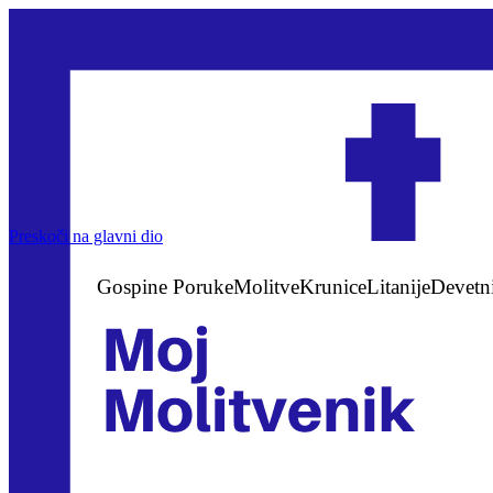
Preskoči na glavni dio
Gospine Poruke
Molitve
Krunice
Litanije
Devetn