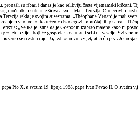
, pronašli su ribari i danas je kao relikviju časte vijetnamski kršćani.
kog mučenika osobito je štovala sveta Mala Terezija. O njegovim posljed
a Terezija rekla je svojim susestrama: „Théophane Vénard je mali sveta
v predajem vam nekoliko rečenica iz njegovih oproštajnih pisama.“ Th
Terezija: „Velika je istina da je Gospodin izabrao malene kako bi postidi
roljetni cvijet, koji će gospodar vrta ubrati sebi na veselje. Svi smo m
n, možemo se sresti u raju. Ja, jednodnevni cvijet, otići ću prvi. Jednoga
papa Pio X, a svetim 19. lipnja 1988. papa Ivan Pavao II. O svetim v