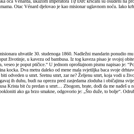
aska oca Vénarda, ukazom imperatora Tự Đức kršćani su osuđeni na pr
 šumama. Otac Vénard djelovao je kao misionar uglavnom noću. Iako krhk
sionara uhvatile 30. studenoga 1860. Nadležni mandarin ponudio mu je 
put životinje, u kavezu od bambusa. Iz tog kaveza pisao je svojoj obite
a, veseo je poput ptičice.“ U jednom oproštajnom pismu napisao je: “
a kocka. Dva metra daleko od mene mala svjetiljka baca svoje drhtavo 
biti odveden u smrt. Sretnu smrt, zar ne? Željenu smrt, koja vodi u ži
rgavaj ih duhu, budi na oprezu pred zasjedama zloduha i običajima svijet
susa Krista bit ću predan u smrt… Zbogom, brate, dođi da me nađeš u n
pokloniti ako ga brzo smakne, odgovorio je: „Što duže, to bolje“. Odrub