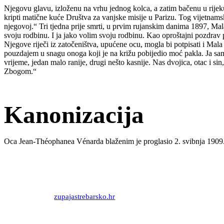
Njegovu glavu, izloženu na vrhu jednog kolca, a zatim bačenu u rijeku
kripti matične kuće Društva za vanjske misije u Parizu. Tog vijetnams
njegovoj.“ Tri tjedna prije smrti, u prvim rujanskim danima 1897, Mal
svoju rodbinu. I ja jako volim svoju rodbinu. Kao oproštajni pozdra
Njegove riječi iz zatočeništva, upućene ocu, mogla bi potpisati i Mala 
pouzdajem u snagu onoga koji je na križu pobijedio moć pakla. Ja sam p
vrijeme, jedan malo ranije, drugi nešto kasnije. Nas dvojica, otac i si
Zbogom.“
Kanonizacija
Oca Jean-Théophanea Vénarda blaženim je proglasio 2. svibnja 1909. 
Priredio: Anto S.
Izvor:
zupajastrebarsko.hr