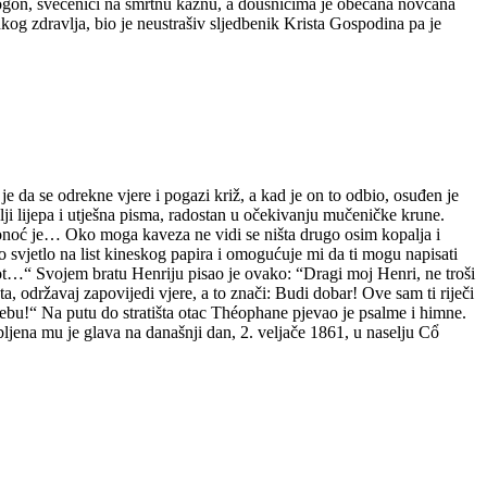
ogon, svećenici na smrtnu kaznu, a doušnicima je obećana novčana
og zdravlja, bio je neustrašiv sljedbenik Krista Gospodina pa je
da se odrekne vjere i pogazi križ, a kad je on to odbio, osuđen je
lji lijepa i utješna pisma, radostan u očekivanju mučeničke krune.
Ponoć je… Oko moga kaveza ne vidi se ništa drugo osim kopalja i
svjetlo na list kineskog papira i omogućuje mi da ti mogu napisati
vot…“ Svojem bratu Henriju pisao je ovako: “Dragi moj Henri, ne troši
a, održavaj zapovijedi vjere, a to znači: Budi dobar! Ove sam ti riječi
ebu!“ Na putu do stratišta otac Théophane pjevao je psalme i himne.
ljena mu je glava na današnji dan, 2. veljače 1861, u naselju Cổ