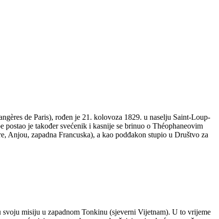
angères de Paris), rođen je 21. kolovoza 1829. u naselju Saint-Loup-
be postao je također svećenik i kasnije se brinuo o Théophaneovim
e, Anjou, zapadna Francuska), a kao podđakon stupio u Društvo za
u svoju misiju u zapadnom Tonkinu (sjeverni Vijetnam). U to vrijeme