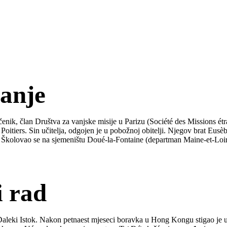
vanje
nik, član Društva za vanjske misije u Parizu (Société des Missions étr
oitiers. Sin učitelja, odgojen je u pobožnoj obitelji. Njegov brat Eusè
 Školovao se na sjemeništu Doué-la-Fontaine (departman Maine-et-Loir
i rad
 Daleki Istok. Nakon petnaest mjeseci boravka u Hong Kongu stigao je 