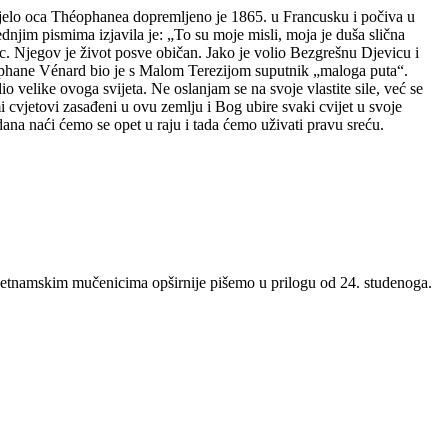
 Tijelo oca Théophanea dopremljeno je 1865. u Francusku i počiva u
njim pismima izjavila je: „To su moje misli, moja je duša slična
c. Njegov je život posve običan. Jako je volio Bezgrešnu Djevicu i
éophane Vénard bio je s Malom Terezijom suputnik „maloga puta“.
o velike ovoga svijeta. Ne oslanjam se na svoje vlastite sile, već se
i cvjetovi zasađeni u ovu zemlju i Bog ubire svaki cvijet u svoje
 dana naći ćemo se opet u raju i tada ćemo uživati pravu sreću.
ijetnamskim mučenicima opširnije pišemo u prilogu od 24. studenoga.