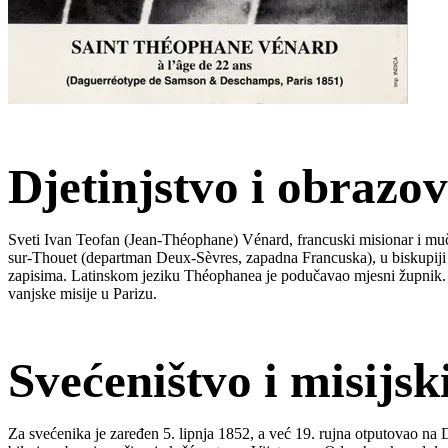
Djetinjstvo i obrazo
Sveti Ivan Teofan (Jean-Théophane) Vénard, francuski misionar i muče
sur-Thouet (departman Deux-Sèvres, zapadna Francuska), u biskupiji P
zapisima. Latinskom jeziku Théophanea je podučavao mjesni župnik.
vanjske misije u Parizu.
Svećeništvo i misijsk
Za svećenika je zaređen 5. lipnja 1852, a već 19. rujna otputovao na