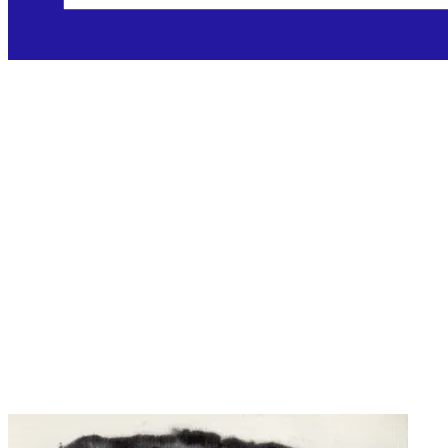
Sveti Ivan Teof
Vénard