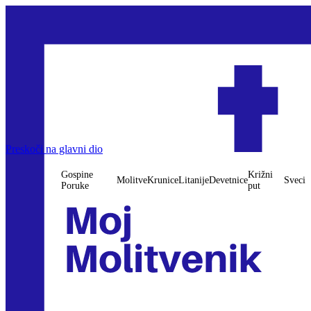
Preskoči na glavni dio
Gospine
Križni
Molitve
Krunice
Litanije
Devetnice
Sveci
Poruke
put