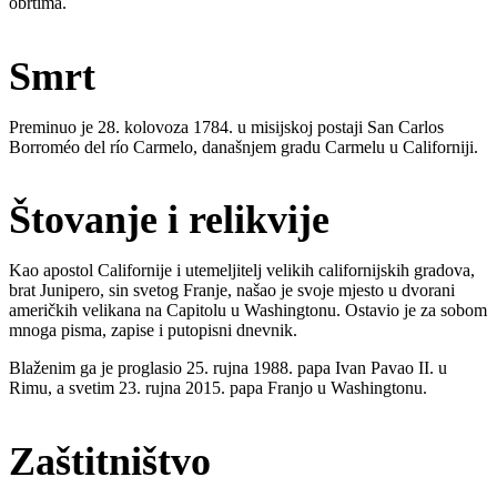
obrtima.
Smrt
Preminuo je 28. kolovoza 1784. u misijskoj postaji San Carlos
Borroméo del río Carmelo, današnjem gradu Carmelu u Californiji.
Štovanje i relikvije
Kao apostol Californije i utemeljitelj velikih californijskih gradova,
brat Junipero, sin svetog Franje, našao je svoje mjesto u dvorani
američkih velikana na Capitolu u Washingtonu. Ostavio je za sobom
mnoga pisma, zapise i putopisni dnevnik.
Blaženim ga je proglasio 25. rujna 1988. papa Ivan Pavao II. u
Rimu, a svetim 23. rujna 2015. papa Franjo u Washingtonu.
Zaštitništvo