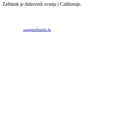
Zaštitnik je duhovnih zvanja i Californije.
Priredio: Anto S.
Izvor:
zupajastrebarsko.hr