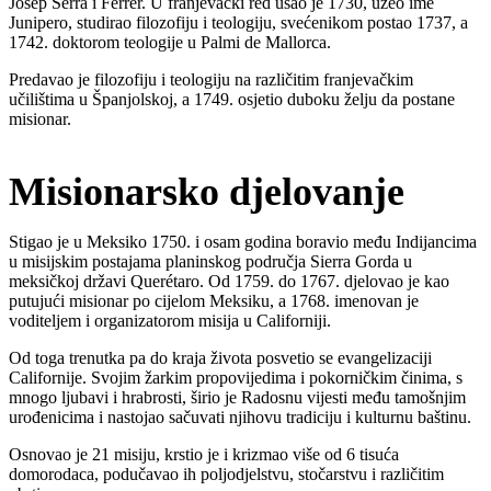
Josep Serra i Ferrer. U franjevački red ušao je 1730, uzeo ime
Junipero, studirao filozofiju i teologiju, svećenikom postao 1737, a
1742. doktorom teologije u Palmi de Mallorca.
Predavao je filozofiju i teologiju na različitim franjevačkim
učilištima u Španjolskoj, a 1749. osjetio duboku želju da postane
misionar.
Misionarsko djelovanje
Stigao je u Meksiko 1750. i osam godina boravio među Indijancima
u misijskim postajama planinskog područja Sierra Gorda u
meksičkoj državi Querétaro. Od 1759. do 1767. djelovao je kao
putujući misionar po cijelom Meksiku, a 1768. imenovan je
voditeljem i organizatorom misija u Californiji.
Od toga trenutka pa do kraja života posvetio se evangelizaciji
Californije. Svojim žarkim propovijedima i pokorničkim činima, s
mnogo ljubavi i hrabrosti, širio je Radosnu vijesti među tamošnjim
urođenicima i nastojao sačuvati njihovu tradiciju i kulturnu baštinu.
Osnovao je 21 misiju, krstio je i krizmao više od 6 tisuća
domorodaca, podučavao ih poljodjelstvu, stočarstvu i različitim