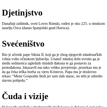
Djetinjstvo
Današnji zaštitnik, sveti Lovro Rimski, rođen je oko 225. u rimskom
naselju Osca (danas španjolski grad Huesca).
Svećeništvo
Bio je učenik pape Siksta II, koji ga je zbog njegovih mladenačkih
vrlina volio očinskom ljubavlju. Unatoč mladoj dobi uvrstio ga je
među sedmoricu uglednih rimskih đakona te ga postavio za
protođakona. Iskazavši mu tako veliko povjerenje, prorekao mu je
da ga čeka teška borba za vjeru Kristovu. Papa mu je doslovno
rekao: “Mene Gospodin štedi jer sam slab starac, no tebi je odredio
slavnu pobjedu.”
Čuda i vizije