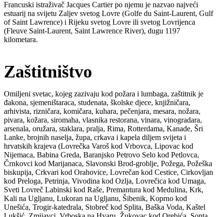
Francuski istraživač Jacques Cartier po njemu je nazvao najveći
estuarij na svijetu Zaljev svetog Lovre (Golfe du Saint-Laurent, Gulf
of Saint Lawrence) i Rijeku svetog Lovre ili svetog Lovrijenca
(Fleuve Saint-Laurent, Saint Lawrence River), dugu 1197
kilometara.
Zaštitništvo
Omiljeni svetac, kojeg zazivaju kod požara i lumbaga, zaštitnik je
đakona, sjemeništaraca, studenata, školske djece, knjižničara,
arhivista, rizničara, komičara, kuhara, pečenjara, mesara, nožara,
pivara, kožara, siromaha, vlasnika restorana, vinara, vinogradara,
arsenala, oružara, staklara, pralja, Rima, Rotterdama, Kanade, Šri
Lanke, brojnih naselja, župa, crkava i kapela diljem svijeta i
hrvatskih krajeva (Lovrečka Varoš kod Vrbovca, Lipovac kod
Nijemaca, Babina Greda, Baranjsko Petrovo Selo kod Petlovca,
Črnkovci kod Marijanaca, Slavonski Brod-groblje, Požega, Požeška
biskupija, Crkvari kod Orahovice, Lovrečan kod Cestice, Cirkovljan
kod Preloga, Petrinja, Vivodina kod Ozlja, Lovrečica kod Umaga,
Sveti Lovreč Labinski kod Raše, Premantura kod Medulina, Krk,
Kali na Ugljanu, Lukoran na Ugljanu, Šibenik, Koprno kod
Unešića, Trogir-katedrala, Stobreč kod Splita, Baška Voda, Kaštel
Lukšić, Zmijavci, Vrboska na Hvaru, Žukovac kod Orebića, Sonta