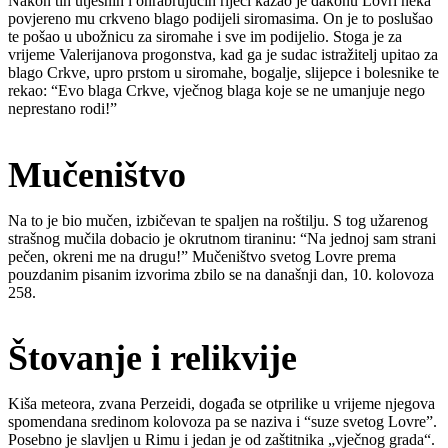
Nakon tih utješnih i ohrabrujućih riječi kazao je đakonu Lovri neka
povjereno mu crkveno blago podijeli siromasima. On je to poslušao
te pošao u ubožnicu za siromahe i sve im podijelio. Stoga je za
vrijeme Valerijanova progonstva, kad ga je sudac istražitelj upitao za
blago Crkve, upro prstom u siromahe, bogalje, slijepce i bolesnike te
rekao: “Evo blaga Crkve, vječnog blaga koje se ne umanjuje nego
neprestano rodi!”
Mučeništvo
Na to je bio mučen, izbičevan te spaljen na roštilju. S tog užarenog
strašnog mučila dobacio je okrutnom tiraninu: “Na jednoj sam strani
pečen, okreni me na drugu!” Mučeništvo svetog Lovre prema
pouzdanim pisanim izvorima zbilo se na današnji dan, 10. kolovoza
258.
Štovanje i relikvije
Kiša meteora, zvana Perzeidi, događa se otprilike u vrijeme njegova
spomendana sredinom kolovoza pa se naziva i “suze svetog Lovre”.
Posebno je slavljen u Rimu i jedan je od zaštitnika „vječnog grada“.