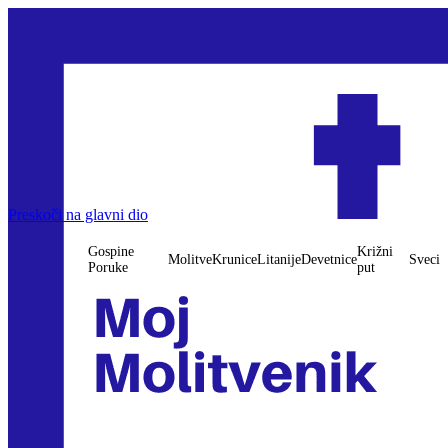
Preskoči na glavni dio
Gospine
Križni
Molitve
Krunice
Litanije
Devetnice
Sveci
Poruke
put