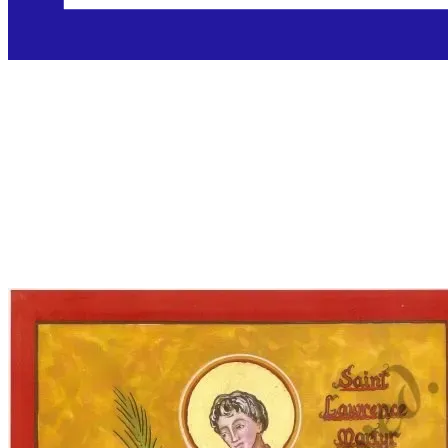
Sveti Lovro, đakon i
mučenik