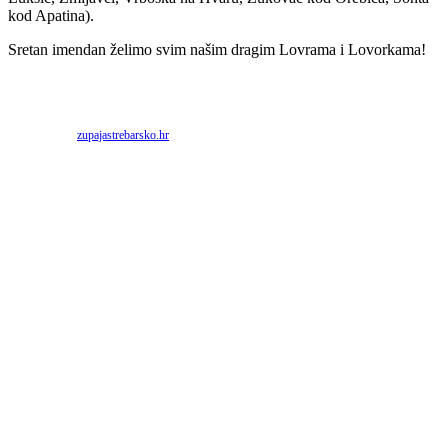
kod Apatina).
Sretan imendan želimo svim našim dragim Lovrama i Lovorkama!
Priredio: Anto S.
Izvor:
zupajastrebarsko.hr