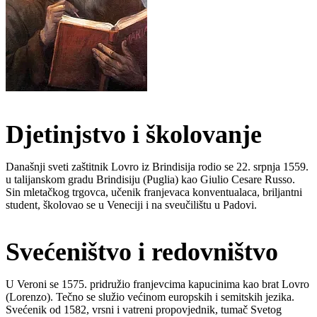
Djetinjstvo i školovanje
Današnji sveti zaštitnik Lovro iz Brindisija rodio se 22. srpnja 1559.
u talijanskom gradu Brindisiju (Puglia) kao Giulio Cesare Russo.
Sin mletačkog trgovca, učenik franjevaca konventualaca, briljantni
student, školovao se u Veneciji i na sveučilištu u Padovi.
Svećeništvo i redovništvo
U Veroni se 1575. pridružio franjevcima kapucinima kao brat Lovro
(Lorenzo). Tečno se služio većinom europskih i semitskih jezika.
Svećenik od 1582, vrsni i vatreni propovjednik, tumač Svetog