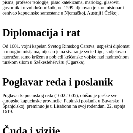
pisma, profesor teologije, pisac katekizama, mariolog, glasoviti
govornik i revni dušobrižnik, od 1599. djelovao je kao misionar i
osnivao kapucinske samostane u Njemačkoj, Austriji i Češkoj.
Diplomacija i rat
Od 1601. vojni kapelan Svetog Rimskog Carstva, uspješni diplomat
u mnogim misijama, utjecao je na stvaranje svete Lige, sudjelovao
naoružan samo križem u pobjedi kršćanske vojske nad nadmoćnom
turskom silom u Székesfehérváru (Ugarska).
Poglavar reda i poslanik
Poglavar kapucinskog reda (1602-1605), obišao je pješke sve
europske kapucinske provincije. Papinski poslanik u Bavarskoj i
Španjolskoj, preminuo je u Lisabonu na svoj rođendan, 22. srpnja
1619.
Čuda i vizije