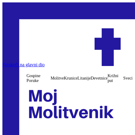
Preskoči na glavni dio
Gospine
Križni
Molitve
Krunice
Litanije
Devetnice
Sveci
Poruke
put