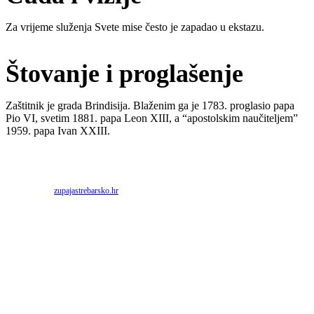
Za vrijeme služenja Svete mise često je zapadao u ekstazu.
Štovanje i proglašenje
Zaštitnik je grada Brindisija. Blaženim ga je 1783. proglasio papa
Pio VI, svetim 1881. papa Leon XIII, a “apostolskim naučiteljem”
1959. papa Ivan XXIII.
Priredio: Anto S.
Izvor:
zupajastrebarsko.hr