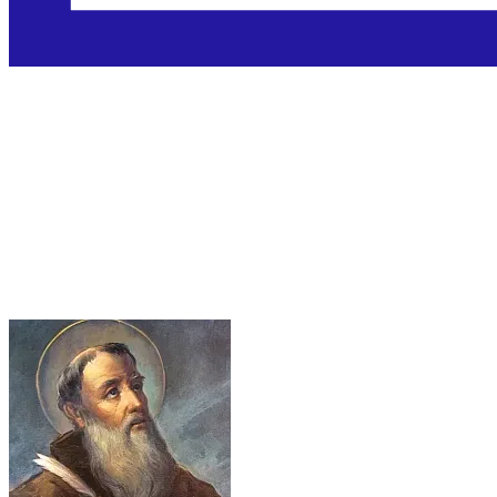
Sveti Lovro iz
Brindisija