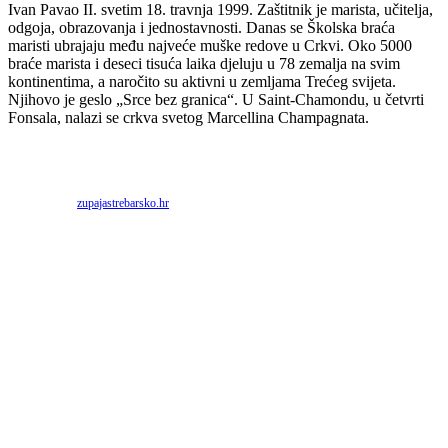
Ivan Pavao II. svetim 18. travnja 1999. Zaštitnik je marista, učitelja,
odgoja, obrazovanja i jednostavnosti. Danas se Školska braća
maristi ubrajaju među najveće muške redove u Crkvi. Oko 5000
braće marista i deseci tisuća laika djeluju u 78 zemalja na svim
kontinentima, a naročito su aktivni u zemljama Trećeg svijeta.
Njihovo je geslo „Srce bez granica“. U Saint-Chamondu, u četvrti
Fonsala, nalazi se crkva svetog Marcellina Champagnata.
Priredio: Anto S.
Izvor:
zupajastrebarsko.hr