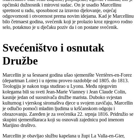
općinski dužnosnik i mirovni sudac. On je usadio Marcellinu
spretnost u radu, sposobnost za izravno djelovanje, osjećaj
odgovornosti i otvorenost prema novim idejama. Kad je Marcellinu
bilo četrnaest godina, svećenik koji je prolazio kroz njegovo rodno
selo, potaknuo je u dječaku poziv da i on postane svećenik.
Svećeništvo i osnutak
Družbe
Marcellin je sa šesnaest godina ušao sjemenište Verrières-en-Forez
(departman Loire) i u njemu proveo razdoblje od 1805. do 1813.
Teologiju je nakon toga studirao u Lyonu. Među njegovim
kolegama bili su sveti Jean-Marie Vianney i Jean Claude Colin,
kasnije jedan od suosnivača družbe marista. Duboko svjestan
kulturnog i vjerskog siromaštva djece u svojem zavičaju, Marcellin
je odlučio pomoći mladim ljudima u kršćanskom odgoju i
obrazovanju. Zaređen je za svećenika 22. srpnja 1816. Pridružio se
skupini sjemeništaraca koji su osnovali zajednicu pod imenom
Marijino društvo.
Marcellin je obavljao službu kapelana u župi La Valla-en-Gier,