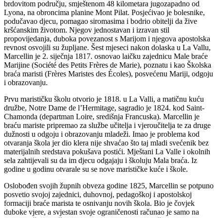
brdovitom području, smještenom 48 kilometara jugozapadno od
Lyona, na obroncima planine Mont Pilat. Posjećivao je bolesnike,
podučavao djecu, pomagao siromasima i bodrio obitelji da žive
kršćanskim životom. Njegov jednostavan i izravan stil
propovijedanja, duboka povezanost s Marijom i njegova apostolska
revnost osvojili su župljane. Šest mjeseci nakon dolaska u La Vallu,
Marcellin je 2. siječnja 1817. osnovao laičku zajednicu Male braće
Marijine (Société des Petits Frères de Marie), poznatu i kao Školska
braća maristi (Frères Maristes des Écoles), posvećenu Mariji, odgoju
i obrazovanju.
Prvu marističku školu otvorio je 1818. u La Valli, a matičnu kuću
družbe, Notre Dame de l’Hermitage, sagradio je 1824. kod Saint-
Chamonda (departman Loire, središnja Francuska). Marcellin je
braću mariste pripremao za službe učitelja i vjeroučitelja te za druge
dužnosti u odgoju i obrazovanju mladeži. Imao je problema kod
otvaranja škola jer dio klera nije shvaćao što taj mladi svećenik bez
materijalnih sredstava pokušava postići. Mještani La Valle i okolnih
sela zahtijevali su da im djecu odgajaju i školuju Mala braća. Iz
godine u godinu otvarale su se nove marističke kuće i škole.
Oslobođen svojih župnih obveza godine 1825, Marcellin se potpuno
posvetio svojoj zajednici, duhovnoj, pedagoškoj i apostolskoj
formaciji braće marista te osnivanju novih škola. Bio je čovjek
duboke vjere, a svjestan svoje ograničenosti računao je samo na