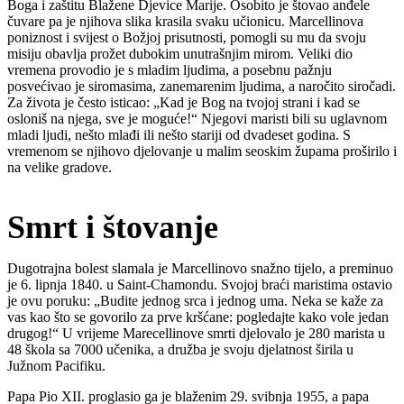
Boga i zaštitu Blažene Djevice Marije. Osobito je štovao anđele
čuvare pa je njihova slika krasila svaku učionicu. Marcellinova
poniznost i svijest o Božjoj prisutnosti, pomogli su mu da svoju
misiju obavlja prožet dubokim unutrašnjim mirom. Veliki dio
vremena provodio je s mladim ljudima, a posebnu pažnju
posvećivao je siromasima, zanemarenim ljudima, a naročito siročadi.
Za života je često isticao: „Kad je Bog na tvojoj strani i kad se
osloniš na njega, sve je moguće!“ Njegovi maristi bili su uglavnom
mladi ljudi, nešto mlađi ili nešto stariji od dvadeset godina. S
vremenom se njihovo djelovanje u malim seoskim župama proširilo i
na velike gradove.
Smrt i štovanje
Dugotrajna bolest slamala je Marcellinovo snažno tijelo, a preminuo
je 6. lipnja 1840. u Saint-Chamondu. Svojoj braći maristima ostavio
je ovu poruku: „Budite jednog srca i jednog uma. Neka se kaže za
vas kao što se govorilo za prve kršćane: pogledajte kako vole jedan
drugog!“ U vrijeme Marecellinove smrti djelovalo je 280 marista u
48 škola sa 7000 učenika, a družba je svoju djelatnost širila u
Južnom Pacifiku.
Papa Pio XII. proglasio ga je blaženim 29. svibnja 1955, a papa