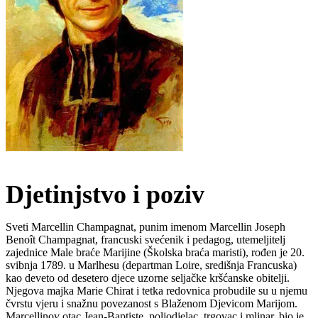
Djetinjstvo i poziv
Sveti Marcellin Champagnat, punim imenom Marcellin Joseph
Benoît Champagnat, francuski svećenik i pedagog, utemeljitelj
zajednice Male braće Marijine (Školska braća maristi), rođen je 20.
svibnja 1789. u Marlhesu (departman Loire, središnja Francuska)
kao deveto od desetero djece uzorne seljačke kršćanske obitelji.
Njegova majka Marie Chirat i tetka redovnica probudile su u njemu
čvrstu vjeru i snažnu povezanost s Blaženom Djevicom Marijom.
Marcellinov otac Jean-Baptiste, poljodjelac, trgovac i mlinar, bio je