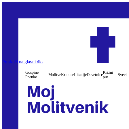
Preskoči na glavni dio
Gospine
Križni
Molitve
Krunice
Litanije
Devetnice
Sveci
Poruke
put