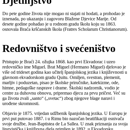
Djetinjstvo
Do pete godine života nije mogao ni stajati ni hodati, a prohodao je
iznenada, po ukazanju i zagovoru Blažene Djevice Marije. Od
desete godine pohađao je u rodnom gradu školu koju su 1863.
osnovala Braća kršćanskih škola (Fratres Scholarum Christianorum).
Redovništvo i svećeništvo
Pristupio je Braći 24. ožujka 1868. kao prvi Ekvadorac i uzeo
redovničko ime Miguel. Brat Miguel (Hermano Miguel) djelovao je
više od trideset godina kao učitelj španjolskog jezika i književnosti u
glavnom ekvadorskom gradu Quitu. Omiljen, svestran, plemenit,
marljiv i poduzetan, pisao je školske priručnike, katekizme, ode,
himne, pedagoške rasprave i drame. Školski nadzornik, vodio je
centre za duhovnu obnovu, pripremao djecu za prvu pričest. Već su
ga života zvali „santo“ („svetac“) zbog njegove blage naravi i
urođene skromnosti.
Objavio je 1875. vrijedan udžbenik španjolskog jezika. U Europu je
prvi put putovao 1887. i u Rimu bio nazočan beatifikaciji osnivača
svoje družbe, Jean-Baptistea de La Sallea. U znak priznanja za svoja
lingvistička i književna djela primljen je 1892. u Ekvadorsku