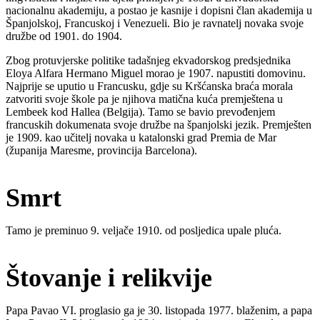
nacionalnu akademiju, a postao je kasnije i dopisni član akademija u
Španjolskoj, Francuskoj i Venezueli. Bio je ravnatelj novaka svoje
družbe od 1901. do 1904.
Zbog protuvjerske politike tadašnjeg ekvadorskog predsjednika
Eloya Alfara Hermano Miguel morao je 1907. napustiti domovinu.
Najprije se uputio u Francusku, gdje su Kršćanska braća morala
zatvoriti svoje škole pa je njihova matična kuća premještena u
Lembeek kod Hallea (Belgija). Tamo se bavio prevođenjem
francuskih dokumenata svoje družbe na španjolski jezik. Premješten
je 1909. kao učitelj novaka u katalonski grad Premia de Mar
(županija Maresme, provincija Barcelona).
Smrt
Tamo je preminuo 9. veljače 1910. od posljedica upale pluća.
Štovanje i relikvije
Papa Pavao VI. proglasio ga je 30. listopada 1977. blaženim, a papa