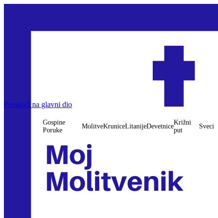
Preskoči na glavni dio
Gospine
Križni
Molitve
Krunice
Litanije
Devetnice
Sveci
Poruke
put