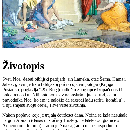
Životopis
Sveti Noa, deseti biblijski patrijarh, sin Lameka, otac Šema, Hama i
Jafeta, glavni je lik u biblijskoj priči o općem potopu (Knjiga
Postanka, poglavlja 5-9). Bog je odlučio zbog opće izopačenosti i
pokvarenosti uništiti potopom sav neposlušni ljudski rod, osim
pravednika Noe, kojem je naložio da sagradi lađu (arku, korablju) i
u nju smjesti svoju obitelj i sve vrste životinja.
Nakon poplave koja je trajala četrdeset dana, Noina se lađa nasukala
na gori Araratu (danas u istočnoj Turskoj, nedaleko od granice s
Armenijom i Iranom). Tamo je Noa sagradio oltar Gospodinu i