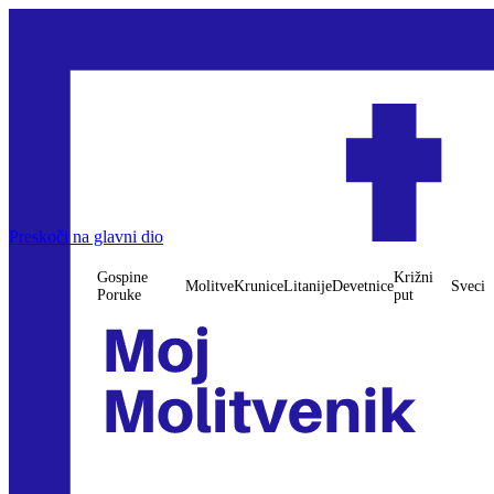
Preskoči na glavni dio
Gospine
Križni
Molitve
Krunice
Litanije
Devetnice
Sveci
Poruke
put