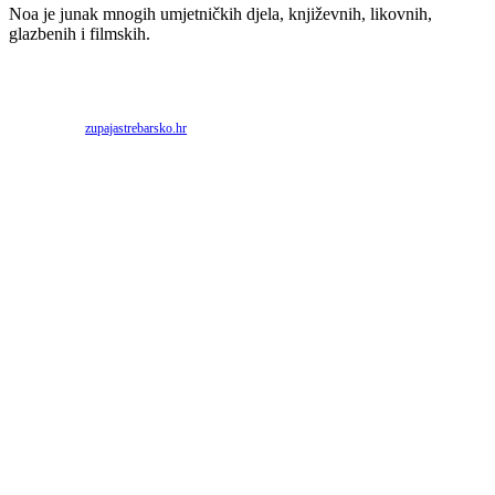
Noa je junak mnogih umjetničkih djela, književnih, likovnih,
glazbenih i filmskih.
Priredio: Anto S.
Izvor:
zupajastrebarsko.hr