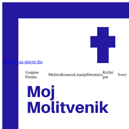
Preskoči na glavni dio
Gospine
Križni
Molitve
Krunice
Litanije
Devetnice
Sveci
Poruke
put