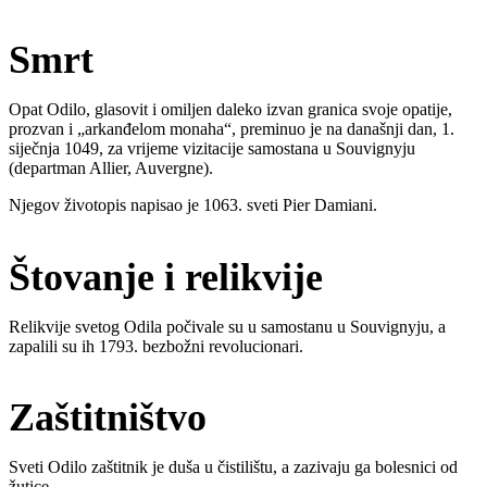
Smrt
Opat Odilo, glasovit i omiljen daleko izvan granica svoje opatije,
prozvan i „arkanđelom monaha“, preminuo je na današnji dan, 1.
siječnja 1049, za vrijeme vizitacije samostana u Souvignyju
(departman Allier, Auvergne).
Njegov životopis napisao je 1063. sveti Pier Damiani.
Štovanje i relikvije
Relikvije svetog Odila počivale su u samostanu u Souvignyju, a
zapalili su ih 1793. bezbožni revolucionari.
Zaštitništvo
Sveti Odilo zaštitnik je duša u čistilištu, a zazivaju ga bolesnici od
žutice.