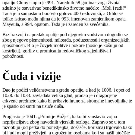
opatiju Cluny stupio je 991. Narednih 58 godina svoga života
zdušno je ostvarivao benediktinsko životno načelo: „Moli i radi!“
Tada je u samostanu boravilo gotovo 400 redovnika, a Odilo se
toliko isticao među njima da je 993. imenovan zamjenikom opata
Mayeula, a 994. opatom. Tada je i zaređen za svećenika.
Brzi razvoj i napredak opatije pod njegovim vodstvom dogodio se
zbog njegove plemenitosti, milosrđa, poduzetnosti i organizacijskih
sposobnosti. Bio je čovjek molitve i pokore (nosio je košulju od
kostrijeti), gorljiv u promicanju redovničkog zajedništva i
pobožnosti.
Čuda i vizije
Dao je podići veličanstvenu zgradu opatije, a kad je 1006. i opet od
1028. do 1033. zavladala velika glad, prodao je i dragocjene
crkvene predmete kako bi pribavio hrane za siromahe i nevoljnike te
je spasio od smrti na tisuće duša.
Proglasio je 1041. „Primirje Božje“, kako bi zaustavio vojna
neprijateljstva zbog navodnih vjerskih razloga. Zapravo se u tom
razdoblju (od petka do ponedjeljka, došašće, korizma) trgovalo kako
bi ljudi mogli preživjeti, a ugroženim osobama koji su našli utočište