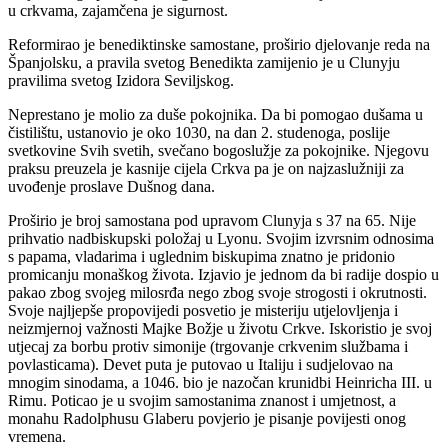
u crkvama, zajamčena je sigurnost.
Reformirao je benediktinske samostane, proširio djelovanje reda na
Španjolsku, a pravila svetog Benedikta zamijenio je u Clunyju
pravilima svetog Izidora Seviljskog.
Neprestano je molio za duše pokojnika. Da bi pomogao dušama u
čistilištu, ustanovio je oko 1030, na dan 2. studenoga, poslije
svetkovine Svih svetih, svečano bogoslužje za pokojnike. Njegovu
praksu preuzela je kasnije cijela Crkva pa je on najzaslužniji za
uvođenje proslave Dušnog dana.
Proširio je broj samostana pod upravom Clunyja s 37 na 65. Nije
prihvatio nadbiskupski položaj u Lyonu. Svojim izvrsnim odnosima
s papama, vladarima i uglednim biskupima znatno je pridonio
promicanju monaškog života. Izjavio je jednom da bi radije dospio u
pakao zbog svojeg milosrđa nego zbog svoje strogosti i okrutnosti.
Svoje najljepše propovijedi posvetio je misteriju utjelovljenja i
neizmjernoj važnosti Majke Božje u životu Crkve. Iskoristio je svoj
utjecaj za borbu protiv simonije (trgovanje crkvenim službama i
povlasticama). Devet puta je putovao u Italiju i sudjelovao na
mnogim sinodama, a 1046. bio je nazočan krunidbi Heinricha III. u
Rimu. Poticao je u svojim samostanima znanost i umjetnost, a
monahu Radolphusu Glaberu povjerio je pisanje povijesti onog
vremena.