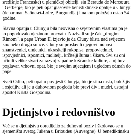
središnje Francuske) u plemićkoj obitelji, sin Berauda de Mercœura
i Gerberge, bio je peti opat glasovite benediktinske opatije u Clunyju
(departman Saône-et-Loire, Burgundija) i na tom položaju ostao 54
godine.
Slavna opatija u Clunyju bila neovisna o svjetovnim vlastima pa je
to pogodovalo njezinom procvatu. Nazivali su je čak „drugim
Rimom“, a papa Urban II. izjavio je da Cluny blista nad svijetom
kao neko drugo sunce. Cluny su proslavili njegovi monasi
znanstvenici, umjetnici, ukrasitelji rukopisa, propovjednici,
ispovjednici, isposnici, molitelji, krčitelji šuma i šikara. Svi su oni
učinili velike stvari za razvoj zapadne kršćanske kulture, a njihov
poglavar, vrhovni opat, bio je svojim utjecajem i ugledom odmah do
pape.
Sveti Odilo, peti opat u povijesti Clunyja, bio je sitna rasta, boležljiv
i osjetljiv, ali je u duhovnom pogledu bio pravi div i mudri, ustrajni
apostol Krista Gospodina.
Djetinjstvo i redovništvo
Već se u djetinjstvu opredijelio za duhovni poziv i školovao se u
sjemeništu svetog Juliena u Brioudeu (Auvergne). U benediktinsku