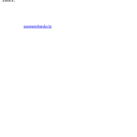
Priredio: Anto S.
Izvor:
zupajastrebarsko.hr