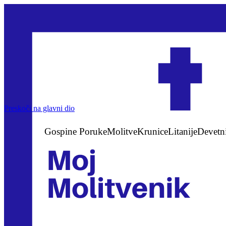
Preskoči na glavni dio
Gospine Poruke
Molitve
Krunice
Litanije
Devetn