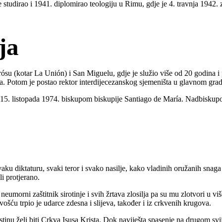
studirao i 1941. diplomirao teologiju u Rimu, gdje je 4. travnja 1942. 
ja
 (kotar La Unión) i San Miguelu, gdje je služio više od 20 godina i 
ra. Potom je postao rektor interdijecezanskog sjemeništa u glavnom gra
5. listopada 1974. biskupom biskupije Santiago de María. Nadbiskupo
diktaturu, svaki teror i svako nasilje, kako vladinih oružanih snaga t
li protjerano.
umorni zaštitnik sirotinje i svih žrtava zlosilja pa su mu zlotvori u više
ošću trpio je udarce zdesna i slijeva, također i iz crkvenih krugova.
inu želi biti Crkva Isusa Krista. Dok naviješta spasenje na drugom svije