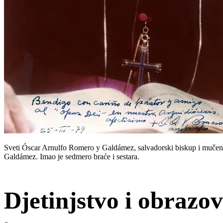
Sveti Óscar Arnulfo Romero y Galdámez, salvadorski biskup i mučeni
Galdámez. Imao je sedmero braće i sestara.
Djetinjstvo i obrazo