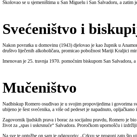
Školovao se u sjemeništima u San Miguelu i San Salvadoru, a zatim je 
Svećeništvo i biskupi
Nakon povratka u domovinu (1943) djelovao je kao župnik u Anamorósu
društvo liječenih alkoholičara, promicao pobožnost Mariji Kraljici mi
Imenovan je 25. travnja 1970. pomoćnim biskupom San Salvadora, a 1
Mučeništvo
Nadbiskup Romero osuđivao je u svojim propovijedima i govorima svaku 
ubijeno je šest svećenika, a više od pedeset je napadnuto, opljačkano i
Zagovornik ljudskih prava i borac za socijalnu pravdu, Romero je bio ne
život za „spas i uskrsnuće“ Salvadora. Proročkom upornošću i izdržljiv
Na sve te optužbe on sam je odgovorio: „Crkvu se progoni zato što uist