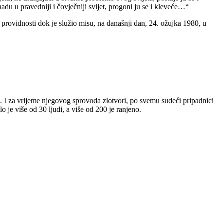
nadu u pravedniji i čovječniji svijet, progoni ju se i kleveće…“
ovidnosti dok je služio misu, na današnji dan, 24. ožujka 1980, u
a. I za vrijeme njegovog sprovoda zlotvori, po svemu sudeći pripadnici
je više od 30 ljudi, a više od 200 je ranjeno.