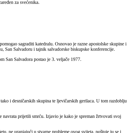
zaređen za svećenika.
pomogao sagraditi katedralu. Osnovao je razne apostolske skupine i
du, San Salvadoru i tajnik salvadorske biskupske konferencije.
m San Salvadora postao je 3. veljače 1977.
ako i desničarskih skupina te ljevičarskih gerilaca. U tom razdoblju
 navrata prijetili smrću. Izjavio je kako je spreman žrtvovati svoj
tu, ne uranjajući u stvarne probleme ovog svijeta, poštuje ju se i