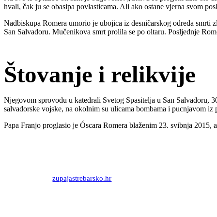
hvali, čak ju se obasipa povlasticama. Ali ako ostane vjerna svom poslan
Nadbiskupa Romera umorio je ubojica iz desničarskog odreda smrti zl
San Salvadoru. Mučenikova smrt prolila se po oltaru. Posljednje Rome
Štovanje i relikvije
Njegovom sprovodu u katedrali Svetog Spasitelja u San Salvadoru, 30. 
salvadorske vojske, na okolnim su ulicama bombama i pucnjavom iz puša
Papa Franjo proglasio je Óscara Romera blaženim 23. svibnja 2015, a
Priredio: Anto S.
Izvor:
zupajastrebarsko.hr