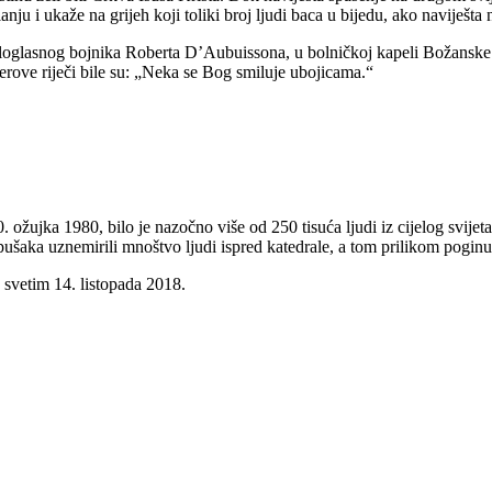
ju i ukaže na grijeh koji toliki broj ljudi baca u bijedu, ako naviješta 
oglasnog bojnika Roberta D’Aubuissona, u bolničkoj kapeli Božanske pr
rove riječi bile su: „Neka se Bog smiluje ubojicama.“
ožujka 1980, bilo je nazočno više od 250 tisuća ljudi iz cijelog svijet
ka uznemirili mnoštvo ljudi ispred katedrale, a tom prilikom poginulo 
 svetim 14. listopada 2018.